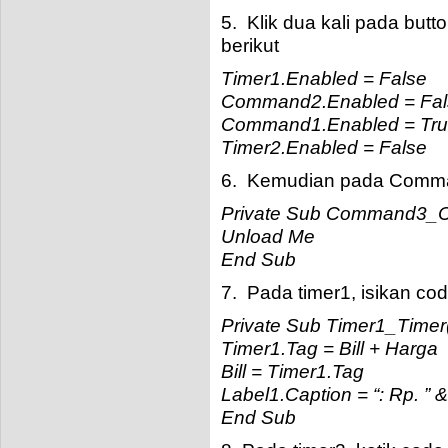
5. Klik dua kali pada but
berikut
Timer1.Enabled = False
Command2.Enabled = Fal
Command1.Enabled = Tr
Timer2.Enabled = False
6. Kemudian pada Comman
Private Sub Command3_Cl
Unload Me
End Sub
7. Pada timer1, isikan co
Private Sub Timer1_Timer
Timer1.Tag = Bill + Harga
Bill = Timer1.Tag
Label1.Caption = “: Rp. ” & B
End Sub