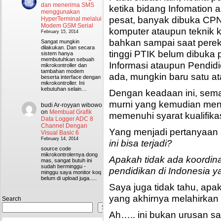
dan menerima SMS
ketika bidang Infomation
menggunakan
pesat, banyak dibuka CPNS
HyperTerminal melalui
Modem GSM Serial
komputer ataupun teknik 
February 15, 2014
bahkan sampai saat perek
Sangat mungkin
dilakukan. Dan secara
tinggi PTIK belum dibuka
sistem hanya
membutuhkan sebuah
Informasi ataupun Pendid
mikrokontroller dan
tambahan modem
ada, mungkin baru satu at
beserta interface dengan
mikrokontroller. Ini
kebutuhan selain…
Dengan keadaan ini, semak
murni yang kemudian meng
budi Ar-royyan wibowo
on
Membuat Grafik
memenuhi syarat kualifikas
Data Logger ADC 8
Channel Dengan
Yang menjadi pertanyaan 
Visual Basic 6
February 14, 2014
ini bisa terjadi?
source code
mikrokontrolernya dong
Apakah tidak ada koordin
mas, sangat butuh ini
sudah berminggu -
pendidikan di Indonesia ya
minggu saya monitor koq
belum di upload juga.....
Saya juga tidak tahu, apak
yang akhirnya melahirka
Search
Search
Ah….. ini bukan urusan s