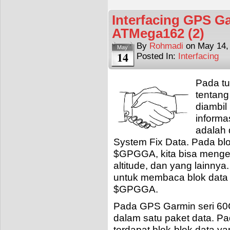
Interfacing GPS G
ATMega162 (2)
By
Rohmadi
on
May 14,
May
14
Posted In:
Interfacing
Pada tu
tentang
diambil
informa
adalah 
System Fix Data. Pada bl
$GPGGA, kita bisa mengeta
altitude, dan yang lainnya
untuk membaca blok data
$GPGGA.
Pada GPS Garmin seri 60C
dalam satu paket data. Pa
terdapat blok-blok data y