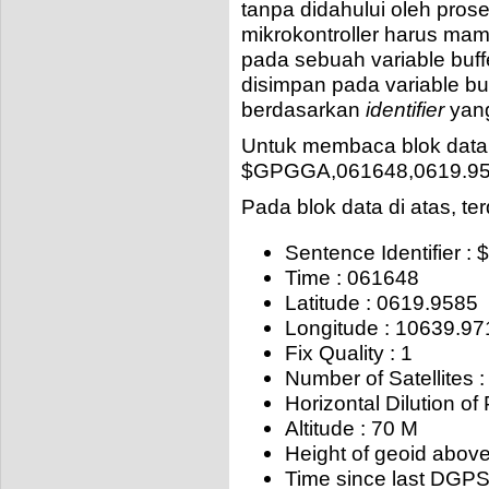
tanpa didahului oleh pros
mikrokontroller harus ma
pada sebuah variable buffe
disimpan pada variable buf
berdasarkan
identifier
yang
Untuk membaca blok data
$GPGGA,061648,0619.9585
Pada blok data di atas, ter
Sentence Identifier 
Time : 061648
Latitude : 0619.9585
Longitude : 10639.97
Fix Quality : 1
Number of Satellites :
Horizontal Dilution of
Altitude : 70 M
Height of geoid abov
Time since last DGPS