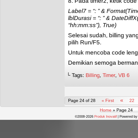
8. Pada timer2, ketik code
Label7 = “: ” & Format(Tim
lblDurasi = “: ” & DateDif
“hh:mm:ss”), True)
Selesai sudah, billing yan
pilih Run/F5.
Untuk mencoba code len
Demikian semoga bermanf
└ Tags:
Billing
,
Timer
,
VB 6
«
Page 24 of 28
« First
22
Home
»
Page 24
©2008-2026
Produk Inovatif
|
Powered b