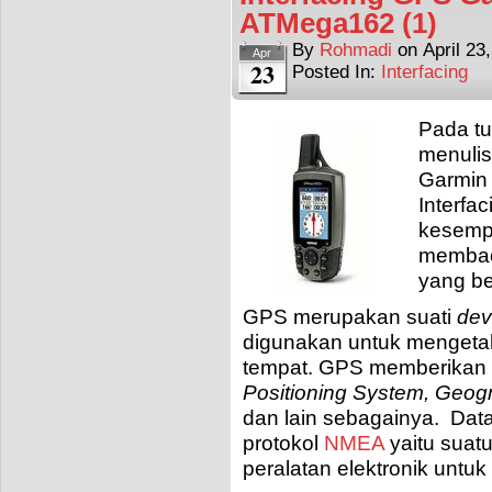
ATMega162 (1)
By
Rohmadi
on
April 23
Apr
23
Posted In:
Interfacing
Pada tu
menulis
Garmin
Interfa
kesemp
membac
yang b
GPS merupakan suati
dev
digunakan untuk mengetah
tempat. GPS memberikan 
Positioning System, Geogra
dan lain sebagainya. Dat
protokol
NMEA
yaitu suat
peralatan elektronik untuk 