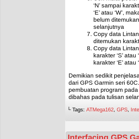
‘N’ sampai karakt
‘E’ atau ‘W’, mak
belum ditemukan,
selanjutnya
Copy data Lintan
ditemukan karakte
Copy data Lintan
karakter ‘S’ atau
karakter ‘E’ atau 
Demikian sedikit penjela
dari GPS Garmin seri 60C
pembuatan program pada mi
dibahas pada tulisan sela
└ Tags:
ATMega162
,
GPS
,
Int
Interfacing GPS G