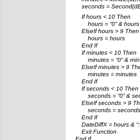
seconds = Second(dEnd
If hours < 10 Then
hours = “0” & hours
ElseIf hours > 9 Then
hours = hours
End If
If minutes < 10 Then
minutes = “0” & min
ElseIf minutes > 9 Th
minutes = minutes
End If
If seconds < 10 Then
seconds = “0” & se
ElseIf seconds > 9 T
seconds = second
End If
DateDiffX = hours & “:” 
Exit Function
End If