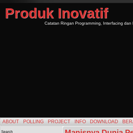
Produk Inovatif
Catatan Ringan Programming, Interfacing dan 
ABOUT
POLLING
PROJECT
INFO
DOWNLOAD
BER
Manisnya Dunia P
Search