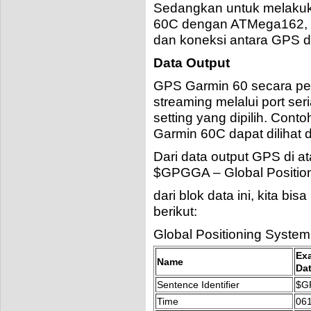
Sedangkan untuk melakuk
60C dengan ATMega162, ki
dan koneksi antara GPS da
Data Output
GPS Garmin 60 secara per
streaming melalui port se
setting yang dipilih. Con
Garmin 60C dapat dilihat d
Dari data output GPS di a
$GPGGA
– Global Positio
dari blok data ini, kita b
berikut:
Global Positioning System
Ex
Name
Da
Sentence Identifier
$G
Time
06