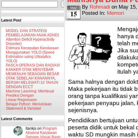
Search
By
Rohmadi
on
May 15,
May
15
Posted In:
Memori
Latest Post
Mengaja
MODEL DAN STRATEGI
hanya d
PEMBELAJARAN ANAK ADHD(
Attention Deficit Hyperactivity
telah me
Disorder)
Estimasi Kecepatan Kendaraan
Jika su
Menggunakan YOLO (Speed
dilakuk
Estimation using Ultralytics
YOLO)
kompete
PASCA OPERASI DAN RADIASI
KANKER OTAK MENYEBAR
itulah y
MEMENUHI SEBAGIAN BESAR
OTAK SEBELAH KANANNYA,
Sama halnya dengan dokte
BERSIH MELEWATI 10 TAHUN
DENGAN ECCT
Maka pekerjaan itu tidak 
Machine Learning: Membuat
orang tanpa kualifikasi y
Prediksi Dengan
Linear Regression
pekerjaan penyapu jalan, 
Belajar Python: Menuliskan
Statement & Variabel
sejenisnya.
Latest Comments
Pendidikan bertujuan un
peserta didik untuk bekal
itankjs
on
Program
Absensi Karyawan
waktu SD mungkin masih in
Dengan Visual Basic