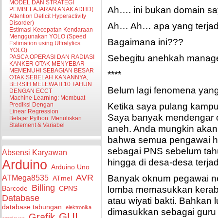
MODEL DAN STRATEGI
Ah…. ini bukan domain s
PEMBELAJARAN ANAK ADHD(
Attention Deficit Hyperactivity
Disorder)
Ah… Ah… apa yang terjad
Estimasi Kecepatan Kendaraan
Menggunakan YOLO (Speed
Bagaimana ini???
Estimation using Ultralytics
YOLO)
Sebegitu anehkah manage
PASCA OPERASI DAN RADIASI
KANKER OTAK MENYEBAR
MEMENUHI SEBAGIAN BESAR
****
OTAK SEBELAH KANANNYA,
BERSIH MELEWATI 10 TAHUN
Belum lagi fenomena yan
DENGAN ECCT
Machine Learning: Membuat
Ketika saya pulang kampu
Prediksi Dengan
Linear Regression
Saya banyak mendengar c
Belajar Python: Menuliskan
Statement & Variabel
aneh. Anda mungkin akan s
bahwa semua pengawai hon
sebagai PNS sebelum tahu
Absensi Karyawan
hingga di desa-desa terjad
Arduino
Arduino Uno
Banyak oknum pegawai neg
AVR
ATMega8535
ATmel
Billing
lomba memasukkan keraba
Barcode
CPNS
Database
atau wiyati bakti. Bahkan
database tabungan
elektronika
dimasukkan sebagai guru
GUI
Grafik