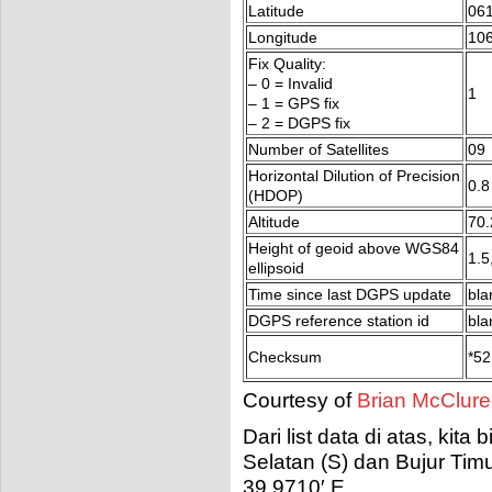
Latitude
06
Longitude
10
Fix Quality:
– 0 = Invalid
1
– 1 = GPS fix
– 2 = DGPS fix
Number of Satellites
09
Horizontal Dilution of Precision
0.8
(HDOP)
Altitude
70.
Height of geoid above WGS84
1.5
ellipsoid
Time since last DGPS update
bla
DGPS reference station id
bla
Checksum
*52
Courtesy of
Brian McClure
Dari
list data di atas, kit
Selatan (S) dan Bujur Tim
39.9710′ E .