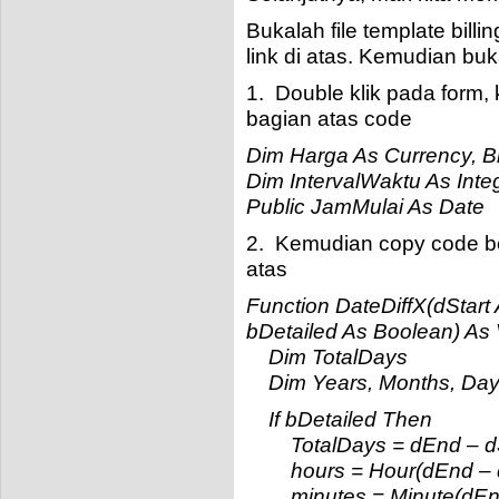
Bukalah file template bill
link di atas. Kemudian bu
1. Double klik pada form,
bagian atas code
Dim Harga As Currency, Bi
Dim IntervalWaktu As Inte
Public JamMulai As Date
2. Kemudian copy code be
atas
Function DateDiffX(dStart
bDetailed As Boolean) As 
Dim TotalDays
Dim Years, Months, Days
If bDetailed Then
TotalDays = dEnd – dS
hours = Hour(dEnd – d
minutes = Minute(dEnd 