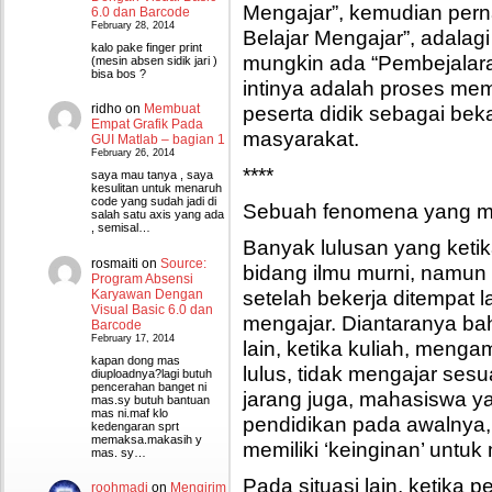
Mengajar”, kemudian perna
6.0 dan Barcode
February 28, 2014
Belajar Mengajar”, adalag
kalo pake finger print
mungkin ada “Pembejalaran
(mesin absen sidik jari )
bisa bos ?
intinya adalah proses m
peserta didik sebagai bek
ridho
on
Membuat
Empat Grafik Pada
masyarakat.
GUI Matlab – bagian 1
February 26, 2014
****
saya mau tanya , saya
kesulitan untuk menaruh
code yang sudah jadi di
Sebuah fenomena yang mu
salah satu axis yang ada
, semisal…
Banyak lulusan yang keti
rosmaiti
on
Source:
bidang ilmu murni, namun 
Program Absensi
setelah bekerja ditempat la
Karyawan Dengan
Visual Basic 6.0 dan
mengajar. Diantaranya bah
Barcode
February 17, 2014
lain, ketika kuliah, menga
kapan dong mas
lulus, tidak mengajar sesu
diuploadnya?lagi butuh
pencerahan banget ni
jarang juga, mahasiswa 
mas.sy butuh bantuan
mas ni.maf klo
pendidikan pada awalnya,
kedengaran sprt
memaksa.makasih y
memiliki ‘keinginan’ untuk 
mas. sy…
Pada situasi lain, ketika
roohmadi
on
Mengirim