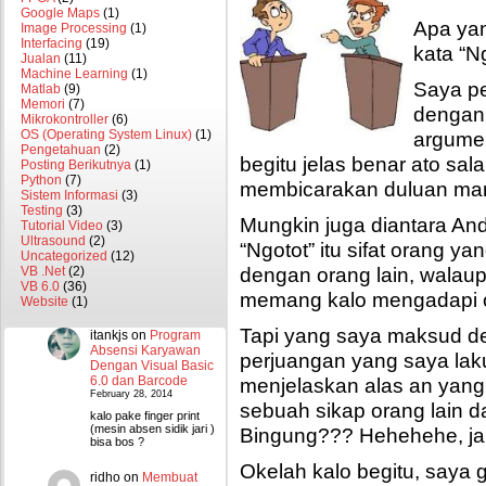
Google Maps
(1)
Apa ya
Image Processing
(1)
Interfacing
(19)
kata “N
Jualan
(11)
Machine Learning
(1)
Saya p
Matlab
(9)
Memori
(7)
dengan 
Mikrokontroller
(6)
argumen
OS (Operating System Linux)
(1)
Pengetahuan
(2)
begitu jelas benar ato sal
Posting Berikutnya
(1)
Python
(7)
membicarakan duluan mana
Sistem Informasi
(3)
Testing
(3)
Mungkin juga diantara A
Tutorial Video
(3)
Ultrasound
(2)
“Ngotot” itu sifat orang y
Uncategorized
(12)
dengan orang lain, walau
VB .Net
(2)
VB 6.0
(36)
memang kalo mengadapi o
Website
(1)
Tapi yang saya maksud de
itankjs
on
Program
Absensi Karyawan
perjuangan yang saya la
Dengan Visual Basic
menjelaskan alas an yan
6.0 dan Barcode
February 28, 2014
sebuah sikap orang lain 
kalo pake finger print
(mesin absen sidik jari )
Bingung??? Hehehehe, j
bisa bos ?
Okelah kalo begitu, saya
ridho
on
Membuat