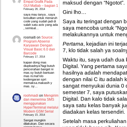
maksud dengan “Ngotot”.
Empat Grafik Pada
GUI Matlab – bagian 1
February 26, 2014
Gini lho…
saya mau tanya , saya
kesulitan untuk menaruh
Saya itu teringat dengan 
code yang sudah jadi di
salah satu axis yang ada
saya mencoba untuk “Ngo
, semisal…
melakukannya untuk mengh
rosmaiti
on
Source:
Program Absensi
Pertama
, kejadian ini ter
Karyawan Dengan
7, klo tidak salah ya soal
Visual Basic 6.0 dan
Barcode
February 17, 2014
Waktu itu, saya udah dua k
kapan dong mas
Digital. Yang pertama say
diuploadnya?lagi butuh
pencerahan banget ni
hasilnya adalah mendapat
mas.sy butuh bantuan
mas ni.maf klo
dengan nilai C itu adalah
kedengaran sprt
memaksa.makasih y
sangat menyukai dunia 0 d
mas. sy…
semester 7, saya putuska
roohmadi
on
Mengirim
Digital. Dan kalo tidak sa
dan menerima SMS
menggunakan
saya satu kelas banyak j
HyperTerminal melalui
diadakan kelas tersendiri.
Modem GSM Serial
February 15, 2014
Setelah masa perkuliahan
Sangat mungkin
dilakukan. Dan secara