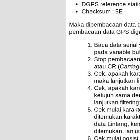
DGPS reference statio
Checksum : 5E
Maka dipembacaan data d
pembacaan data GPS diga
Baca data serial
pada variable buf
Stop pembacaan d
atau CR (
Carriag
Cek, apakah karak
maka lanjutkan fi
Cek, apakah kara
ketujuh sama de
lanjutkan filterin
Cek mulai karakte
ditemukan karakte
data Lintang, kem
ditemukan, lanju
Cek mulai posisi 