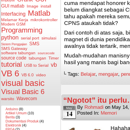
employee
cuma mendapat honorer ku
GUI matlab
Image
install
belum diangkat sebagai C
Matlab
Interfacing
tahu apakah mereka semu
Melamar Kerja
mikrokontroller
CPNS ataukah tidak?
Modem GSM
Programming
Dari contoh di atas saja, b
python
magnet di dunia pendidik
serial port
simulasi
SMS
Sistem Penggajian
awalnya tidak tertarik, men
SMS Gateway
software tabungan
sourcecode
Mudah-mudahan manisnya
source code
tabungan
Timer
hasil yang manis bagi ba
tutorial
vb
USB to Serial
VB 6
└ Tags:
Belajar
,
mengajar
,
pen
VB 6.0
video
visual basic
Visual Basic 6
“Ngotot” itu perl
Wavecom
warsito
By
Rohmadi
on
May 14,
May
Arduino
(8)
14
Posted In:
Memori
Artikel Umum
(10)
Berita
(3)
Dokumentasi Produk
(4)
Elektronik
(4)
Hahah
FPGA
(2)