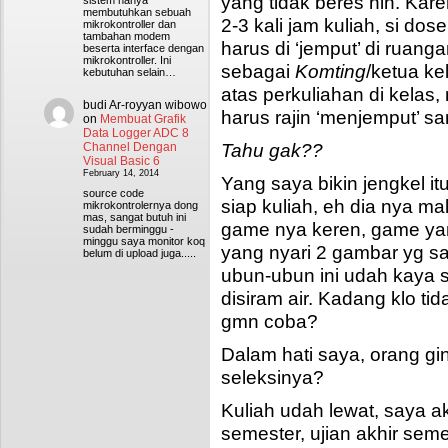
yang tidak beres nih. Kar
sistem hanya
membutuhkan sebuah
2-3 kali jam kuliah, si dos
mikrokontroller dan
tambahan modem
harus di ‘jemput’ di ruan
beserta interface dengan
mikrokontroller. Ini
sebagai
Komting
/ketua k
kebutuhan selain…
atas perkuliahan di kelas,
budi Ar-royyan wibowo
harus rajin ‘menjemput’ s
on
Membuat Grafik
Data Logger ADC 8
Tahu gak??
Channel Dengan
Visual Basic 6
February 14, 2014
Yang saya bikin jengkel i
source code
siap kuliah, eh dia nya m
mikrokontrolernya dong
mas, sangat butuh ini
game nya keren, game yan
sudah berminggu -
minggu saya monitor koq
yang nyari 2 gambar yg s
belum di upload juga.....
ubun-ubun ini udah kaya 
disiram air. Kadang klo ti
gmn coba?
Dalam hati saya, orang gi
seleksinya?
Kuliah udah lewat, saya akt
semester, ujian akhir se