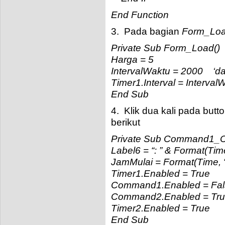
End Function
3. Pada bagian
Form_Lo
Private Sub Form_Load()
Harga = 5
IntervalWaktu = 2000 ‘dal
Timer1.Interval = Interval
End Sub
4. Klik dua kali pada but
berikut
Private Sub Command1_Cl
Label6 = “: ” & Format(Tim
JamMulai = Format(Time, 
Timer1.Enabled = True
Command1.Enabled = Fal
Command2.Enabled = Tr
Timer2.Enabled = True
End Sub