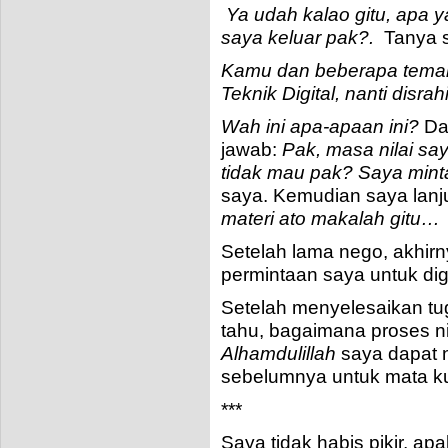
Ya udah kalao gitu, apa ya
saya keluar pak?.
Tanya s
Kamu dan beberapa teman 
Teknik Digital, nanti disra
Wah ini apa-apaan ini?
Da
jawab:
Pak, masa nilai sa
tidak mau pak? Saya minta
saya. Kemudian saya lanj
materi ato makalah gitu…
Setelah lama nego, akhir
permintaan saya untuk dig
Setelah menyelesaikan tuga
tahu, bagaimana proses nil
Alhamdulillah
saya dapat n
sebelumnya untuk mata kul
***
Saya tidak habis pikir, a