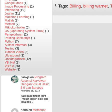
Google Maps
(1)
└ Tags:
Billing
,
billing warnet
,
Image Processing
(1)
Interfacing
(19)
Jualan
(11)
Machine Learning
(1)
Matlab
(9)
Memori
(7)
Mikrokontroller
(6)
OS (Operating System Linux)
(1)
Pengetahuan
(2)
Posting Berikutnya
(1)
Python
(7)
Sistem Informasi
(3)
Testing
(3)
Tutorial Video
(3)
Ultrasound
(2)
Uncategorized
(12)
VB .Net
(2)
VB 6.0
(36)
Website
(1)
itankjs
on
Program
Absensi Karyawan
Dengan Visual Basic
6.0 dan Barcode
February 28, 2014
kalo pake finger print
(mesin absen sidik jari )
bisa bos ?
ridho
on
Membuat