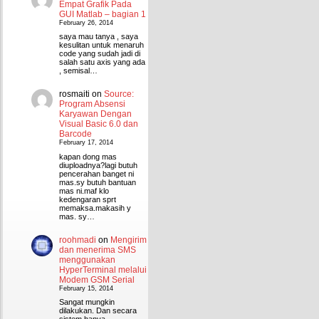
Empat Grafik Pada
GUI Matlab – bagian 1
February 26, 2014
saya mau tanya , saya
kesulitan untuk menaruh
code yang sudah jadi di
salah satu axis yang ada
, semisal…
rosmaiti
on
Source:
Program Absensi
Karyawan Dengan
Visual Basic 6.0 dan
Barcode
February 17, 2014
kapan dong mas
diuploadnya?lagi butuh
pencerahan banget ni
mas.sy butuh bantuan
mas ni.maf klo
kedengaran sprt
memaksa.makasih y
mas. sy…
roohmadi
on
Mengirim
dan menerima SMS
menggunakan
HyperTerminal melalui
Modem GSM Serial
February 15, 2014
Sangat mungkin
dilakukan. Dan secara