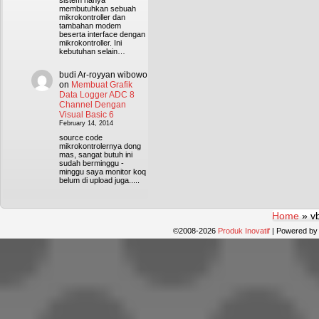
sistem hanya
membutuhkan sebuah
mikrokontroller dan
tambahan modem
beserta interface dengan
mikrokontroller. Ini
kebutuhan selain…
budi Ar-royyan wibowo
on
Membuat Grafik
Data Logger ADC 8
Channel Dengan
Visual Basic 6
February 14, 2014
source code
mikrokontrolernya dong
mas, sangat butuh ini
sudah berminggu -
minggu saya monitor koq
belum di upload juga.....
Home
»
v
©2008-2026
Produk Inovatif
|
Powered b