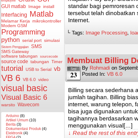
employee
standar bagi pemroresan c
GUI matlab
Image
install
Matlab
tersebut telah dinobatkan
Interfacing
Internet.
Melamar Kerja
mikrokontroller
Modem GSM
Programming
└ Tags:
Image Processing
,
loa
python
serial port
simulasi
SMS
Sistem Penggajian
SMS Gateway
software tabungan
sourcecode
Membuat Billing D
source code
tabungan
Timer
tutorial
By
Rohmadi
on
Septemb
vb
Sep
USB to Serial
23
Posted In:
VB 6.0
VB 6
VB 6.0
video
visual basic
Billing secara sederhana 
Visual Basic 6
jumlah tagihan. Billing b
internet, warung telepon, 
Wavecom
warsito
bisa juga digunakan untu
Arduino
(8)
tagihannya berdasarkan 
Artikel Umum
(10)
menggunakan visual[…]
Berita
(3)
Dokumentasi Produk
(4)
↓ Read the rest of this en
Elektronik
(4)
FPGA
(2)