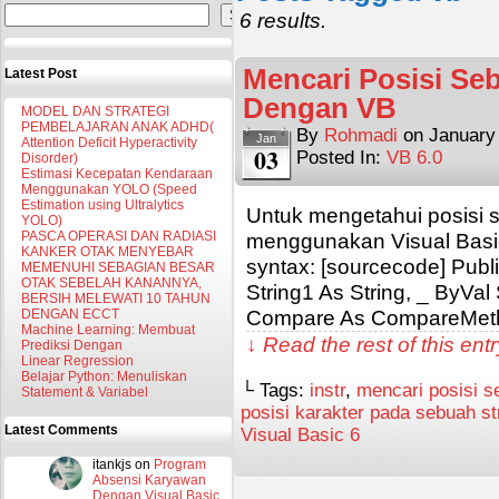
Search
6 results.
Mencari Posisi Seb
Latest Post
Dengan VB
MODEL DAN STRATEGI
PEMBELAJARAN ANAK ADHD(
By
Rohmadi
on
January
Jan
Attention Deficit Hyperactivity
03
Posted In:
VB 6.0
Disorder)
Estimasi Kecepatan Kendaraan
Menggunakan YOLO (Speed
Estimation using Ultralytics
Untuk mengetahui posisi s
YOLO)
PASCA OPERASI DAN RADIASI
menggunakan Visual Basi
KANKER OTAK MENYEBAR
syntax: [sourcecode] Publ
MEMENUHI SEBAGIAN BESAR
OTAK SEBELAH KANANNYA,
String1 As String, _ ByVal 
BERSIH MELEWATI 10 TAHUN
Compare As CompareMetho
DENGAN ECCT
Machine Learning: Membuat
↓ Read the rest of this en
Prediksi Dengan
Linear Regression
Belajar Python: Menuliskan
└ Tags:
instr
,
mencari posisi s
Statement & Variabel
posisi karakter pada sebuah st
Latest Comments
Visual Basic 6
itankjs
on
Program
Absensi Karyawan
Dengan Visual Basic