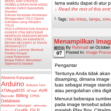
MODEL DAN STRATEGI
lama waktu dapat di atur p
PEMBELAJARAN ANAK ADHD(
↓ Read the rest of this en
Attention Deficit Hyperactivity
Disorder)
Estimasi Kecepatan Kendaraan
└ Tags:
lalu lintas
,
lampu
,
simu
Menggunakan YOLO (Speed
Estimation using Ultralytics
YOLO)
PASCA OPERASI DAN RADIASI
KANKER OTAK MENYEBAR
MEMENUHI SEBAGIAN BESAR
Menampilkan Image
OTAK SEBELAH KANANNYA,
BERSIH MELEWATI 10 TAHUN
DENGAN ECCT
By
Rohmadi
on
October
Oct
Machine Learning: Membuat
07
Posted In:
Image Proce
Prediksi Dengan
Linear Regression
Belajar Python: Menuliskan
Statement & Variabel
Pengantar
Tentunya Anda tidak aka
Absensi Karyawan
disamping, dimana image 
Arduino
luas sebagai image stand
Arduino Uno
atau pengolahan citra digit
AVR
ATMega8535
ATmel
Billing
Barcode
CPNS
Menurut beberapa sumber,
Database
pada image tersebut adal
database tabungan
elektronika
majalah Play Boy. Citra/im
GUI
Grafik