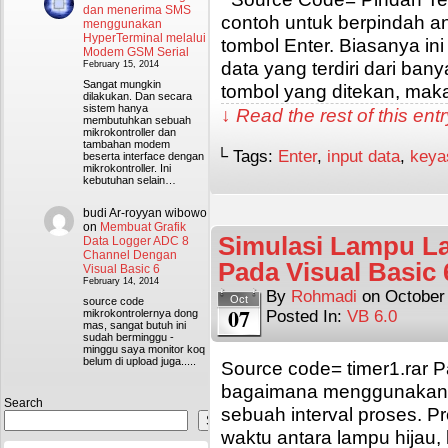
dan menerima SMS
contoh untuk berpindah 
menggunakan
HyperTerminal melalui
tombol Enter. Biasanya in
Modem GSM Serial
data yang terdiri dari ba
February 15, 2014
Sangat mungkin
tombol yang ditekan, ma
dilakukan. Dan secara
sistem hanya
↓ Read the rest of this en
membutuhkan sebuah
mikrokontroller dan
tambahan modem
└ Tags:
Enter
,
input data
,
keya
beserta interface dengan
mikrokontroller. Ini
kebutuhan selain…
budi Ar-royyan wibowo
on
Membuat Grafik
Simulasi Lampu La
Data Logger ADC 8
Channel Dengan
Pada Visual Basic 
Visual Basic 6
February 14, 2014
By
Rohmadi
on
October
Oct
source code
07
mikrokontrolernya dong
Posted In:
VB 6.0
mas, sangat butuh ini
sudah berminggu -
minggu saya monitor koq
belum di upload juga.....
Source code= timer1.rar P
bagaimana menggunakan 
Search
sebuah interval proses. P
Search
waktu antara lampu hijau