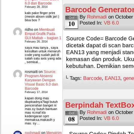
6.0 dan Barcode
Barcode Generator
February 28, 2014
kalo pake finger print
By
Rohmadi
on
October
(mesin absen sidik jari )
Oct
bisa bos ?
10
Posted In:
VB 6.0
ridho
on
Membuat
Empat Grafik Pada
Source Code= Barcode Gen
GUI Matlab – bagian 1
February 26, 2014
dicetak dapat di scan bar
saya mau tanya , saya
EAN13 yang menjadi stan
kesulitan untuk menaruh
code yang sudah jadi di
kemasan dan produk. Uku
salah satu axis yang ada
, semisal…
kebutuhan. Demikian se
rosmaiti
on
Source:
Program Absensi
└ Tags:
Barcode
,
EAN13
,
gene
Karyawan Dengan
Visual Basic 6.0 dan
Barcode
February 17, 2014
kapan dong mas
diuploadnya?lagi butuh
Berpindah TextBo
pencerahan banget ni
mas.sy butuh bantuan
By
Rohmadi
on
October
mas ni.maf klo
Oct
08
kedengaran sprt
Posted In:
VB 6.0
memaksa.makasih y
mas. sy…
Source Code= Pindah Tex
roohmadi
on
Mengirim