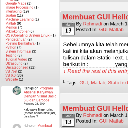
Google Maps
(1)
Image Processing
(1)
Interfacing
(19)
Membuat GUI Hello
Jualan
(11)
Machine Learning
(1)
By
Rohmadi
on
March 1
Matlab
(9)
Mar
13
Memori
(7)
Posted In:
GUI Matlab
Mikrokontroller
(6)
OS (Operating System Linux)
(1)
Pengetahuan
(2)
Sebelumnya kita telah m
Posting Berikutnya
(1)
Python
(7)
kali ini kita akan melanjut
Sistem Informasi
(3)
Testing
(3)
tulisan dalam Static Text. 
Tutorial Video
(3)
berikut ini: yang
Ultrasound
(2)
Uncategorized
(12)
↓ Read the rest of this en
VB .Net
(2)
VB 6.0
(36)
Website
(1)
└ Tags:
GUI
,
Matlab
,
Statictex
itankjs
on
Program
Absensi Karyawan
Dengan Visual Basic
6.0 dan Barcode
February 28, 2014
Membuat GUI Hell
kalo pake finger print
(mesin absen sidik jari )
By
Rohmadi
on
March 1
Mar
bisa bos ?
13
Posted In:
GUI Matlab
ridho
on
Membuat