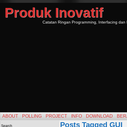
Produk Inovatif
Catatan Ringan Programming, Interfacing dan 
ABOUT
POLLING
PROJECT
INFO
DOWNLOAD
BER
Posts Tagged GUI
Search