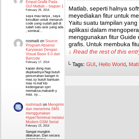
Empat Grafik Pada
GUI Matlab – bagian 1
Matlab, seperti halnya so
February 26, 2014
meyediakan fitur untuk mem
saya mau tanya , saya
kesulitan untuk menaruh
Yaitu suatu tampilan ya
code yang sudah jadi di
salah satu axis yang ada
aplikasi dalam mengoperas
, semisal…
menggunakan fitur Guide 
rosmaiti
on
Source:
grafis. Untuk membuka fit
Program Absensi
Karyawan Dengan
↓ Read the rest of this en
Visual Basic 6.0 dan
Barcode
February 17, 2014
└ Tags:
GUI
,
Hello World
,
Mat
kapan dong mas
diuploadnya?lagi butuh
pencerahan banget ni
mas.sy butuh bantuan
mas ni.maf klo
kedengaran sprt
memaksa.makasih y
mas. sy…
roohmadi
on
Mengirim
dan menerima SMS
menggunakan
HyperTerminal melalui
Modem GSM Serial
February 15, 2014
Sangat mungkin
dilakukan. Dan secara