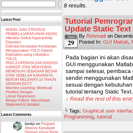
Search
8 results.
Tutorial Pemrogra
Latest Post
Update Static Text
MODEL DAN STRATEGI
PEMBELAJARAN ANAK ADHD(
By
Rohmadi
on
Decembe
Dec
Attention Deficit Hyperactivity
29
Posted In:
GUI Matlab
,
Disorder)
Estimasi Kecepatan Kendaraan
Menggunakan YOLO (Speed
Estimation using Ultralytics
Pada bagian ini akan disa
YOLO)
PASCA OPERASI DAN RADIASI
GUI menggunakan Matlab. Se
KANKER OTAK MENYEBAR
sampai selesai, pembaca
MEMENUHI SEBAGIAN BESAR
OTAK SEBELAH KANANNYA,
sendiri menggunakan Ma
BERSIH MELEWATI 10 TAHUN
sesuai dengan kebutuhan. 
DENGAN ECCT
Machine Learning: Membuat
tutorial tentang Static Text
Prediksi Dengan
Linear Regression
↓ Read the rest of this en
Belajar Python: Menuliskan
Statement & Variabel
└ Tags:
Graphical user interfa
Latest Comments
Programming
,
tutorial
itankjs
on
Program
Absensi Karyawan
Dengan Visual Basic