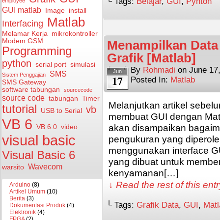
└ Tags:
Belajar
,
GUI
,
Pyhton
employee
GUI matlab
Image
install
Matlab
Interfacing
Melamar Kerja
mikrokontroller
Modem GSM
Menampilkan Data
Programming
Grafik [Matlab]
python
serial port
simulasi
By
Rohmadi
on
June 17
Jun
SMS
Sistem Penggajian
17
Posted In:
Matlab
SMS Gateway
software tabungan
sourcecode
source code
tabungan
Timer
Melanjutkan artikel seb
tutorial
vb
USB to Serial
membuat GUI dengan Matl
VB 6
akan disampaikan bagaim
VB 6.0
video
visual basic
pengukuran yang diperole
menggunakan interface GU
Visual Basic 6
yang dibuat untuk membe
Wavecom
warsito
kenyamanan[…]
↓ Read the rest of this en
Arduino
(8)
Artikel Umum
(10)
Berita
(3)
└ Tags:
Grafik Data
,
GUI
,
Matl
Dokumentasi Produk
(4)
Elektronik
(4)
FPGA
(2)