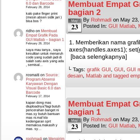
Membuat Empat Gra
6.0 dan Barcode
February 28, 2014
bagian 2
kalo pake finger print
(mesin absen sidik jari )
By
Rohmadi
on
May 23,
May
bisa bos ?
23
Posted In:
GUI Matlab
,
ridho
on
Membuat
Empat Grafik Pada
GUI Matlab – bagian 1
1. Memberikan nama graf
February 26, 2014
axes(handles.axes1); set(gca
saya mau tanya , saya
kesulitan untuk menaruh
[baca selengkapnya]
code yang sudah jadi di
salah satu axis yang ada
, semisal…
└ Tags:
grafik GUI
,
GUI
,
GUI m
rosmaiti
on
Source:
desain
,
Matlab and tagged empa
Program Absensi
Karyawan Dengan
Visual Basic 6.0 dan
Barcode
February 17, 2014
Membuat Empat Gra
kapan dong mas
diuploadnya?lagi butuh
bagian 1
pencerahan banget ni
mas.sy butuh bantuan
mas ni.maf klo
By
Rohmadi
on
May 23,
May
kedengaran sprt
23
Posted In:
GUI Matlab
,
memaksa.makasih y
mas. sy…
roohmadi
on
Mengirim