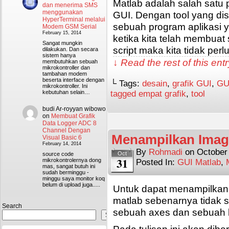
Matlab adalah salah satu
dan menerima SMS
menggunakan
GUI. Dengan tool yang di
HyperTerminal melalui
sebuah program aplikasi y
Modem GSM Serial
February 15, 2014
ketika kita telah membu
Sangat mungkin
script maka kita tidak perlu
dilakukan. Dan secara
sistem hanya
↓ Read the rest of this en
membutuhkan sebuah
mikrokontroller dan
tambahan modem
beserta interface dengan
└ Tags:
desain
,
grafik GUI
,
GU
mikrokontroller. Ini
tagged empat grafik
,
tool
kebutuhan selain…
budi Ar-royyan wibowo
on
Membuat Grafik
Data Logger ADC 8
Channel Dengan
Menampilkan Imag
Visual Basic 6
February 14, 2014
By
Rohmadi
on
October
Oct
source code
31
mikrokontrolernya dong
Posted In:
GUI Matlab
,
mas, sangat butuh ini
sudah berminggu -
minggu saya monitor koq
belum di upload juga.....
Untuk dapat menampilkan
matlab sebenarnya tidak 
Search
sebuah axes dan sebuah 
Search