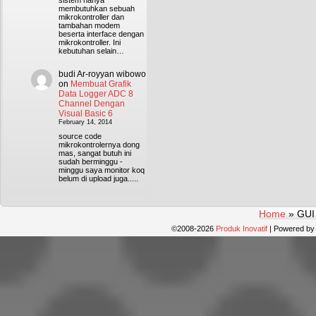
sistem hanya
membutuhkan sebuah
mikrokontroller dan
tambahan modem
beserta interface dengan
mikrokontroller. Ini
kebutuhan selain…
budi Ar-royyan wibowo
on
Membuat Grafik
Data Logger ADC 8
Channel Dengan
Visual Basic 6
February 14, 2014
source code
mikrokontrolernya dong
mas, sangat butuh ini
sudah berminggu -
minggu saya monitor koq
belum di upload juga.....
Home
»
GUI
©2008-2026
Produk Inovatif
|
Powered b