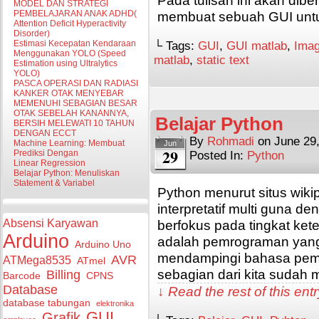
Pada tulisan ini akan dib
MODEL DAN STRATEGI
membuat sebuah GUI untu
PEMBELAJARAN ANAK ADHD(
Attention Deficit Hyperactivity
Disorder)
Estimasi Kecepatan Kendaraan
└ Tags:
GUI
,
GUI matlab
,
Ima
Menggunakan YOLO (Speed
matlab
,
static text
Estimation using Ultralytics
YOLO)
PASCA OPERASI DAN RADIASI
KANKER OTAK MENYEBAR
MEMENUHI SEBAGIAN BESAR
OTAK SEBELAH KANANNYA,
Belajar Python
BERSIH MELEWATI 10 TAHUN
DENGAN ECCT
By
Rohmadi
on
June 29
Machine Learning: Membuat
Jun
29
Prediksi Dengan
Posted In:
Python
Linear Regression
Belajar Python: Menuliskan
Statement & Variabel
Python menurut situs wik
interpretatif multi guna d
Absensi Karyawan
berfokus pada tingkat ke
Arduino
adalah pemrograman yang 
Arduino Uno
mendampingi bahasa pemr
AVR
ATMega8535
ATmel
sebagian dari kita sudah 
Billing
Barcode
CPNS
Database
↓ Read the rest of this en
database tabungan
elektronika
GUI
Grafik