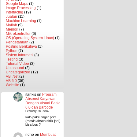
Google Maps
(1)
Image Processing
(1)
Interfacing
(19)
Jualan
(11)
Machine Learning
(1)
Matlab
(9)
Memori
(7)
Mikrokontroller
(6)
OS (Operating System Linux)
(1)
Pengetahuan
(2)
Posting Berikutnya
(1)
Python
(7)
Sistem Informasi
(3)
Testing
(3)
Tutorial Video
(3)
Ultrasound
(2)
Uncategorized
(12)
VB .Net
(2)
VB 6.0
(36)
Website
(1)
itankjs
on
Program
Absensi Karyawan
Dengan Visual Basic
6.0 dan Barcode
February 28, 2014
kalo pake finger print
(mesin absen sidik jari )
bisa bos ?
ridho
on
Membuat