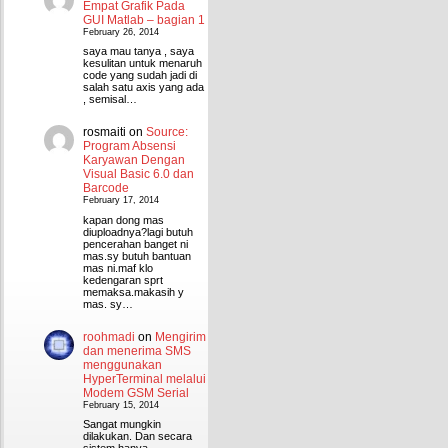
Empat Grafik Pada
GUI Matlab – bagian 1
February 26, 2014
saya mau tanya , saya
kesulitan untuk menaruh
code yang sudah jadi di
salah satu axis yang ada
, semisal…
rosmaiti
on
Source:
Program Absensi
Karyawan Dengan
Visual Basic 6.0 dan
Barcode
February 17, 2014
kapan dong mas
diuploadnya?lagi butuh
pencerahan banget ni
mas.sy butuh bantuan
mas ni.maf klo
kedengaran sprt
memaksa.makasih y
mas. sy…
roohmadi
on
Mengirim
dan menerima SMS
menggunakan
HyperTerminal melalui
Modem GSM Serial
February 15, 2014
Sangat mungkin
dilakukan. Dan secara