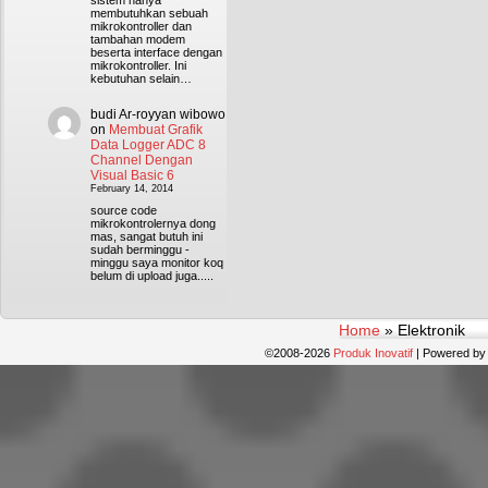
sistem hanya
membutuhkan sebuah
mikrokontroller dan
tambahan modem
beserta interface dengan
mikrokontroller. Ini
kebutuhan selain…
budi Ar-royyan wibowo
on
Membuat Grafik
Data Logger ADC 8
Channel Dengan
Visual Basic 6
February 14, 2014
source code
mikrokontrolernya dong
mas, sangat butuh ini
sudah berminggu -
minggu saya monitor koq
belum di upload juga.....
Home
»
Elektronik
©2008-2026
Produk Inovatif
|
Powered b