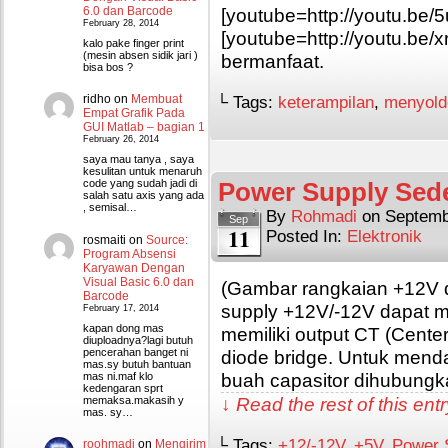
6.0 dan Barcode
[youtube=http://youtu.be
February 28, 2014
[youtube=http://youtu.b
kalo pake finger print
(mesin absen sidik jari )
bermanfaat.
bisa bos ?
ridho
on
Membuat
└ Tags:
keterampilan
,
menyold
Empat Grafik Pada
GUI Matlab – bagian 1
February 26, 2014
saya mau tanya , saya
kesulitan untuk menaruh
Power Supply Sed
code yang sudah jadi di
salah satu axis yang ada
, semisal…
By
Rohmadi
on
Septemb
Sep
11
Posted In:
Elektronik
rosmaiti
on
Source:
Program Absensi
Karyawan Dengan
Visual Basic 6.0 dan
(Gambar rangkaian +12V
Barcode
supply +12V/-12V dapat 
February 17, 2014
kapan dong mas
memiliki output CT (Cent
diuploadnya?lagi butuh
pencerahan banget ni
diode bridge. Untuk mend
mas.sy butuh bantuan
buah capasitor dihubungk
mas ni.maf klo
kedengaran sprt
↓ Read the rest of this en
memaksa.makasih y
mas. sy…
└ Tags:
+12/-12V
,
+5V
,
Power 
roohmadi
on
Mengirim