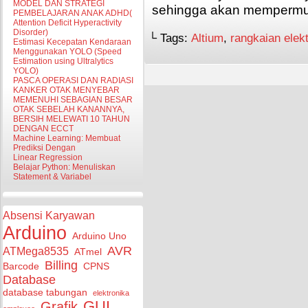
MODEL DAN STRATEGI
sehingga akan mempermu
PEMBELAJARAN ANAK ADHD(
Attention Deficit Hyperactivity
Disorder)
└ Tags:
Altium
,
rangkaian elek
Estimasi Kecepatan Kendaraan
Menggunakan YOLO (Speed
Estimation using Ultralytics
YOLO)
PASCA OPERASI DAN RADIASI
KANKER OTAK MENYEBAR
MEMENUHI SEBAGIAN BESAR
OTAK SEBELAH KANANNYA,
BERSIH MELEWATI 10 TAHUN
DENGAN ECCT
Machine Learning: Membuat
Prediksi Dengan
Linear Regression
Belajar Python: Menuliskan
Statement & Variabel
Absensi Karyawan
Arduino
Arduino Uno
AVR
ATMega8535
ATmel
Billing
Barcode
CPNS
Database
database tabungan
elektronika
GUI
Grafik