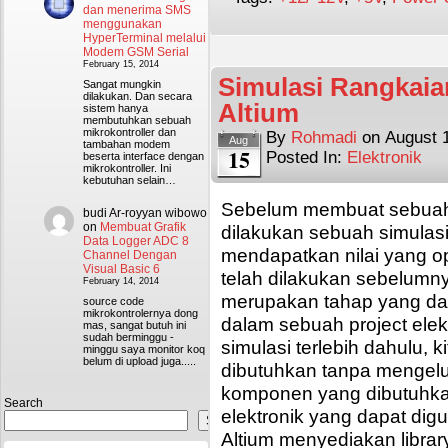
dan menerima SMS
menggunakan
HyperTerminal melalui
Modem GSM Serial
February 15, 2014
Simulasi Rangkaia
Sangat mungkin
dilakukan. Dan secara
Altium
sistem hanya
membutuhkan sebuah
mikrokontroller dan
By
Rohmadi
on
August 
Aug
tambahan modem
15
Posted In:
Elektronik
beserta interface dengan
mikrokontroller. Ini
kebutuhan selain…
Sebelum membuat sebuah r
budi Ar-royyan wibowo
on
Membuat Grafik
dilakukan sebuah simulas
Data Logger ADC 8
mendapatkan nilai yang op
Channel Dengan
Visual Basic 6
telah dilakukan sebelumn
February 14, 2014
merupakan tahap yang da
source code
mikrokontrolernya dong
dalam sebuah project ele
mas, sangat butuh ini
sudah berminggu -
simulasi terlebih dahulu, 
minggu saya monitor koq
belum di upload juga.....
dibutuhkan tanpa mengelu
komponen yang dibutuhkan
Search
elektronik yang dapat dig
Search
Altium menyediakan librar