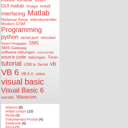
employee
GUI matlab
Image
install
Matlab
Interfacing
Melamar Kerja
mikrokontroller
Modem GSM
Programming
python
serial port
simulasi
SMS
Sistem Penggajian
SMS Gateway
software tabungan
sourcecode
source code
tabungan
Timer
tutorial
vb
USB to Serial
VB 6
VB 6.0
video
visual basic
Visual Basic 6
Wavecom
warsito
Arduino
(8)
Artikel Umum
(10)
Berita
(3)
Dokumentasi Produk
(4)
Elektronik
(4)
FPGA
(2)