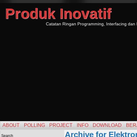
Produk Inovatif
Catatan Ringan Programming, Interfacing dan 
ABOUT
POLLING
PROJECT
INFO
DOWNLOAD
BER
Archive for Elektro
Search