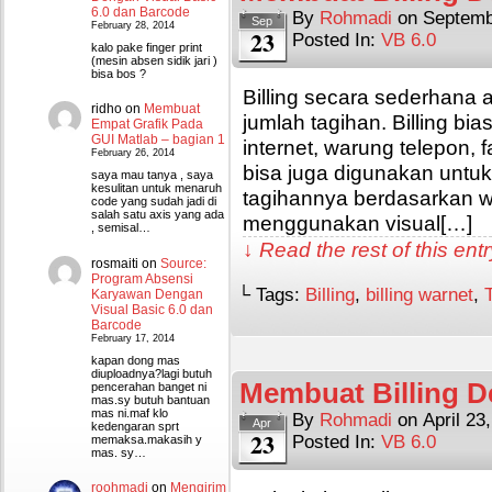
6.0 dan Barcode
By
Rohmadi
on
Septemb
Sep
February 28, 2014
23
Posted In:
VB 6.0
kalo pake finger print
(mesin absen sidik jari )
bisa bos ?
Billing secara sederhana 
ridho
on
Membuat
jumlah tagihan. Billing b
Empat Grafik Pada
GUI Matlab – bagian 1
internet, warung telepon, 
February 26, 2014
bisa juga digunakan untu
saya mau tanya , saya
kesulitan untuk menaruh
tagihannya berdasarkan 
code yang sudah jadi di
salah satu axis yang ada
menggunakan visual[…]
, semisal…
↓ Read the rest of this en
rosmaiti
on
Source:
Program Absensi
└ Tags:
Billing
,
billing warnet
,
Karyawan Dengan
Visual Basic 6.0 dan
Barcode
February 17, 2014
kapan dong mas
diuploadnya?lagi butuh
Membuat Billing 
pencerahan banget ni
mas.sy butuh bantuan
mas ni.maf klo
By
Rohmadi
on
April 23
Apr
kedengaran sprt
23
Posted In:
VB 6.0
memaksa.makasih y
mas. sy…
roohmadi
on
Mengirim