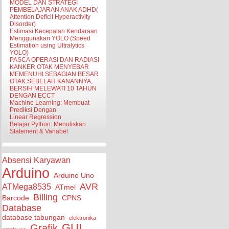
MODEL DAN STRATEGI
PEMBELAJARAN ANAK ADHD(
Attention Deficit Hyperactivity
Disorder)
Estimasi Kecepatan Kendaraan
Menggunakan YOLO (Speed
Estimation using Ultralytics
YOLO)
PASCA OPERASI DAN RADIASI
KANKER OTAK MENYEBAR
MEMENUHI SEBAGIAN BESAR
OTAK SEBELAH KANANNYA,
BERSIH MELEWATI 10 TAHUN
DENGAN ECCT
Machine Learning: Membuat
Prediksi Dengan
Linear Regression
Belajar Python: Menuliskan
Statement & Variabel
Absensi Karyawan
Arduino
Arduino Uno
AVR
ATMega8535
ATmel
Billing
Barcode
CPNS
Database
database tabungan
elektronika
GUI
Grafik