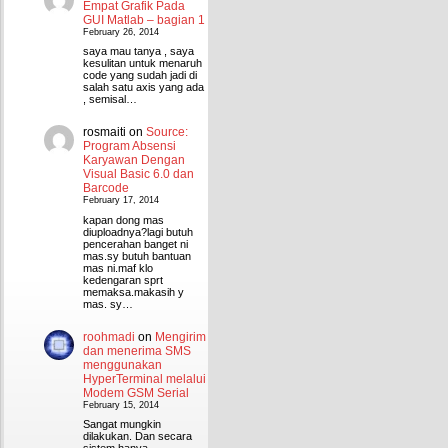
Empat Grafik Pada
GUI Matlab – bagian 1
February 26, 2014
saya mau tanya , saya
kesulitan untuk menaruh
code yang sudah jadi di
salah satu axis yang ada
, semisal…
rosmaiti
on
Source:
Program Absensi
Karyawan Dengan
Visual Basic 6.0 dan
Barcode
February 17, 2014
kapan dong mas
diuploadnya?lagi butuh
pencerahan banget ni
mas.sy butuh bantuan
mas ni.maf klo
kedengaran sprt
memaksa.makasih y
mas. sy…
roohmadi
on
Mengirim
dan menerima SMS
menggunakan
HyperTerminal melalui
Modem GSM Serial
February 15, 2014
Sangat mungkin
dilakukan. Dan secara