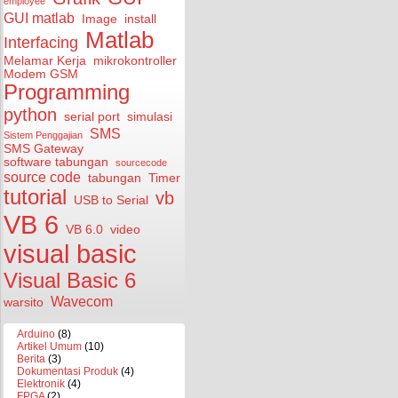
employee
GUI matlab
Image
install
Matlab
Interfacing
Melamar Kerja
mikrokontroller
Modem GSM
Programming
python
serial port
simulasi
SMS
Sistem Penggajian
SMS Gateway
software tabungan
sourcecode
source code
tabungan
Timer
tutorial
vb
USB to Serial
VB 6
VB 6.0
video
visual basic
Visual Basic 6
Wavecom
warsito
Arduino
(8)
Artikel Umum
(10)
Berita
(3)
Dokumentasi Produk
(4)
Elektronik
(4)
FPGA
(2)