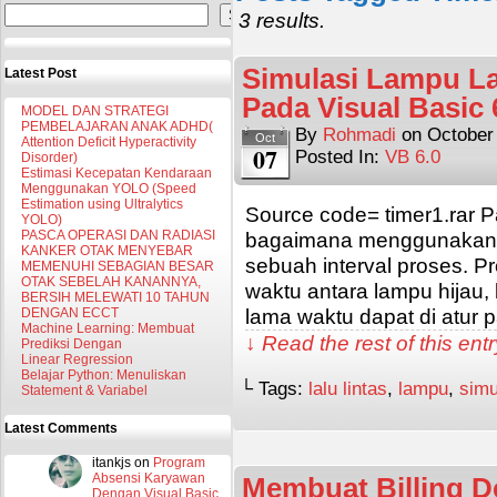
Search
3 results.
Simulasi Lampu La
Latest Post
Pada Visual Basic 
MODEL DAN STRATEGI
PEMBELAJARAN ANAK ADHD(
By
Rohmadi
on
October
Oct
Attention Deficit Hyperactivity
07
Posted In:
VB 6.0
Disorder)
Estimasi Kecepatan Kendaraan
Menggunakan YOLO (Speed
Estimation using Ultralytics
Source code= timer1.rar P
YOLO)
PASCA OPERASI DAN RADIASI
bagaimana menggunakan 
KANKER OTAK MENYEBAR
sebuah interval proses. P
MEMENUHI SEBAGIAN BESAR
OTAK SEBELAH KANANNYA,
waktu antara lampu hijau
BERSIH MELEWATI 10 TAHUN
lama waktu dapat di atur p
DENGAN ECCT
Machine Learning: Membuat
↓ Read the rest of this en
Prediksi Dengan
Linear Regression
Belajar Python: Menuliskan
└ Tags:
lalu lintas
,
lampu
,
simu
Statement & Variabel
Latest Comments
itankjs
on
Program
Absensi Karyawan
Membuat Billing D
Dengan Visual Basic