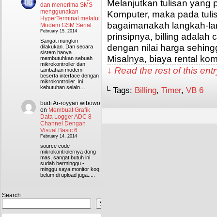
Melanjutkan tulisan yang p
dan menerima SMS
menggunakan
Komputer, maka pada tulis
HyperTerminal melalui
bagaimanakah langkah-la
Modem GSM Serial
February 15, 2014
prinsipnya, billing adalah
Sangat mungkin
dengan nilai harga sehing
dilakukan. Dan secara
sistem hanya
Misalnya, biaya rental ko
membutuhkan sebuah
mikrokontroller dan
↓ Read the rest of this en
tambahan modem
beserta interface dengan
mikrokontroller. Ini
kebutuhan selain…
└ Tags:
Billing
,
Timer
,
VB 6
budi Ar-royyan wibowo
on
Membuat Grafik
Data Logger ADC 8
Channel Dengan
Visual Basic 6
February 14, 2014
source code
mikrokontrolernya dong
mas, sangat butuh ini
sudah berminggu -
minggu saya monitor koq
belum di upload juga.....
Search
Search