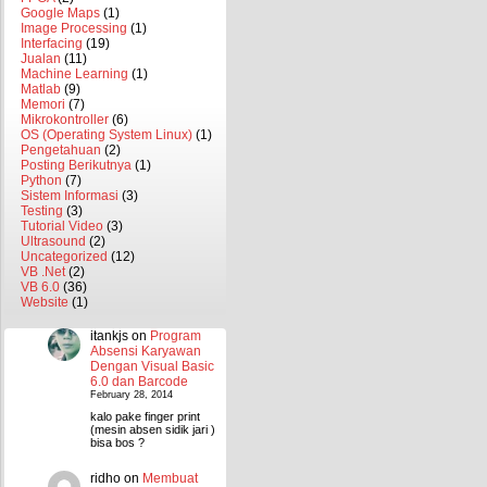
Google Maps
(1)
Image Processing
(1)
Interfacing
(19)
Jualan
(11)
Machine Learning
(1)
Matlab
(9)
Memori
(7)
Mikrokontroller
(6)
OS (Operating System Linux)
(1)
Pengetahuan
(2)
Posting Berikutnya
(1)
Python
(7)
Sistem Informasi
(3)
Testing
(3)
Tutorial Video
(3)
Ultrasound
(2)
Uncategorized
(12)
VB .Net
(2)
VB 6.0
(36)
Website
(1)
itankjs
on
Program
Absensi Karyawan
Dengan Visual Basic
6.0 dan Barcode
February 28, 2014
kalo pake finger print
(mesin absen sidik jari )
bisa bos ?
ridho
on
Membuat