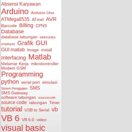
Absensi Karyawan
Arduino
Arduino Uno
AVR
ATMega8535
ATmel
Billing
Barcode
CPNS
Database
database tabungan
elektronika
GUI
Grafik
employee
GUI matlab
Image
install
Matlab
Interfacing
Melamar Kerja
mikrokontroller
Modem GSM
Programming
python
serial port
simulasi
SMS
Sistem Penggajian
SMS Gateway
software tabungan
sourcecode
source code
tabungan
Timer
tutorial
vb
USB to Serial
VB 6
VB 6.0
video
visual basic