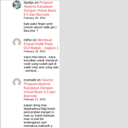
itankjs
on
Program
Absensi Karyawan
Dengan Visual Basic
6.0 dan Barcode
February 28, 2014
kalo pake finger print
(mesin absen sidik jari )
bisa bos ?
ridho
on
Membuat
Empat Grafik Pada
GUI Matlab – bagian 1
February 26, 2014
saya mau tanya , saya
kesulitan untuk menaruh
code yang sudah jadi di
salah satu axis yang ada
, semisal…
rosmaiti
on
Source:
Program Absensi
Karyawan Dengan
Visual Basic 6.0 dan
Barcode
February 17, 2014
kapan dong mas
diuploadnya?lagi butuh
pencerahan banget ni
mas.sy butuh bantuan
mas ni.maf klo
kedengaran sprt
memaksa.makasih y