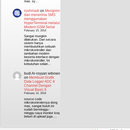
mas. sy…
roohmadi
on
Mengirim
dan menerima SMS
menggunakan
HyperTerminal melalui
Modem GSM Serial
February 15, 2014
Sangat mungkin
dilakukan. Dan secara
sistem hanya
membutuhkan sebuah
mikrokontroller dan
tambahan modem
beserta interface dengan
mikrokontroller. Ini
kebutuhan selain…
budi Ar-royyan wibowo
on
Membuat Grafik
Data Logger ADC 8
Channel Dengan
Visual Basic 6
February 14, 2014
source code
mikrokontrolernya dong
mas, sangat butuh ini
sudah berminggu -
minggu saya monitor koq
belum di upload juga.....