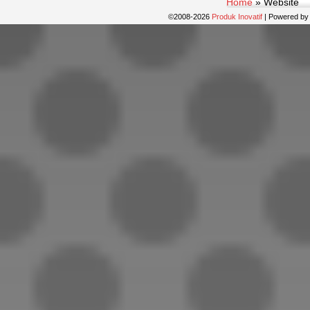
Home
»
Website
©2008-2026
Produk Inovatif
|
Powered b