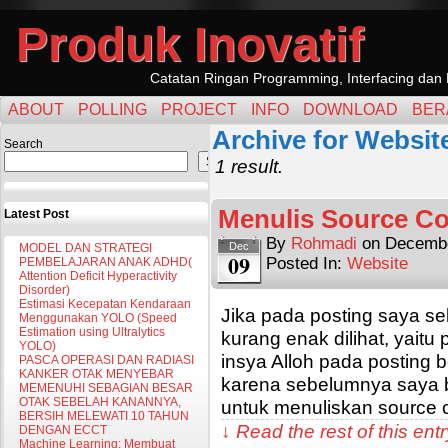
Produk Inovatif
Catatan Ringan Programming, Interfacing dan 
ABOUT
POLLING
PROJECT
INFO
DOWNLOAD
BER
Archive for Websit
Search
Search
1 result.
Menulis Source C
Latest Post
By
Rohmadi
on
Decembe
Dec
MODEL DAN STRATEGI
09
Posted In:
Website
PEMBELAJARAN ANAK ADHD(
Attention Deficit Hyperactivity
Disorder)
Estimasi Kecepatan Kendaraan
Jika pada posting saya s
Menggunakan YOLO (Speed
Estimation using Ultralytics
kurang enak dilihat, yait
YOLO)
insya Alloh pada posting be
PASCA OPERASI DAN RADIASI
KANKER OTAK MENYEBAR
karena sebelumnya saya 
MEMENUHI SEBAGIAN BESAR
OTAK SEBELAH KANANNYA,
untuk menuliskan source 
BERSIH MELEWATI 10 TAHUN
↓ Read the rest of this en
DENGAN ECCT
Machine Learning: Membuat