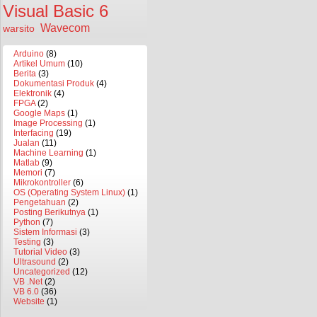
Visual Basic 6
Wavecom
warsito
Arduino
(8)
Artikel Umum
(10)
Berita
(3)
Dokumentasi Produk
(4)
Elektronik
(4)
FPGA
(2)
Google Maps
(1)
Image Processing
(1)
Interfacing
(19)
Jualan
(11)
Machine Learning
(1)
Matlab
(9)
Memori
(7)
Mikrokontroller
(6)
OS (Operating System Linux)
(1)
Pengetahuan
(2)
Posting Berikutnya
(1)
Python
(7)
Sistem Informasi
(3)
Testing
(3)
Tutorial Video
(3)
Ultrasound
(2)
Uncategorized
(12)
VB .Net
(2)
VB 6.0
(36)
Website
(1)