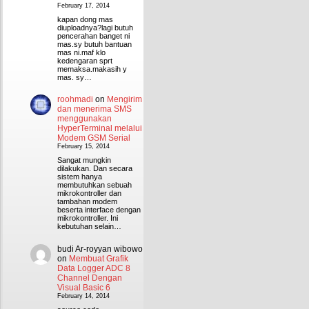
February 17, 2014
kapan dong mas
diuploadnya?lagi butuh
pencerahan banget ni
mas.sy butuh bantuan
mas ni.maf klo
kedengaran sprt
memaksa.makasih y
mas. sy…
roohmadi
on
Mengirim
dan menerima SMS
menggunakan
HyperTerminal melalui
Modem GSM Serial
February 15, 2014
Sangat mungkin
dilakukan. Dan secara
sistem hanya
membutuhkan sebuah
mikrokontroller dan
tambahan modem
beserta interface dengan
mikrokontroller. Ini
kebutuhan selain…
budi Ar-royyan wibowo
on
Membuat Grafik
Data Logger ADC 8
Channel Dengan
Visual Basic 6
February 14, 2014