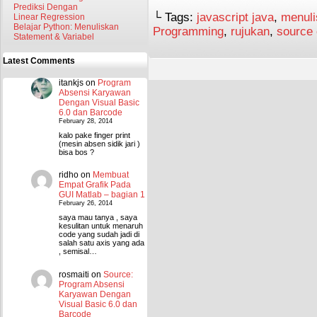
Prediksi Dengan
└ Tags:
javascript java
,
menuli
Linear Regression
Belajar Python: Menuliskan
Programming
,
rujukan
,
source
Statement & Variabel
Latest Comments
itankjs
on
Program
Absensi Karyawan
Dengan Visual Basic
6.0 dan Barcode
February 28, 2014
kalo pake finger print
(mesin absen sidik jari )
bisa bos ?
ridho
on
Membuat
Empat Grafik Pada
GUI Matlab – bagian 1
February 26, 2014
saya mau tanya , saya
kesulitan untuk menaruh
code yang sudah jadi di
salah satu axis yang ada
, semisal…
rosmaiti
on
Source:
Program Absensi
Karyawan Dengan
Visual Basic 6.0 dan
Barcode