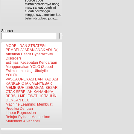
source code
mikrokontrolernya dong
mas, sangat butuh ini
sudah berminggu -
minggu saya monitor koq
belum di upload juga.....
Search
Search
MODEL DAN STRATEGI
PEMBELAJARAN ANAK ADHD(
Attention Deficit Hyperactivity
Disorder)
Estimasi Kecepatan Kendaraan
Menggunakan YOLO (Speed
Estimation using Ultralytics
YOLO)
PASCA OPERASI DAN RADIASI
KANKER OTAK MENYEBAR
MEMENUHI SEBAGIAN BESAR
OTAK SEBELAH KANANNYA,
BERSIH MELEWATI 10 TAHUN
DENGAN ECCT
Machine Learning: Membuat
Prediksi Dengan
Linear Regression
Belajar Python: Menuliskan
Statement & Variabel