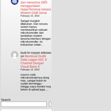
dan menerima SMS
menggunakan
HyperTerminal melalui
Modem GSM Serial
February 15, 2014
Sangat mungkin
dilakukan. Dan secara
sistem hanya
membutuhkan sebuah
mikrokontroller dan
tambahan modem
beserta interface dengan
mikrokontroller. Ini
kebutuhan selain…
budi Ar-royyan wibowo
on
Membuat Grafik
Data Logger ADC 8
Channel Dengan
Visual Basic 6
February 14, 2014
source code
mikrokontrolernya dong
mas, sangat butuh ini
sudah berminggu -
minggu saya monitor koq
belum di upload juga.....
Search
Search