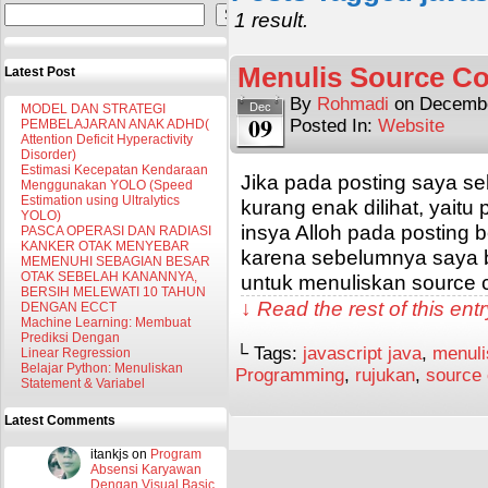
Search
1 result.
Menulis Source C
Latest Post
By
Rohmadi
on
Decembe
Dec
MODEL DAN STRATEGI
09
Posted In:
Website
PEMBELAJARAN ANAK ADHD(
Attention Deficit Hyperactivity
Disorder)
Estimasi Kecepatan Kendaraan
Jika pada posting saya s
Menggunakan YOLO (Speed
Estimation using Ultralytics
kurang enak dilihat, yait
YOLO)
insya Alloh pada posting be
PASCA OPERASI DAN RADIASI
KANKER OTAK MENYEBAR
karena sebelumnya saya 
MEMENUHI SEBAGIAN BESAR
OTAK SEBELAH KANANNYA,
untuk menuliskan source 
BERSIH MELEWATI 10 TAHUN
↓ Read the rest of this en
DENGAN ECCT
Machine Learning: Membuat
Prediksi Dengan
└ Tags:
javascript java
,
menuli
Linear Regression
Belajar Python: Menuliskan
Programming
,
rujukan
,
source
Statement & Variabel
Latest Comments
itankjs
on
Program
Absensi Karyawan
Dengan Visual Basic