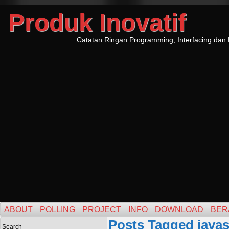
Produk Inovatif
Catatan Ringan Programming, Interfacing dan 
ABOUT
POLLING
PROJECT
INFO
DOWNLOAD
BER
Posts Tagged javas
Search