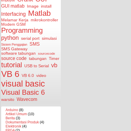
employee
GUI matlab
Image
install
Matlab
Interfacing
Melamar Kerja
mikrokontroller
Modem GSM
Programming
python
serial port
simulasi
SMS
Sistem Penggajian
SMS Gateway
software tabungan
sourcecode
source code
tabungan
Timer
tutorial
vb
USB to Serial
VB 6
VB 6.0
video
visual basic
Visual Basic 6
Wavecom
warsito
Arduino
(8)
Artikel Umum
(10)
Berita
(3)
Dokumentasi Produk
(4)
Elektronik
(4)
FPGA
(2)