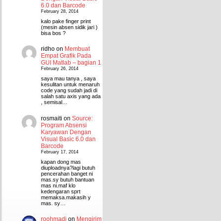
6.0 dan Barcode
February 28, 2014
kalo pake finger print
(mesin absen sidik jari )
bisa bos ?
ridho
on
Membuat
Empat Grafik Pada
GUI Matlab – bagian 1
February 26, 2014
saya mau tanya , saya
kesulitan untuk menaruh
code yang sudah jadi di
salah satu axis yang ada
, semisal…
rosmaiti
on
Source:
Program Absensi
Karyawan Dengan
Visual Basic 6.0 dan
Barcode
February 17, 2014
kapan dong mas
diuploadnya?lagi butuh
pencerahan banget ni
mas.sy butuh bantuan
mas ni.maf klo
kedengaran sprt
memaksa.makasih y
mas. sy…
roohmadi
on
Mengirim