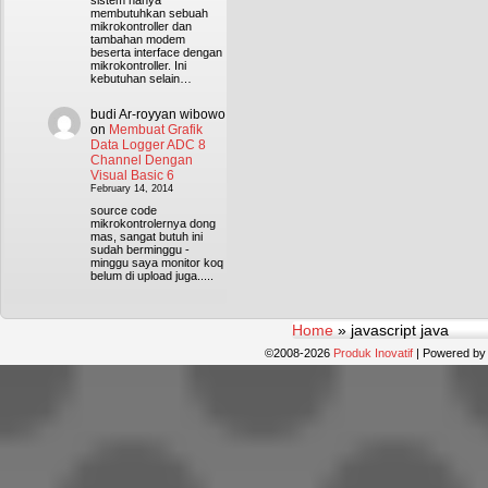
sistem hanya
membutuhkan sebuah
mikrokontroller dan
tambahan modem
beserta interface dengan
mikrokontroller. Ini
kebutuhan selain…
budi Ar-royyan wibowo
on
Membuat Grafik
Data Logger ADC 8
Channel Dengan
Visual Basic 6
February 14, 2014
source code
mikrokontrolernya dong
mas, sangat butuh ini
sudah berminggu -
minggu saya monitor koq
belum di upload juga.....
Home
»
javascript java
©2008-2026
Produk Inovatif
|
Powered b