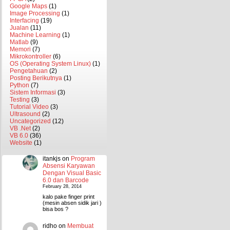
Google Maps
(1)
Image Processing
(1)
Interfacing
(19)
Jualan
(11)
Machine Learning
(1)
Matlab
(9)
Memori
(7)
Mikrokontroller
(6)
OS (Operating System Linux)
(1)
Pengetahuan
(2)
Posting Berikutnya
(1)
Python
(7)
Sistem Informasi
(3)
Testing
(3)
Tutorial Video
(3)
Ultrasound
(2)
Uncategorized
(12)
VB .Net
(2)
VB 6.0
(36)
Website
(1)
itankjs
on
Program
Absensi Karyawan
Dengan Visual Basic
6.0 dan Barcode
February 28, 2014
kalo pake finger print
(mesin absen sidik jari )
bisa bos ?
ridho
on
Membuat