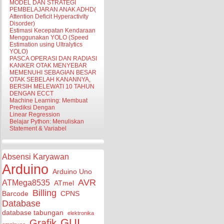
MODEL DAN STRATEGI
PEMBELAJARAN ANAK ADHD(
Attention Deficit Hyperactivity
Disorder)
Estimasi Kecepatan Kendaraan
Menggunakan YOLO (Speed
Estimation using Ultralytics
YOLO)
PASCA OPERASI DAN RADIASI
KANKER OTAK MENYEBAR
MEMENUHI SEBAGIAN BESAR
OTAK SEBELAH KANANNYA,
BERSIH MELEWATI 10 TAHUN
DENGAN ECCT
Machine Learning: Membuat
Prediksi Dengan
Linear Regression
Belajar Python: Menuliskan
Statement & Variabel
Absensi Karyawan
Arduino
Arduino Uno
AVR
ATMega8535
ATmel
Billing
Barcode
CPNS
Database
database tabungan
elektronika
GUI
Grafik