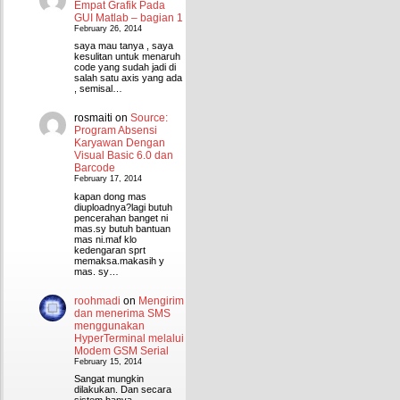
Empat Grafik Pada
GUI Matlab – bagian 1
February 26, 2014
saya mau tanya , saya
kesulitan untuk menaruh
code yang sudah jadi di
salah satu axis yang ada
, semisal…
rosmaiti
on
Source:
Program Absensi
Karyawan Dengan
Visual Basic 6.0 dan
Barcode
February 17, 2014
kapan dong mas
diuploadnya?lagi butuh
pencerahan banget ni
mas.sy butuh bantuan
mas ni.maf klo
kedengaran sprt
memaksa.makasih y
mas. sy…
roohmadi
on
Mengirim
dan menerima SMS
menggunakan
HyperTerminal melalui
Modem GSM Serial
February 15, 2014
Sangat mungkin
dilakukan. Dan secara