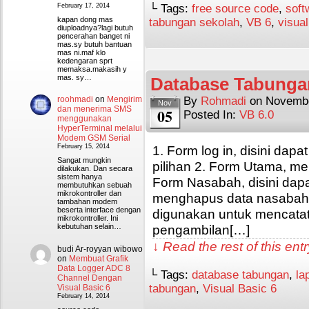
February 17, 2014
└ Tags:
free source code
,
soft
kapan dong mas
tabungan sekolah
,
VB 6
,
visual
diuploadnya?lagi butuh
pencerahan banget ni
mas.sy butuh bantuan
mas ni.maf klo
kedengaran sprt
memaksa.makasih y
mas. sy…
Database Tabunga
By
Rohmadi
on
Novembe
roohmadi
on
Mengirim
Nov
dan menerima SMS
05
Posted In:
VB 6.0
menggunakan
HyperTerminal melalui
Modem GSM Serial
1. Form log in, disini dapa
February 15, 2014
Sangat mungkin
pilihan 2. Form Utama, m
dilakukan. Dan secara
sistem hanya
Form Nasabah, disini dapa
membutuhkan sebuah
mikrokontroller dan
menghapus data nasabah 4
tambahan modem
beserta interface dengan
digunakan untuk mencatat
mikrokontroller. Ini
pengambilan[…]
kebutuhan selain…
↓ Read the rest of this en
budi Ar-royyan wibowo
on
Membuat Grafik
Data Logger ADC 8
└ Tags:
database tabungan
,
la
Channel Dengan
tabungan
,
Visual Basic 6
Visual Basic 6
February 14, 2014