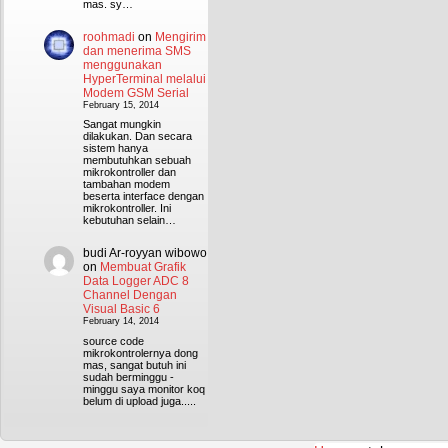
mas. sy…
roohmadi
on
Mengirim
dan menerima SMS
menggunakan
HyperTerminal melalui
Modem GSM Serial
February 15, 2014
Sangat mungkin
dilakukan. Dan secara
sistem hanya
membutuhkan sebuah
mikrokontroller dan
tambahan modem
beserta interface dengan
mikrokontroller. Ini
kebutuhan selain…
budi Ar-royyan wibowo
on
Membuat Grafik
Data Logger ADC 8
Channel Dengan
Visual Basic 6
February 14, 2014
source code
mikrokontrolernya dong
mas, sangat butuh ini
sudah berminggu -
minggu saya monitor koq
belum di upload juga.....