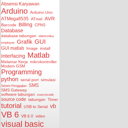
Absensi Karyawan
Arduino
Arduino Uno
AVR
ATMega8535
ATmel
Billing
Barcode
CPNS
Database
database tabungan
elektronika
GUI
Grafik
employee
GUI matlab
Image
install
Matlab
Interfacing
Melamar Kerja
mikrokontroller
Modem GSM
Programming
python
serial port
simulasi
SMS
Sistem Penggajian
SMS Gateway
software tabungan
sourcecode
source code
tabungan
Timer
tutorial
vb
USB to Serial
VB 6
VB 6.0
video
visual basic