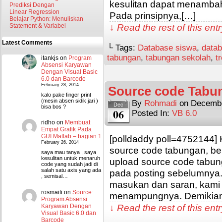
kesulitan dapat menamba
Prediksi Dengan
Linear Regression
Pada prinsipnya,[…]
Belajar Python: Menuliskan
↓ Read the rest of this en
Statement & Variabel
Latest Comments
└ Tags:
Database siswa
,
data
tabungan
,
tabungan sekolah
,
t
itankjs
on
Program
Absensi Karyawan
Dengan Visual Basic
6.0 dan Barcode
February 28, 2014
Source code Tabu
kalo pake finger print
(mesin absen sidik jari )
By
Rohmadi
on
Decembe
Dec
bisa bos ?
06
Posted In:
VB 6.0
ridho
on
Membuat
Empat Grafik Pada
GUI Matlab – bagian 1
[polldaddy poll=4752144]
February 26, 2014
source code tabungan, be
saya mau tanya , saya
kesulitan untuk menaruh
upload source code tabun
code yang sudah jadi di
salah satu axis yang ada
pada posting sebelumnya.
, semisal…
masukan dan saran, kami 
rosmaiti
on
Source:
menampungnya. Demikian
Program Absensi
↓ Read the rest of this en
Karyawan Dengan
Visual Basic 6.0 dan
Barcode