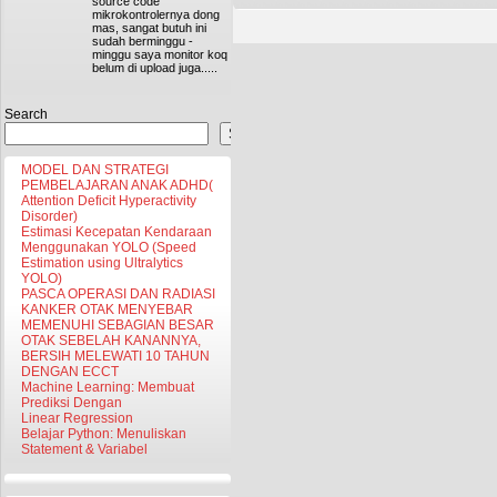
source code
mikrokontrolernya dong
mas, sangat butuh ini
sudah berminggu -
minggu saya monitor koq
belum di upload juga.....
Search
Search
MODEL DAN STRATEGI
PEMBELAJARAN ANAK ADHD(
Attention Deficit Hyperactivity
Disorder)
Estimasi Kecepatan Kendaraan
Menggunakan YOLO (Speed
Estimation using Ultralytics
YOLO)
PASCA OPERASI DAN RADIASI
KANKER OTAK MENYEBAR
MEMENUHI SEBAGIAN BESAR
OTAK SEBELAH KANANNYA,
BERSIH MELEWATI 10 TAHUN
DENGAN ECCT
Machine Learning: Membuat
Prediksi Dengan
Linear Regression
Belajar Python: Menuliskan
Statement & Variabel