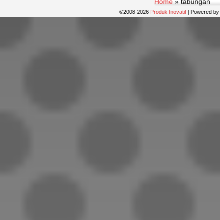
Home
»
tabungan
©2008-2026
Produk Inovatif
|
Powered b