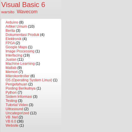
Visual Basic 6
Wavecom
warsito
Arduino
(8)
Artikel Umum
(10)
Berita
(3)
Dokumentasi Produk
(4)
Elektronik
(4)
FPGA
(2)
Google Maps
(1)
Image Processing
(1)
Interfacing
(19)
Jualan
(11)
Machine Learning
(1)
Matlab
(9)
Memori
(7)
Mikrokontroller
(6)
OS (Operating System Linux)
(1)
Pengetahuan
(2)
Posting Berikutnya
(1)
Python
(7)
Sistem Informasi
(3)
Testing
(3)
Tutorial Video
(3)
Ultrasound
(2)
Uncategorized
(12)
VB .Net
(2)
VB 6.0
(36)
Website
(1)