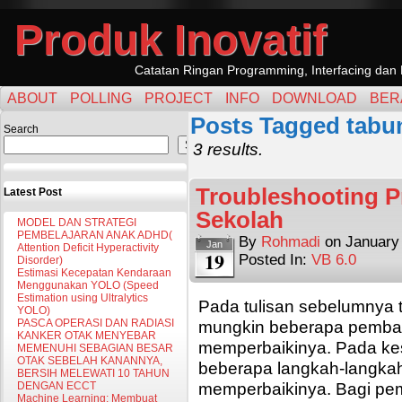
Produk Inovatif
Catatan Ringan Programming, Interfacing dan 
ABOUT
POLLING
PROJECT
INFO
DOWNLOAD
BER
Posts Tagged tabu
Search
Search
3 results.
Troubleshooting 
Latest Post
Sekolah
MODEL DAN STRATEGI
PEMBELAJARAN ANAK ADHD(
By
Rohmadi
on
January
Jan
Attention Deficit Hyperactivity
19
Posted In:
VB 6.0
Disorder)
Estimasi Kecepatan Kendaraan
Menggunakan YOLO (Speed
Estimation using Ultralytics
Pada tulisan sebelumnya 
YOLO)
PASCA OPERASI DAN RADIASI
mungkin beberapa pembac
KANKER OTAK MENYEBAR
memperbaikinya. Pada ke
MEMENUHI SEBAGIAN BESAR
OTAK SEBELAH KANANNYA,
beberapa langkah-langkah
BERSIH MELEWATI 10 TAHUN
memperbaikinya. Bagi pe
DENGAN ECCT
Machine Learning: Membuat