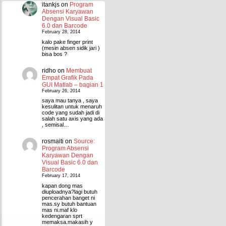
itankjs
on
Program
Absensi Karyawan
Dengan Visual Basic
6.0 dan Barcode
February 28, 2014
kalo pake finger print
(mesin absen sidik jari )
bisa bos ?
ridho
on
Membuat
Empat Grafik Pada
GUI Matlab – bagian 1
February 26, 2014
saya mau tanya , saya
kesulitan untuk menaruh
code yang sudah jadi di
salah satu axis yang ada
, semisal…
rosmaiti
on
Source:
Program Absensi
Karyawan Dengan
Visual Basic 6.0 dan
Barcode
February 17, 2014
kapan dong mas
diuploadnya?lagi butuh
pencerahan banget ni
mas.sy butuh bantuan
mas ni.maf klo
kedengaran sprt
memaksa.makasih y