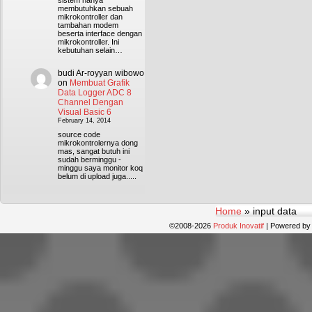
sistem hanya
membutuhkan sebuah
mikrokontroller dan
tambahan modem
beserta interface dengan
mikrokontroller. Ini
kebutuhan selain…
budi Ar-royyan wibowo
on
Membuat Grafik
Data Logger ADC 8
Channel Dengan
Visual Basic 6
February 14, 2014
source code
mikrokontrolernya dong
mas, sangat butuh ini
sudah berminggu -
minggu saya monitor koq
belum di upload juga.....
Home
»
input data
©2008-2026
Produk Inovatif
|
Powered b