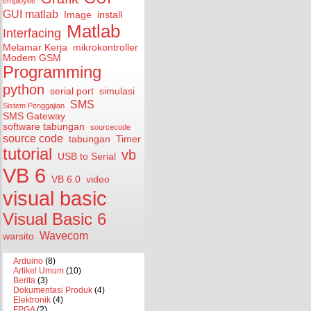
employee
GUI matlab
Image
install
Matlab
Interfacing
Melamar Kerja
mikrokontroller
Modem GSM
Programming
python
serial port
simulasi
SMS
Sistem Penggajian
SMS Gateway
software tabungan
sourcecode
source code
tabungan
Timer
tutorial
vb
USB to Serial
VB 6
VB 6.0
video
visual basic
Visual Basic 6
Wavecom
warsito
Arduino
(8)
Artikel Umum
(10)
Berita
(3)
Dokumentasi Produk
(4)
Elektronik
(4)
FPGA
(2)