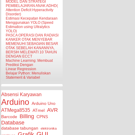
MODEL DAN STRATEGI
PEMBELAJARAN ANAK ADHD(
Attention Deficit Hyperactivity
Disorder)
Estimasi Kecepatan Kendaraan
Menggunakan YOLO (Speed
Estimation using Ultralytics
YOLO)
PASCA OPERASI DAN RADIASI
KANKER OTAK MENYEBAR
MEMENUHI SEBAGIAN BESAR
OTAK SEBELAH KANANNYA,
BERSIH MELEWATI 10 TAHUN
DENGAN ECCT
Machine Learning: Membuat
Prediksi Dengan
Linear Regression
Belajar Python: Menuliskan
Statement & Variabel
Absensi Karyawan
Arduino
Arduino Uno
AVR
ATMega8535
ATmel
Billing
Barcode
CPNS
Database
database tabungan
elektronika
GUI
Grafik