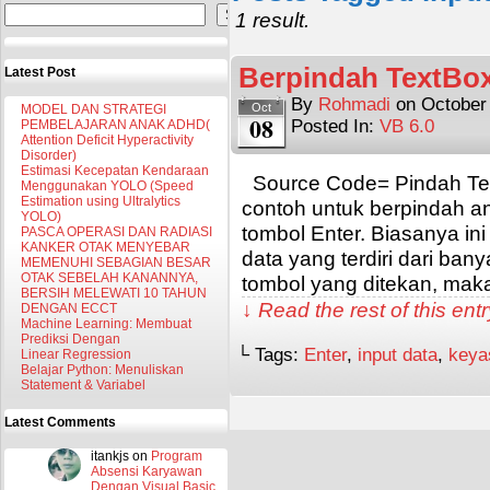
Search
1 result.
Berpindah TextBo
Latest Post
By
Rohmadi
on
October
Oct
MODEL DAN STRATEGI
08
Posted In:
VB 6.0
PEMBELAJARAN ANAK ADHD(
Attention Deficit Hyperactivity
Disorder)
Estimasi Kecepatan Kendaraan
Source Code= Pindah Tex
Menggunakan YOLO (Speed
Estimation using Ultralytics
contoh untuk berpindah 
YOLO)
tombol Enter. Biasanya in
PASCA OPERASI DAN RADIASI
KANKER OTAK MENYEBAR
data yang terdiri dari ba
MEMENUHI SEBAGIAN BESAR
OTAK SEBELAH KANANNYA,
tombol yang ditekan, ma
BERSIH MELEWATI 10 TAHUN
↓ Read the rest of this en
DENGAN ECCT
Machine Learning: Membuat
Prediksi Dengan
└ Tags:
Enter
,
input data
,
keya
Linear Regression
Belajar Python: Menuliskan
Statement & Variabel
Latest Comments
itankjs
on
Program
Absensi Karyawan
Dengan Visual Basic