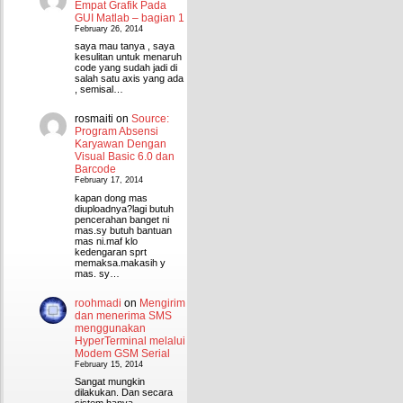
Empat Grafik Pada
GUI Matlab – bagian 1
February 26, 2014
saya mau tanya , saya
kesulitan untuk menaruh
code yang sudah jadi di
salah satu axis yang ada
, semisal…
rosmaiti
on
Source:
Program Absensi
Karyawan Dengan
Visual Basic 6.0 dan
Barcode
February 17, 2014
kapan dong mas
diuploadnya?lagi butuh
pencerahan banget ni
mas.sy butuh bantuan
mas ni.maf klo
kedengaran sprt
memaksa.makasih y
mas. sy…
roohmadi
on
Mengirim
dan menerima SMS
menggunakan
HyperTerminal melalui
Modem GSM Serial
February 15, 2014
Sangat mungkin
dilakukan. Dan secara