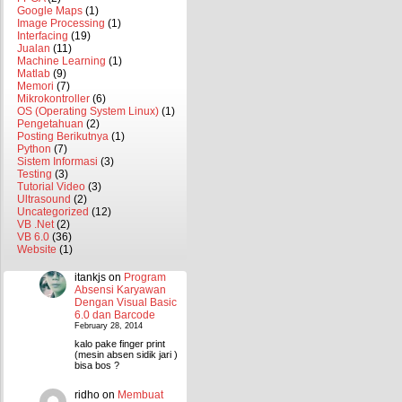
Google Maps
(1)
Image Processing
(1)
Interfacing
(19)
Jualan
(11)
Machine Learning
(1)
Matlab
(9)
Memori
(7)
Mikrokontroller
(6)
OS (Operating System Linux)
(1)
Pengetahuan
(2)
Posting Berikutnya
(1)
Python
(7)
Sistem Informasi
(3)
Testing
(3)
Tutorial Video
(3)
Ultrasound
(2)
Uncategorized
(12)
VB .Net
(2)
VB 6.0
(36)
Website
(1)
itankjs
on
Program
Absensi Karyawan
Dengan Visual Basic
6.0 dan Barcode
February 28, 2014
kalo pake finger print
(mesin absen sidik jari )
bisa bos ?
ridho
on
Membuat