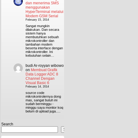
dan menerima SMS
menggunakan
HyperTerminal melalui
Modem GSM Serial
February 15, 2014
Sangat mungkin
dilakukan. Dan secara
sistem hanya
membutuhkan sebuah
mikrokontroller dan
tambahan modem
beserta interface dengan
mikrokontroller. Ini
kebutuhan selain…
budi Ar-royyan wibowo
on
Membuat Grafik
Data Logger ADC 8
Channel Dengan
Visual Basic 6
February 14, 2014
source code
mikrokontrolernya dong
mas, sangat butuh ini
sudah berminggu -
minggu saya monitor koq
belum di upload juga.....
Search
Search