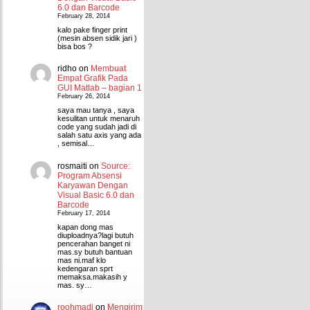
6.0 dan Barcode
February 28, 2014
kalo pake finger print
(mesin absen sidik jari )
bisa bos ?
ridho
on
Membuat
Empat Grafik Pada
GUI Matlab – bagian 1
February 26, 2014
saya mau tanya , saya
kesulitan untuk menaruh
code yang sudah jadi di
salah satu axis yang ada
, semisal…
rosmaiti
on
Source:
Program Absensi
Karyawan Dengan
Visual Basic 6.0 dan
Barcode
February 17, 2014
kapan dong mas
diuploadnya?lagi butuh
pencerahan banget ni
mas.sy butuh bantuan
mas ni.maf klo
kedengaran sprt
memaksa.makasih y
mas. sy…
roohmadi
on
Mengirim