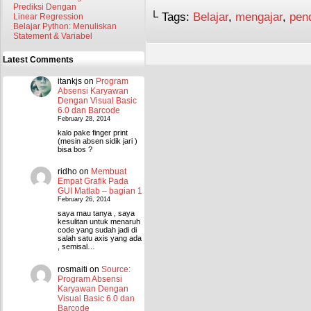
Prediksi Dengan
└ Tags:
Belajar
,
mengajar
,
pen
Linear Regression
Belajar Python: Menuliskan
Statement & Variabel
Latest Comments
itankjs
on
Program
Absensi Karyawan
Dengan Visual Basic
6.0 dan Barcode
February 28, 2014
kalo pake finger print
(mesin absen sidik jari )
bisa bos ?
ridho
on
Membuat
Empat Grafik Pada
GUI Matlab – bagian 1
February 26, 2014
saya mau tanya , saya
kesulitan untuk menaruh
code yang sudah jadi di
salah satu axis yang ada
, semisal…
rosmaiti
on
Source:
Program Absensi
Karyawan Dengan
Visual Basic 6.0 dan
Barcode