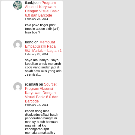
itankjs
on
Program
Absensi Karyawan
Dengan Visual Basic
6.0 dan Barcode
February 28, 2014
kalo pake finger print
(mesin absen sidik jari )
bisa bos ?
ridho
on
Membuat
Empat Grafik Pada
GUI Matlab – bagian 1
February 26, 2014
saya mau tanya , saya
kesulitan untuk menaruh
code yang sudah jadi di
salah satu axis yang ada
, semisal…
rosmaiti
on
Source:
Program Absensi
Karyawan Dengan
Visual Basic 6.0 dan
Barcode
February 17, 2014
kapan dong mas
diuploadnya?lagi butuh
pencerahan banget ni
mas.sy butuh bantuan
mas ni.maf klo
kedengaran sprt
memaksa.makasih y