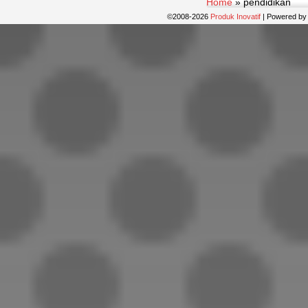
Home
»
pendidikan
©2008-2026
Produk Inovatif
|
Powered b