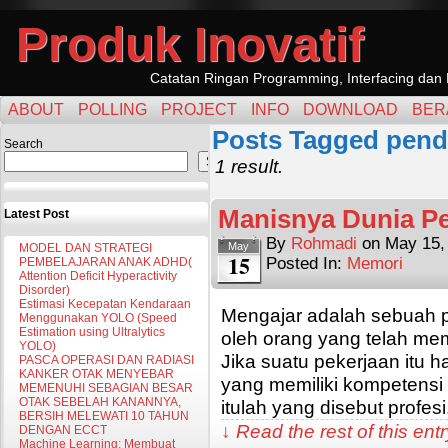
Produk Inovatif
Catatan Ringan Programming, Interfacing dan 
ABOUT
POLLING
PROJECT
INFO
DOWNLOAD
BER
Posts Tagged pend
Search
Search
1 result.
Manisnya Dunia P
Latest Post
By
Rohmadi
on
May 15,
May
MODEL DAN STRATEGI
15
Posted In:
Memori
PEMBELAJARAN ANAK ADHD(
Attention Deficit Hyperactivity
Disorder)
Estimasi Kecepatan Kendaraan
Mengajar adalah sebuah p
Menggunakan YOLO (Speed
Estimation using Ultralytics
oleh orang yang telah memi
YOLO)
Jika suatu pekerjaan itu 
PASCA OPERASI DAN RADIASI
KANKER OTAK MENYEBAR
yang memiliki kompetensi 
MEMENUHI SEBAGIAN BESAR
OTAK SEBELAH KANANNYA,
itulah yang disebut profe
BERSIH MELEWATI 10 TAHUN
↓ Read the rest of this en
DENGAN ECCT
Machine Learning: Membuat