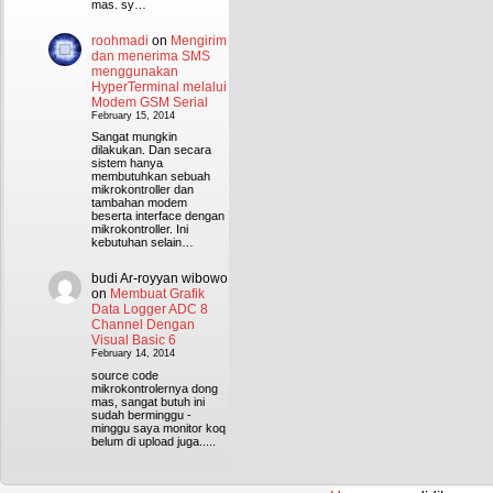
mas. sy…
roohmadi
on
Mengirim
dan menerima SMS
menggunakan
HyperTerminal melalui
Modem GSM Serial
February 15, 2014
Sangat mungkin
dilakukan. Dan secara
sistem hanya
membutuhkan sebuah
mikrokontroller dan
tambahan modem
beserta interface dengan
mikrokontroller. Ini
kebutuhan selain…
budi Ar-royyan wibowo
on
Membuat Grafik
Data Logger ADC 8
Channel Dengan
Visual Basic 6
February 14, 2014
source code
mikrokontrolernya dong
mas, sangat butuh ini
sudah berminggu -
minggu saya monitor koq
belum di upload juga.....