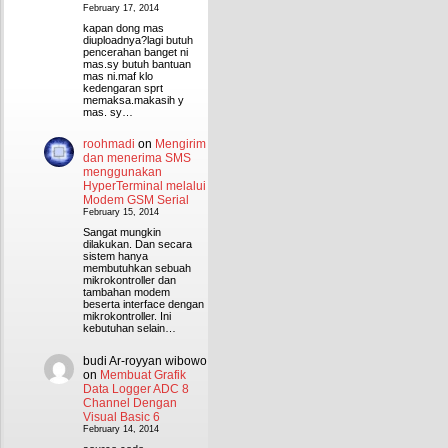
February 17, 2014
kapan dong mas
diuploadnya?lagi butuh
pencerahan banget ni
mas.sy butuh bantuan
mas ni.maf klo
kedengaran sprt
memaksa.makasih y
mas. sy…
roohmadi
on
Mengirim
dan menerima SMS
menggunakan
HyperTerminal melalui
Modem GSM Serial
February 15, 2014
Sangat mungkin
dilakukan. Dan secara
sistem hanya
membutuhkan sebuah
mikrokontroller dan
tambahan modem
beserta interface dengan
mikrokontroller. Ini
kebutuhan selain…
budi Ar-royyan wibowo
on
Membuat Grafik
Data Logger ADC 8
Channel Dengan
Visual Basic 6
February 14, 2014