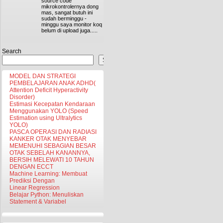
source code
mikrokontrolernya dong
mas, sangat butuh ini
sudah berminggu -
minggu saya monitor koq
belum di upload juga.....
Search
Search
MODEL DAN STRATEGI
PEMBELAJARAN ANAK ADHD(
Attention Deficit Hyperactivity
Disorder)
Estimasi Kecepatan Kendaraan
Menggunakan YOLO (Speed
Estimation using Ultralytics
YOLO)
PASCA OPERASI DAN RADIASI
KANKER OTAK MENYEBAR
MEMENUHI SEBAGIAN BESAR
OTAK SEBELAH KANANNYA,
BERSIH MELEWATI 10 TAHUN
DENGAN ECCT
Machine Learning: Membuat
Prediksi Dengan
Linear Regression
Belajar Python: Menuliskan
Statement & Variabel