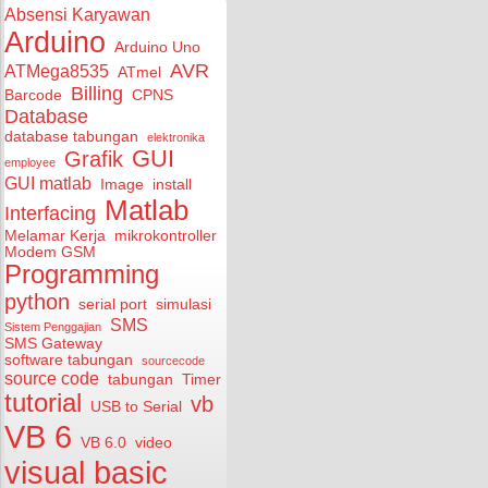
Absensi Karyawan
Arduino
Arduino Uno
AVR
ATMega8535
ATmel
Billing
Barcode
CPNS
Database
database tabungan
elektronika
GUI
Grafik
employee
GUI matlab
Image
install
Matlab
Interfacing
Melamar Kerja
mikrokontroller
Modem GSM
Programming
python
serial port
simulasi
SMS
Sistem Penggajian
SMS Gateway
software tabungan
sourcecode
source code
tabungan
Timer
tutorial
vb
USB to Serial
VB 6
VB 6.0
video
visual basic