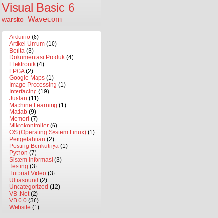
Visual Basic 6
Wavecom
warsito
Arduino
(8)
Artikel Umum
(10)
Berita
(3)
Dokumentasi Produk
(4)
Elektronik
(4)
FPGA
(2)
Google Maps
(1)
Image Processing
(1)
Interfacing
(19)
Jualan
(11)
Machine Learning
(1)
Matlab
(9)
Memori
(7)
Mikrokontroller
(6)
OS (Operating System Linux)
(1)
Pengetahuan
(2)
Posting Berikutnya
(1)
Python
(7)
Sistem Informasi
(3)
Testing
(3)
Tutorial Video
(3)
Ultrasound
(2)
Uncategorized
(12)
VB .Net
(2)
VB 6.0
(36)
Website
(1)