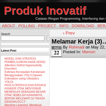
Produk Inovatif
Catatan Ringan Programming, Interfacing dan 
ABOUT
POLLING
PROJECT
INFO
DOWNLOAD
BER
‹ Prev
Search
Search
Melamar Kerja (3)
By
Rohmadi
on
May 22,
May
22
Latest Post
Posted In:
Memori
MODEL DAN STRATEGI
PEMBELAJARAN ANAK ADHD(
Attention Deficit Hyperactivity
Disorder)
Estimasi Kecepatan Kendaraan
Menggunakan YOLO (Speed
Estimation using Ultralytics
YOLO)
PASCA OPERASI DAN RADIASI
KANKER OTAK MENYEBAR
MEMENUHI SEBAGIAN BESAR
OTAK SEBELAH KANANNYA,
BERSIH MELEWATI 10 TAHUN
DENGAN ECCT
Machine Learning: Membuat