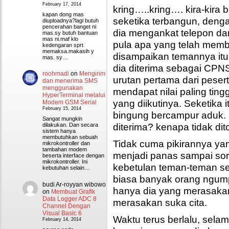
February 17, 2014
kring…..kring…. kira-kira b
kapan dong mas
seketika terbangun, den
diuploadnya?lagi butuh
pencerahan banget ni
dia mengankat telepon da
mas.sy butuh bantuan
mas ni.maf klo
pula apa yang telah mem
kedengaran sprt
memaksa.makasih y
disampaikan temannya it
mas. sy…
dia diterima sebagai CPN
roohmadi
on
Mengirim
urutan pertama dari peserta
dan menerima SMS
menggunakan
mendapat nilai paling ting
HyperTerminal melalui
yang diikutinya. Seketika i
Modem GSM Serial
February 15, 2014
bingung bercampur aduk. 
Sangat mungkin
diterima? kenapa tidak dit
dilakukan. Dan secara
sistem hanya
membutuhkan sebuah
Tidak cuma pikirannya ya
mikrokontroller dan
tambahan modem
menjadi panas sampai sore
beserta interface dengan
mikrokontroller. Ini
kebetulan teman-teman se
kebutuhan selain…
biasa banyak orang ngump
budi Ar-royyan wibowo
hanya dia yang merasakan
on
Membuat Grafik
Data Logger ADC 8
merasakan suka cita.
Channel Dengan
Visual Basic 6
Waktu terus berlalu, selam
February 14, 2014