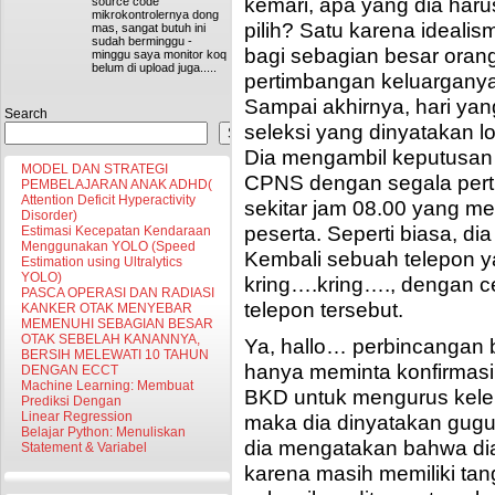
kemari, apa yang dia har
source code
mikrokontrolernya dong
pilih? Satu karena ideal
mas, sangat butuh ini
sudah berminggu -
bagi sebagian besar orang
minggu saya monitor koq
belum di upload juga.....
pertimbangan keluarganya
Sampai akhirnya, hari yan
Search
seleksi yang dinyatakan lo
Search
Dia mengambil keputusan 
MODEL DAN STRATEGI
CPNS dengan segala pert
PEMBELAJARAN ANAK ADHD(
Attention Deficit Hyperactivity
sekitar jam 08.00 yang me
Disorder)
peserta. Seperti biasa, dia
Estimasi Kecepatan Kendaraan
Menggunakan YOLO (Speed
Kembali sebuah telepon ya
Estimation using Ultralytics
YOLO)
kring….kring…., dengan c
PASCA OPERASI DAN RADIASI
telepon tersebut.
KANKER OTAK MENYEBAR
MEMENUHI SEBAGIAN BESAR
OTAK SEBELAH KANANNYA,
Ya, hallo… perbincangan 
BERSIH MELEWATI 10 TAHUN
hanya meminta konfirmasi 
DENGAN ECCT
Machine Learning: Membuat
BKD untuk mengurus kelen
Prediksi Dengan
Linear Regression
maka dia dinyatakan gugur
Belajar Python: Menuliskan
dia mengatakan bahwa dia
Statement & Variabel
karena masih memiliki ta