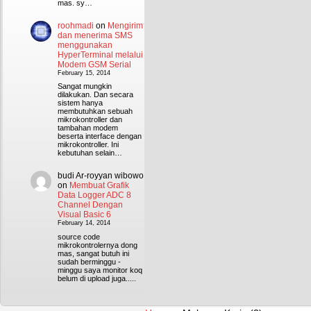
mas. sy…
roohmadi
on
Mengirim
dan menerima SMS
menggunakan
HyperTerminal melalui
Modem GSM Serial
February 15, 2014
Sangat mungkin
dilakukan. Dan secara
sistem hanya
membutuhkan sebuah
mikrokontroller dan
tambahan modem
beserta interface dengan
mikrokontroller. Ini
kebutuhan selain…
budi Ar-royyan wibowo
on
Membuat Grafik
Data Logger ADC 8
Channel Dengan
Visual Basic 6
February 14, 2014
source code
mikrokontrolernya dong
mas, sangat butuh ini
sudah berminggu -
minggu saya monitor koq
belum di upload juga.....