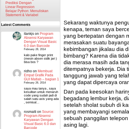
Prediksi Dengan
Linear Regression
Belajar Python: Menuliskan
Statement & Variabel
Sekarang waktunya pengu
Latest Comments
kenapa, teman saya berc
itankjs
on
Program
yang bertepatan dengan m
Absensi Karyawan
merasakan suatu bayanga
Dengan Visual Basic
6.0 dan Barcode
kebimbangan jikalau dia 
February 28, 2014
bimbang? Karena dia tidak
kalo pake finger print
(mesin absen sidik jari )
dia merasa masih ada tan
bisa bos ?
ditempatnya bekerja. Dia 
ridho
on
Membuat
tanggung jawab yang telah
Empat Grafik Pada
GUI Matlab – bagian 1
yang dapat dipercaya oran
February 26, 2014
saya mau tanya , saya
Dan pada keesokan harin
kesulitan untuk menaruh
code yang sudah jadi di
begadang lembur kerja, di
salah satu axis yang ada
, semisal…
setelah sholat subuh di k
yang membayangi semalam
rosmaiti
on
Source:
Program Absensi
sebuah panggilan telepon
Karyawan Dengan
asing lagi.
Visual Basic 6.0 dan
Barcode