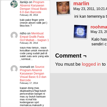
marlin
itankjs
on
Program
Absensi Karyawan
May 23, 2011, 10:21
Dengan Visual Basic
6.0 dan Barcode
February 28, 2014
ini kan temennya 
kalo pake finger print
(mesin absen sidik jari )
roohma
bisa bos ?
May 23, 2
ridho
on
Membuat
Empat Grafik Pada
Kalo has
GUI Matlab – bagian 1
February 26, 2014
sendiri 
saya mau tanya , saya
kesulitan untuk menaruh
code yang sudah jadi di
Comment ¬
salah satu axis yang ada
, semisal…
You must be
logged in
to
rosmaiti
on
Source:
Program Absensi
Karyawan Dengan
Visual Basic 6.0 dan
Barcode
February 17, 2014
kapan dong mas
diuploadnya?lagi butuh
pencerahan banget ni
mas.sy butuh bantuan
mas ni.maf klo
kedengaran sprt
memaksa.makasih y