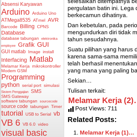
selesaikan ditempatnya b
Absensi Karyawan
pergulatan batin ini. Leg
Arduino
Arduino Uno
berkecamun dihatinya.
AVR
ATMega8535
ATmel
Dan kebetulan, pada peri
Billing
Barcode
CPNS
mengundurkan diri tidak m
Database
tahun sesudahnya.
database tabungan
elektronika
GUI
Grafik
employee
Suatu pilihan yang harus 
GUI matlab
Image
install
karena sama-sama memilik
Matlab
Interfacing
telah berhasil menentukan 
Melamar Kerja
mikrokontroller
yang mana yang paling bai
Modem GSM
Programming
Sekian…
python
serial port
simulasi
Tulisan terkait:
SMS
Sistem Penggajian
SMS Gateway
Melamar Kerja (2
software tabungan
sourcecode
source code
tabungan
Timer
Post Views:
711
tutorial
vb
USB to Serial
Related Posts:
VB 6
VB 6.0
video
visual basic
Melamar Kerja (1)…