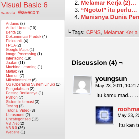
Melamar Kerja (2)…
Visual Basic 6
“Ngotot” itu perlu…
Wavecom
warsito
Manisnya Dunia Pen
Arduino
(8)
Artikel Umum
(10)
└ Tags:
CPNS
,
Melamar Kerja
Berita
(3)
Dokumentasi Produk
(4)
Elektronik
(4)
FPGA
(2)
Google Maps
(1)
Image Processing
(1)
Interfacing
(19)
Discussion (4) ¬
Jualan
(11)
Machine Learning
(1)
Matlab
(9)
Memori
(7)
youngsun
Mikrokontroller
(6)
OS (Operating System Linux)
(1)
May 23, 2011, 10:21
Pengetahuan
(2)
Posting Berikutnya
(1)
itu kamu mad
Python
(7)
Sistem Informasi
(3)
Testing
(3)
roohma
Tutorial Video
(3)
May 23, 2
Ultrasound
(2)
Uncategorized
(12)
VB .Net
(2)
Itu kan 
VB 6.0
(36)
Website
(1)