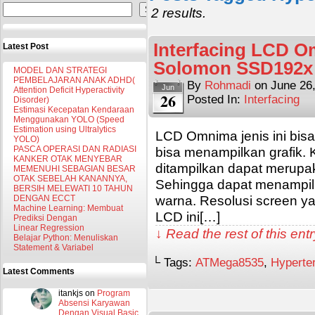
Search
2 results.
Interfacing LCD 
Latest Post
Solomon SSD192x
MODEL DAN STRATEGI
PEMBELAJARAN ANAK ADHD(
By
Rohmadi
on
June 26
Jun
Attention Deficit Hyperactivity
26
Posted In:
Interfacing
Disorder)
Estimasi Kecepatan Kendaraan
Menggunakan YOLO (Speed
Estimation using Ultralytics
LCD Omnima jenis ini bis
YOLO)
PASCA OPERASI DAN RADIASI
bisa menampilkan grafik. 
KANKER OTAK MENYEBAR
ditampilkan dapat merupa
MEMENUHI SEBAGIAN BESAR
OTAK SEBELAH KANANNYA,
Sehingga dapat menampi
BERSIH MELEWATI 10 TAHUN
warna. Resolusi screen ya
DENGAN ECCT
Machine Learning: Membuat
LCD ini[…]
Prediksi Dengan
Linear Regression
↓ Read the rest of this en
Belajar Python: Menuliskan
Statement & Variabel
└ Tags:
ATMega8535
,
Hyperte
Latest Comments
itankjs
on
Program
Absensi Karyawan
Dengan Visual Basic