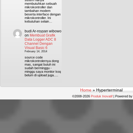
sistem hanya
membutuhkan sebuah
mikrokontroller dan
tambahan modem
beserta interface dengan
mikrokontroller. Ini
kebutuhan selain…
budi Ar-royyan wibowo
on
Membuat Grafik
Data Logger ADC 8
Channel Dengan
Visual Basic 6
February 14, 2014
source code
mikrokontrolernya dong
mas, sangat butuh ini
sudah berminggu -
minggu saya monitor koq
belum di upload juga.....
Home
»
Hyperterminal
©2008-2026
Produk Inovatif
|
Powered b