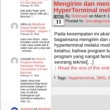
Mengirim dan me
6.0 dan Barcode
February 28, 2014
HyperTerminal mel
kalo pake finger print
(mesin absen sidik jari )
By
Rohmadi
on
March 1
bisa bos ?
Mar
11
Posted In:
Uncategorize
ridho
on
Membuat
Empat Grafik Pada
GUI Matlab – bagian 1
Pada kesempatan ini akan 
February 26, 2014
bagaimana mengirim dan
saya mau tanya , saya
kesulitan untuk menaruh
hyperterminal melalui mod
code yang sudah jadi di
salah satu axis yang ada
ketahui, bahwa program
, semisal…
program yang sangat fami
rosmaiti
on
Source:
seorang teknisi[…]
Program Absensi
Karyawan Dengan
↓ Read the rest of this en
Visual Basic 6.0 dan
Barcode
February 17, 2014
└ Tags:
Hyperterminal
,
SMS
,
kapan dong mas
diuploadnya?lagi butuh
pencerahan banget ni
mas.sy butuh bantuan
mas ni.maf klo
kedengaran sprt
memaksa.makasih y
mas. sy…
roohmadi
on
Mengirim