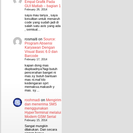
Empat Grafik Pada
GUI Matlab – bagian 1
February 26, 2014
saya mau tanya , saya
kesulitan untuk menaruh
code yang sudah jadi di
salah satu axis yang ada
, semisal…
rosmaiti
on
Source:
Program Absensi
Karyawan Dengan
Visual Basic 6.0 dan
Barcode
February 17, 2014
kapan dong mas
diuploadnya?lagi butuh
pencerahan banget ni
mas.sy butuh bantuan
mas ni.maf klo
kedengaran sprt
memaksa.makasih y
mas. sy…
roohmadi
on
Mengirim
dan menerima SMS
menggunakan
HyperTerminal melalui
Modem GSM Serial
February 15, 2014
Sangat mungkin
dilakukan. Dan secara