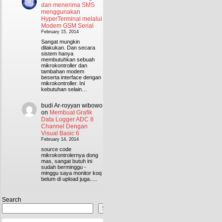
dan menerima SMS
menggunakan
HyperTerminal melalui
Modem GSM Serial
February 15, 2014
Sangat mungkin
dilakukan. Dan secara
sistem hanya
membutuhkan sebuah
mikrokontroller dan
tambahan modem
beserta interface dengan
mikrokontroller. Ini
kebutuhan selain…
budi Ar-royyan wibowo
on
Membuat Grafik
Data Logger ADC 8
Channel Dengan
Visual Basic 6
February 14, 2014
source code
mikrokontrolernya dong
mas, sangat butuh ini
sudah berminggu -
minggu saya monitor koq
belum di upload juga.....
Search
Search