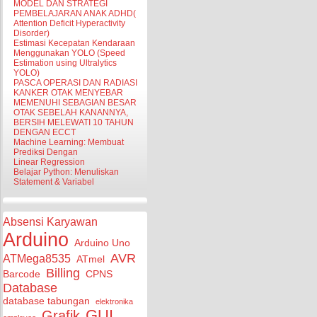
MODEL DAN STRATEGI
PEMBELAJARAN ANAK ADHD(
Attention Deficit Hyperactivity
Disorder)
Estimasi Kecepatan Kendaraan
Menggunakan YOLO (Speed
Estimation using Ultralytics
YOLO)
PASCA OPERASI DAN RADIASI
KANKER OTAK MENYEBAR
MEMENUHI SEBAGIAN BESAR
OTAK SEBELAH KANANNYA,
BERSIH MELEWATI 10 TAHUN
DENGAN ECCT
Machine Learning: Membuat
Prediksi Dengan
Linear Regression
Belajar Python: Menuliskan
Statement & Variabel
Absensi Karyawan
Arduino
Arduino Uno
AVR
ATMega8535
ATmel
Billing
Barcode
CPNS
Database
database tabungan
elektronika
GUI
Grafik