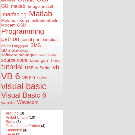
employee
GUI matlab
Image
install
Matlab
Interfacing
Melamar Kerja
mikrokontroller
Modem GSM
Programming
python
serial port
simulasi
SMS
Sistem Penggajian
SMS Gateway
software tabungan
sourcecode
source code
tabungan
Timer
tutorial
vb
USB to Serial
VB 6
VB 6.0
video
visual basic
Visual Basic 6
Wavecom
warsito
Arduino
(8)
Artikel Umum
(10)
Berita
(3)
Dokumentasi Produk
(4)
Elektronik
(4)
FPGA
(2)