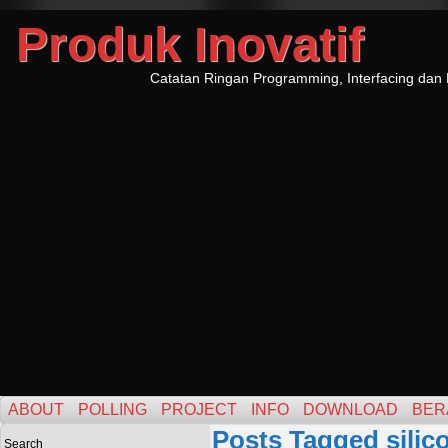
Produk Inovatif
Catatan Ringan Programming, Interfacing dan 
ABOUT
POLLING
PROJECT
INFO
DOWNLOAD
BER
Posts Tagged silic
Search