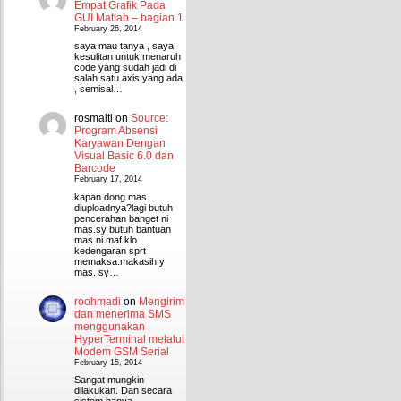
Empat Grafik Pada
GUI Matlab – bagian 1
February 26, 2014
saya mau tanya , saya
kesulitan untuk menaruh
code yang sudah jadi di
salah satu axis yang ada
, semisal…
rosmaiti
on
Source:
Program Absensi
Karyawan Dengan
Visual Basic 6.0 dan
Barcode
February 17, 2014
kapan dong mas
diuploadnya?lagi butuh
pencerahan banget ni
mas.sy butuh bantuan
mas ni.maf klo
kedengaran sprt
memaksa.makasih y
mas. sy…
roohmadi
on
Mengirim
dan menerima SMS
menggunakan
HyperTerminal melalui
Modem GSM Serial
February 15, 2014
Sangat mungkin
dilakukan. Dan secara