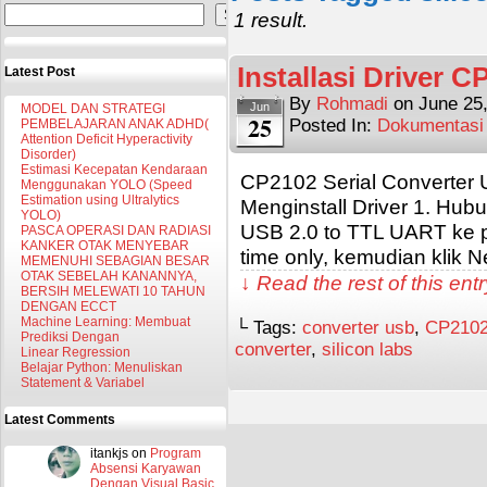
Search
1 result.
Installasi Driver 
Latest Post
By
Rohmadi
on
June 25
Jun
MODEL DAN STRATEGI
25
Posted In:
Dokumentasi
PEMBELAJARAN ANAK ADHD(
Attention Deficit Hyperactivity
Disorder)
Estimasi Kecepatan Kendaraan
CP2102 Serial Converter 
Menggunakan YOLO (Speed
Estimation using Ultralytics
Menginstall Driver 1. Hu
YOLO)
USB 2.0 to TTL UART ke po
PASCA OPERASI DAN RADIASI
KANKER OTAK MENYEBAR
time only, kemudian klik Ne
MEMENUHI SEBAGIAN BESAR
OTAK SEBELAH KANANNYA,
↓ Read the rest of this en
BERSIH MELEWATI 10 TAHUN
DENGAN ECCT
Machine Learning: Membuat
└ Tags:
converter usb
,
CP210
Prediksi Dengan
converter
,
silicon labs
Linear Regression
Belajar Python: Menuliskan
Statement & Variabel
Latest Comments
itankjs
on
Program
Absensi Karyawan
Dengan Visual Basic