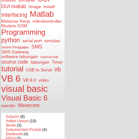
employee
GUI matlab
Image
install
Matlab
Interfacing
Melamar Kerja
mikrokontroller
Modem GSM
Programming
python
serial port
simulasi
SMS
Sistem Penggajian
SMS Gateway
software tabungan
sourcecode
source code
tabungan
Timer
tutorial
vb
USB to Serial
VB 6
VB 6.0
video
visual basic
Visual Basic 6
Wavecom
warsito
Arduino
(8)
Artikel Umum
(10)
Berita
(3)
Dokumentasi Produk
(4)
Elektronik
(4)
FPGA
(2)