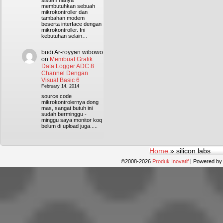
sistem hanya
membutuhkan sebuah
mikrokontroller dan
tambahan modem
beserta interface dengan
mikrokontroller. Ini
kebutuhan selain…
budi Ar-royyan wibowo
on
Membuat Grafik
Data Logger ADC 8
Channel Dengan
Visual Basic 6
February 14, 2014
source code
mikrokontrolernya dong
mas, sangat butuh ini
sudah berminggu -
minggu saya monitor koq
belum di upload juga.....
Home
»
silicon labs
©2008-2026
Produk Inovatif
|
Powered b