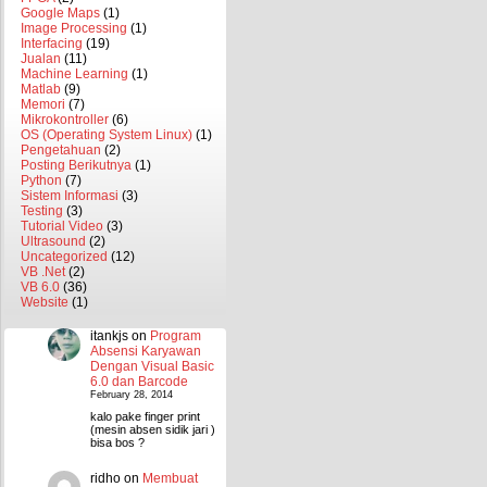
Google Maps
(1)
Image Processing
(1)
Interfacing
(19)
Jualan
(11)
Machine Learning
(1)
Matlab
(9)
Memori
(7)
Mikrokontroller
(6)
OS (Operating System Linux)
(1)
Pengetahuan
(2)
Posting Berikutnya
(1)
Python
(7)
Sistem Informasi
(3)
Testing
(3)
Tutorial Video
(3)
Ultrasound
(2)
Uncategorized
(12)
VB .Net
(2)
VB 6.0
(36)
Website
(1)
itankjs
on
Program
Absensi Karyawan
Dengan Visual Basic
6.0 dan Barcode
February 28, 2014
kalo pake finger print
(mesin absen sidik jari )
bisa bos ?
ridho
on
Membuat