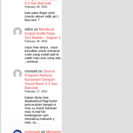
6.0 dan Barcode
February 28, 2014
kalo pake finger print
(mesin absen sidik jari )
bisa bos ?
ridho
on
Membuat
Empat Grafik Pada
GUI Matlab – bagian 1
February 26, 2014
saya mau tanya , saya
kesulitan untuk menaruh
code yang sudah jadi di
salah satu axis yang ada
, semisal…
rosmaiti
on
Source:
Program Absensi
Karyawan Dengan
Visual Basic 6.0 dan
Barcode
February 17, 2014
kapan dong mas
diuploadnya?lagi butuh
pencerahan banget ni
mas.sy butuh bantuan
mas ni.maf klo
kedengaran sprt
memaksa.makasih y
mas. sy…
roohmadi
on
Mengirim