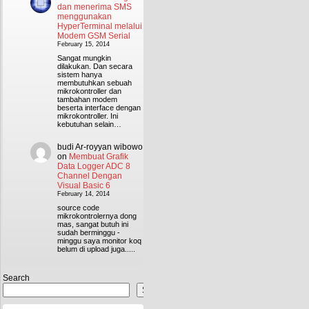
dan menerima SMS
menggunakan
HyperTerminal melalui
Modem GSM Serial
February 15, 2014
Sangat mungkin
dilakukan. Dan secara
sistem hanya
membutuhkan sebuah
mikrokontroller dan
tambahan modem
beserta interface dengan
mikrokontroller. Ini
kebutuhan selain…
budi Ar-royyan wibowo
on
Membuat Grafik
Data Logger ADC 8
Channel Dengan
Visual Basic 6
February 14, 2014
source code
mikrokontrolernya dong
mas, sangat butuh ini
sudah berminggu -
minggu saya monitor koq
belum di upload juga.....
Search
Search