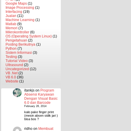
Google Maps
(1)
Image Processing
(1)
Interfacing
(19)
Jualan
(11)
Machine Learning
(1)
Matlab
(9)
Memori
(7)
Mikrokontroller
(6)
OS (Operating System Linux)
(1)
Pengetahuan
(2)
Posting Berikutnya
(1)
Python
(7)
Sistem Informasi
(3)
Testing
(3)
Tutorial Video
(3)
Ultrasound
(2)
Uncategorized
(12)
VB .Net
(2)
VB 6.0
(36)
Website
(1)
itankjs
on
Program
Absensi Karyawan
Dengan Visual Basic
6.0 dan Barcode
February 28, 2014
kalo pake finger print
(mesin absen sidik jari )
bisa bos ?
ridho
on
Membuat