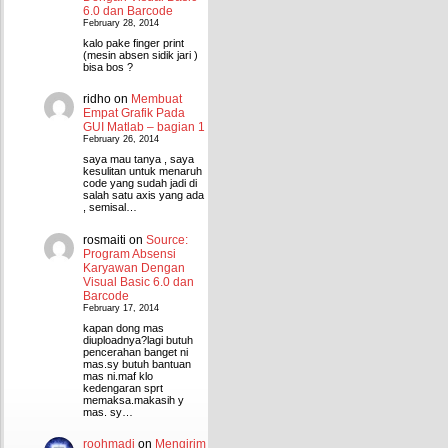
6.0 dan Barcode
February 28, 2014
kalo pake finger print
(mesin absen sidik jari )
bisa bos ?
ridho
on
Membuat
Empat Grafik Pada
GUI Matlab – bagian 1
February 26, 2014
saya mau tanya , saya
kesulitan untuk menaruh
code yang sudah jadi di
salah satu axis yang ada
, semisal…
rosmaiti
on
Source:
Program Absensi
Karyawan Dengan
Visual Basic 6.0 dan
Barcode
February 17, 2014
kapan dong mas
diuploadnya?lagi butuh
pencerahan banget ni
mas.sy butuh bantuan
mas ni.maf klo
kedengaran sprt
memaksa.makasih y
mas. sy…
roohmadi
on
Mengirim