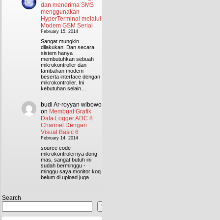
dan menerima SMS
menggunakan
HyperTerminal melalui
Modem GSM Serial
February 15, 2014
Sangat mungkin
dilakukan. Dan secara
sistem hanya
membutuhkan sebuah
mikrokontroller dan
tambahan modem
beserta interface dengan
mikrokontroller. Ini
kebutuhan selain…
budi Ar-royyan wibowo
on
Membuat Grafik
Data Logger ADC 8
Channel Dengan
Visual Basic 6
February 14, 2014
source code
mikrokontrolernya dong
mas, sangat butuh ini
sudah berminggu -
minggu saya monitor koq
belum di upload juga.....
Search
Search