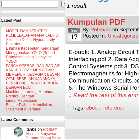
Search
1 result.
Kumpulan PDF
Latest Post
By
Rohmadi
on
Septemb
Sep
MODEL DAN STRATEGI
17
Posted In:
Uncategorize
PEMBELAJARAN ANAK ADHD(
Attention Deficit Hyperactivity
Disorder)
Estimasi Kecepatan Kendaraan
E-book: 1. Analog Circuit 
Menggunakan YOLO (Speed
Estimation using Ultralytics
Interfacing.pdf 2. Data Acq
YOLO)
Control Systems.pdf 3. DS
PASCA OPERASI DAN RADIASI
KANKER OTAK MENYEBAR
Electromagnetics for High
MEMENUHI SEBAGIAN BESAR
OTAK SEBELAH KANANNYA,
Communication Circuits
BERSIH MELEWATI 10 TAHUN
6. The Windows Serial Por
DENGAN ECCT
Machine Learning: Membuat
↓ Read the rest of this en
Prediksi Dengan
Linear Regression
Belajar Python: Menuliskan
└ Tags:
ebook
,
referensi
Statement & Variabel
Latest Comments
itankjs
on
Program
Absensi Karyawan
Dengan Visual Basic