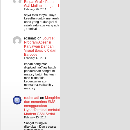
Empat Grafik Pada
GUI Matlab – bagian 1
February 26, 2014
saya mau tanya , saya
kesulitan untuk menaruh
code yang sudah jadi di
salah satu axis yang ada
, semisal…
rosmaiti
on
Source:
Program Absensi
Karyawan Dengan
Visual Basic 6.0 dan
Barcode
February 17, 2014
kapan dong mas
diuploadnya?lagi butuh
pencerahan banget ni
mas.sy butuh bantuan
mas ni.maf klo
kedengaran sprt
memaksa.makasih y
mas. sy…
roohmadi
on
Mengirim
dan menerima SMS
menggunakan
HyperTerminal melalui
Modem GSM Serial
February 15, 2014
Sangat mungkin
dilakukan. Dan secara