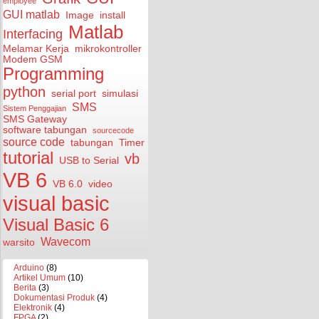
employee
GUI matlab
Image
install
Matlab
Interfacing
Melamar Kerja
mikrokontroller
Modem GSM
Programming
python
serial port
simulasi
SMS
Sistem Penggajian
SMS Gateway
software tabungan
sourcecode
source code
tabungan
Timer
tutorial
vb
USB to Serial
VB 6
VB 6.0
video
visual basic
Visual Basic 6
Wavecom
warsito
Arduino
(8)
Artikel Umum
(10)
Berita
(3)
Dokumentasi Produk
(4)
Elektronik
(4)
FPGA
(2)