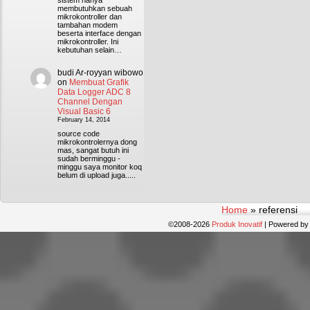
sistem hanya
membutuhkan sebuah
mikrokontroller dan
tambahan modem
beserta interface dengan
mikrokontroller. Ini
kebutuhan selain…
budi Ar-royyan wibowo
on
Membuat Grafik
Data Logger ADC 8
Channel Dengan
Visual Basic 6
February 14, 2014
source code
mikrokontrolernya dong
mas, sangat butuh ini
sudah berminggu -
minggu saya monitor koq
belum di upload juga.....
Home
»
referensi
©2008-2026
Produk Inovatif
|
Powered b