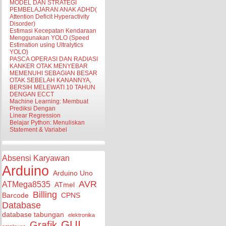
MODEL DAN STRATEGI
PEMBELAJARAN ANAK ADHD(
Attention Deficit Hyperactivity
Disorder)
Estimasi Kecepatan Kendaraan
Menggunakan YOLO (Speed
Estimation using Ultralytics
YOLO)
PASCA OPERASI DAN RADIASI
KANKER OTAK MENYEBAR
MEMENUHI SEBAGIAN BESAR
OTAK SEBELAH KANANNYA,
BERSIH MELEWATI 10 TAHUN
DENGAN ECCT
Machine Learning: Membuat
Prediksi Dengan
Linear Regression
Belajar Python: Menuliskan
Statement & Variabel
Absensi Karyawan
Arduino
Arduino Uno
AVR
ATMega8535
ATmel
Billing
Barcode
CPNS
Database
database tabungan
elektronika
GUI
Grafik