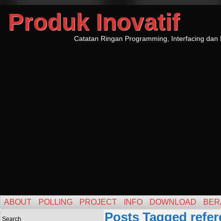
Produk Inovatif
Catatan Ringan Programming, Interfacing dan 
ABOUT
POLLING
PROJECT
INFO
DOWNLOAD
BER
Posts Tagged refer
Search