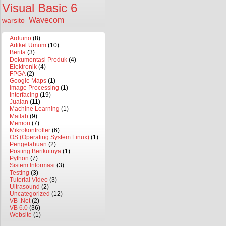
Visual Basic 6
Wavecom
warsito
Arduino
(8)
Artikel Umum
(10)
Berita
(3)
Dokumentasi Produk
(4)
Elektronik
(4)
FPGA
(2)
Google Maps
(1)
Image Processing
(1)
Interfacing
(19)
Jualan
(11)
Machine Learning
(1)
Matlab
(9)
Memori
(7)
Mikrokontroller
(6)
OS (Operating System Linux)
(1)
Pengetahuan
(2)
Posting Berikutnya
(1)
Python
(7)
Sistem Informasi
(3)
Testing
(3)
Tutorial Video
(3)
Ultrasound
(2)
Uncategorized
(12)
VB .Net
(2)
VB 6.0
(36)
Website
(1)