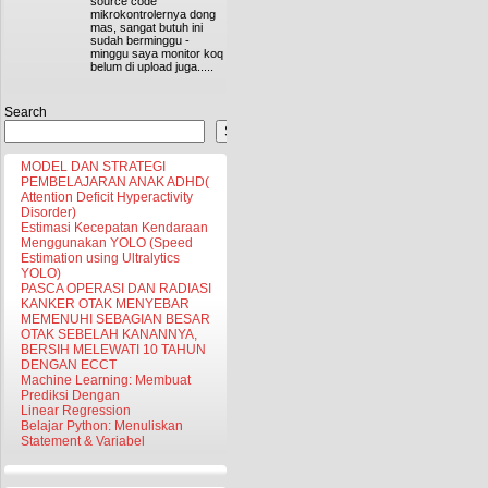
source code
mikrokontrolernya dong
mas, sangat butuh ini
sudah berminggu -
minggu saya monitor koq
belum di upload juga.....
Search
Search
MODEL DAN STRATEGI
PEMBELAJARAN ANAK ADHD(
Attention Deficit Hyperactivity
Disorder)
Estimasi Kecepatan Kendaraan
Menggunakan YOLO (Speed
Estimation using Ultralytics
YOLO)
PASCA OPERASI DAN RADIASI
KANKER OTAK MENYEBAR
MEMENUHI SEBAGIAN BESAR
OTAK SEBELAH KANANNYA,
BERSIH MELEWATI 10 TAHUN
DENGAN ECCT
Machine Learning: Membuat
Prediksi Dengan
Linear Regression
Belajar Python: Menuliskan
Statement & Variabel