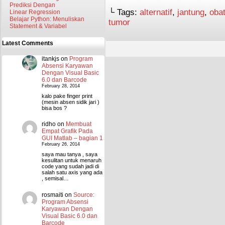
Prediksi Dengan
└ Tags:
alternatif
,
jantung
,
obat
Linear Regression
Belajar Python: Menuliskan
tumor
Statement & Variabel
Latest Comments
itankjs
on
Program
Absensi Karyawan
Dengan Visual Basic
6.0 dan Barcode
February 28, 2014
kalo pake finger print
(mesin absen sidik jari )
bisa bos ?
ridho
on
Membuat
Empat Grafik Pada
GUI Matlab – bagian 1
February 26, 2014
saya mau tanya , saya
kesulitan untuk menaruh
code yang sudah jadi di
salah satu axis yang ada
, semisal…
rosmaiti
on
Source:
Program Absensi
Karyawan Dengan
Visual Basic 6.0 dan
Barcode