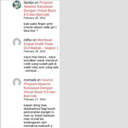
itankjs
on
Program
Absensi Karyawan
Dengan Visual Basic
6.0 dan Barcode
February 28, 2014
kalo pake finger print
(mesin absen sidik jari )
bisa bos ?
ridho
on
Membuat
Empat Grafik Pada
GUI Matlab – bagian 1
February 26, 2014
saya mau tanya , saya
kesulitan untuk menaruh
code yang sudah jadi di
salah satu axis yang ada
, semisal…
rosmaiti
on
Source:
Program Absensi
Karyawan Dengan
Visual Basic 6.0 dan
Barcode
February 17, 2014
kapan dong mas
diuploadnya?lagi butuh
pencerahan banget ni
mas.sy butuh bantuan
mas ni.maf klo
kedengaran sprt
memaksa.makasih y