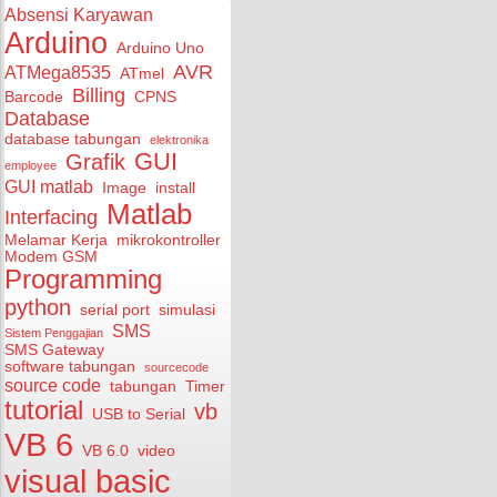
Absensi Karyawan
Arduino
Arduino Uno
AVR
ATMega8535
ATmel
Billing
Barcode
CPNS
Database
database tabungan
elektronika
GUI
Grafik
employee
GUI matlab
Image
install
Matlab
Interfacing
Melamar Kerja
mikrokontroller
Modem GSM
Programming
python
serial port
simulasi
SMS
Sistem Penggajian
SMS Gateway
software tabungan
sourcecode
source code
tabungan
Timer
tutorial
vb
USB to Serial
VB 6
VB 6.0
video
visual basic