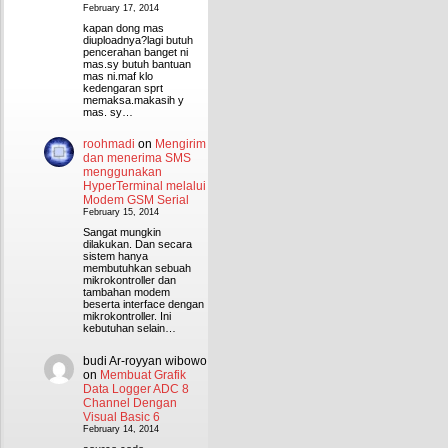
February 17, 2014
kapan dong mas
diuploadnya?lagi butuh
pencerahan banget ni
mas.sy butuh bantuan
mas ni.maf klo
kedengaran sprt
memaksa.makasih y
mas. sy…
roohmadi
on
Mengirim
dan menerima SMS
menggunakan
HyperTerminal melalui
Modem GSM Serial
February 15, 2014
Sangat mungkin
dilakukan. Dan secara
sistem hanya
membutuhkan sebuah
mikrokontroller dan
tambahan modem
beserta interface dengan
mikrokontroller. Ini
kebutuhan selain…
budi Ar-royyan wibowo
on
Membuat Grafik
Data Logger ADC 8
Channel Dengan
Visual Basic 6
February 14, 2014