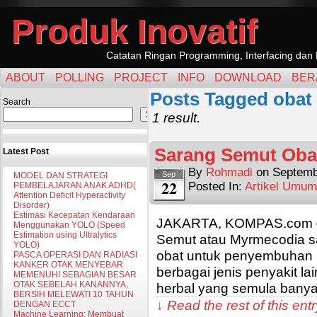
Produk Inovatif
Catatan Ringan Programming, Interfacing dan 
ABOUT
POLLING
PROJECT
INFO
DOWNLOAD
BER
Posts Tagged obat
Search
Search
1 result.
Sarang Semut Oba
Latest Post
By
Rohmadi
on
Septemb
Sep
MODEL DAN STRATEGI
22
Posted In:
Artikel Umum
PEMBELAJARAN ANAK ADHD(
Attention Deficit Hyperactivity
Disorder)
Estimasi Kecepatan Kendaraan
JAKARTA, KOMPAS.com –
Menggunakan YOLO (Speed
Estimation using Ultralytics
Semut atau Myrmecodia saa
YOLO)
obat untuk penyembuhan p
PASCA OPERASI DAN RADIASI
KANKER OTAK MENYEBAR
berbagai jenis penyakit la
MEMENUHI SEBAGIAN BESAR
OTAK SEBELAH KANANNYA,
herbal yang semula banya
BERSIH MELEWATI 10 TAHUN
↓ Read the rest of this en
DENGAN ECCT
Machine Learning: Membuat