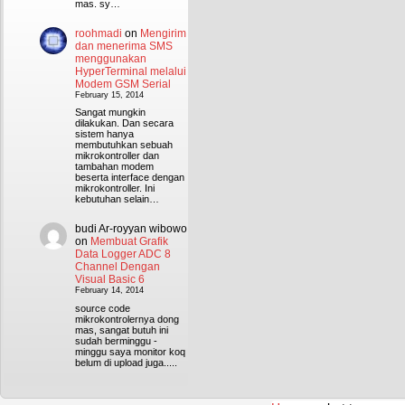
mas. sy…
roohmadi
on
Mengirim
dan menerima SMS
menggunakan
HyperTerminal melalui
Modem GSM Serial
February 15, 2014
Sangat mungkin
dilakukan. Dan secara
sistem hanya
membutuhkan sebuah
mikrokontroller dan
tambahan modem
beserta interface dengan
mikrokontroller. Ini
kebutuhan selain…
budi Ar-royyan wibowo
on
Membuat Grafik
Data Logger ADC 8
Channel Dengan
Visual Basic 6
February 14, 2014
source code
mikrokontrolernya dong
mas, sangat butuh ini
sudah berminggu -
minggu saya monitor koq
belum di upload juga.....