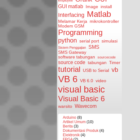
employee
GUI matlab
Image
install
Matlab
Interfacing
Melamar Kerja
mikrokontroller
Modem GSM
Programming
python
serial port
simulasi
SMS
Sistem Penggajian
SMS Gateway
software tabungan
sourcecode
source code
tabungan
Timer
tutorial
vb
USB to Serial
VB 6
VB 6.0
video
visual basic
Visual Basic 6
Wavecom
warsito
Arduino
(8)
Artikel Umum
(10)
Berita
(3)
Dokumentasi Produk
(4)
Elektronik
(4)
FPGA
(2)