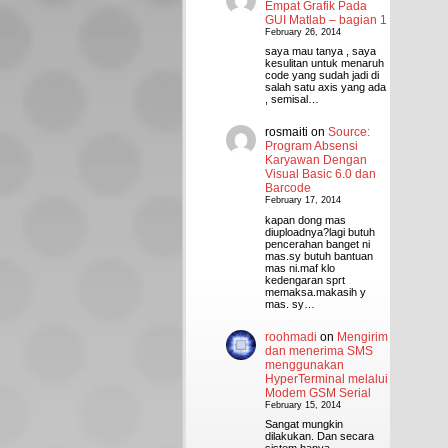
Empat Grafik Pada
GUI Matlab – bagian 1
February 26, 2014
saya mau tanya , saya
kesulitan untuk menaruh
code yang sudah jadi di
salah satu axis yang ada
, semisal…
rosmaiti
on
Source:
Program Absensi
Karyawan Dengan
Visual Basic 6.0 dan
Barcode
February 17, 2014
kapan dong mas
diuploadnya?lagi butuh
pencerahan banget ni
mas.sy butuh bantuan
mas ni.maf klo
kedengaran sprt
memaksa.makasih y
mas. sy…
roohmadi
on
Mengirim
dan menerima SMS
menggunakan
HyperTerminal melalui
Modem GSM Serial
February 15, 2014
Sangat mungkin
dilakukan. Dan secara