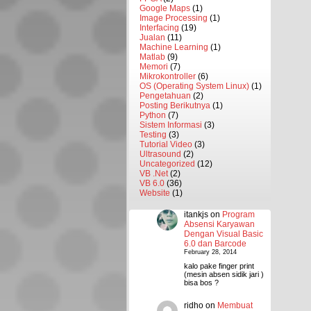
Google Maps
(1)
Image Processing
(1)
Interfacing
(19)
Jualan
(11)
Machine Learning
(1)
Matlab
(9)
Memori
(7)
Mikrokontroller
(6)
OS (Operating System Linux)
(1)
Pengetahuan
(2)
Posting Berikutnya
(1)
Python
(7)
Sistem Informasi
(3)
Testing
(3)
Tutorial Video
(3)
Ultrasound
(2)
Uncategorized
(12)
VB .Net
(2)
VB 6.0
(36)
Website
(1)
itankjs
on
Program
Absensi Karyawan
Dengan Visual Basic
6.0 dan Barcode
February 28, 2014
kalo pake finger print
(mesin absen sidik jari )
bisa bos ?
ridho
on
Membuat