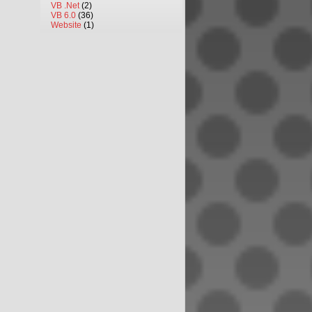
VB .Net
(2)
VB 6.0
(36)
Website
(1)