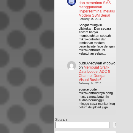
dan menerima SMS
menggunakan
HyperTerminal melalui
Modem GSM Serial
February 15, 2014
Sangat mungkin
dilakukan. Dan secara
sistem hanya
membutuhkan sebuah
mikrokontroller dan
tambahan modem
beserta interface dengan
mikrokontroller. Ini
kebutuhan selain…
budi Ar-royyan wibowo
on
Membuat Grafik
Data Logger ADC 8
Channel Dengan
Visual Basic 6
February 14, 2014
source code
mikrokontrolernya dong
mas, sangat butuh ini
sudah berminggu -
minggu saya monitor koq
belum di upload juga.....
Search
Search