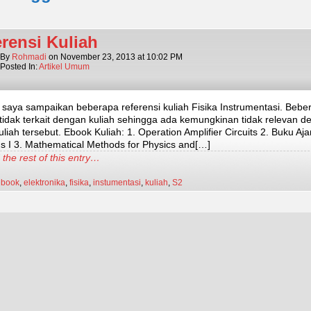
rensi Kuliah
By
Rohmadi
on
November 23, 2013
at
10:02 PM
Posted In:
Artikel Umum
t saya sampaikan beberapa referensi kuliah Fisika Instrumentasi. Bebe
 tidak terkait dengan kuliah sehingga ada kemungkinan tidak relevan 
liah tersebut. Ebook Kuliah: 1. Operation Amplifier Circuits 2. Buku Aja
us I 3. Mathematical Methods for Physics and[…]
the rest of this entry…
ebook
,
elektronika
,
fisika
,
instumentasi
,
kuliah
,
S2