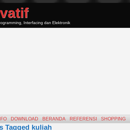
vatif
ogramming, Interfacing dan Elektronik
NFO
DOWNLOAD
BERANDA
REFERENSI
SHOPPING
s Tagged kuliah