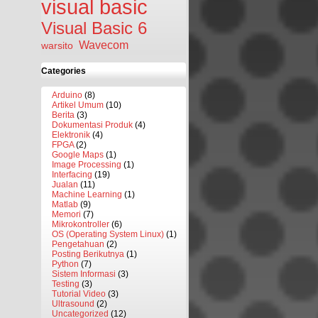
visual basic
Visual Basic 6
Wavecom
warsito
Categories
Arduino
(8)
Artikel Umum
(10)
Berita
(3)
Dokumentasi Produk
(4)
Elektronik
(4)
FPGA
(2)
Google Maps
(1)
Image Processing
(1)
Interfacing
(19)
Jualan
(11)
Machine Learning
(1)
Matlab
(9)
Memori
(7)
Mikrokontroller
(6)
OS (Operating System Linux)
(1)
Pengetahuan
(2)
Posting Berikutnya
(1)
Python
(7)
Sistem Informasi
(3)
Testing
(3)
Tutorial Video
(3)
Ultrasound
(2)
Uncategorized
(12)