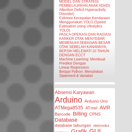
MODEL DAN STRATEGI
PEMBELAJARAN ANAK ADHD(
Attention Deficit Hyperactivity
Disorder)
Estimasi Kecepatan Kendaraan
Menggunakan YOLO (Speed
Estimation using Ultralytics
YOLO)
PASCA OPERASI DAN RADIASI
KANKER OTAK MENYEBAR
MEMENUHI SEBAGIAN BESAR
OTAK SEBELAH KANANNYA,
BERSIH MELEWATI 10 TAHUN
DENGAN ECCT
Machine Learning: Membuat
Prediksi Dengan
Linear Regression
Belajar Python: Menuliskan
Statement & Variabel
Absensi Karyawan
Arduino
Arduino Uno
AVR
ATMega8535
ATmel
Billing
Barcode
CPNS
Database
database tabungan
elektronika
GUI
Grafik