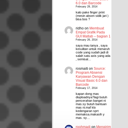
6.0 dan Barcode
February 28, 2014
kalo pake finger print
(mesin absen sidik jari )
bisa bos ?
ridho
on
Membuat
Empat Grafik Pada
GUI Matlab – bagian 1
February 26, 2014
saya mau tanya , saya
kesulitan untuk menaruh
code yang sudah jadi di
salah satu axis yang ada
, semisal…
rosmaiti
on
Source:
Program Absensi
Karyawan Dengan
Visual Basic 6.0 dan
Barcode
February 17, 2014
kapan dong mas
diuploadnya?lagi butuh
pencerahan banget ni
mas.sy butuh bantuan
mas ni.maf klo
kedengaran sprt
memaksa.makasih y
mas. sy…
roohmadi
on
Mengirim