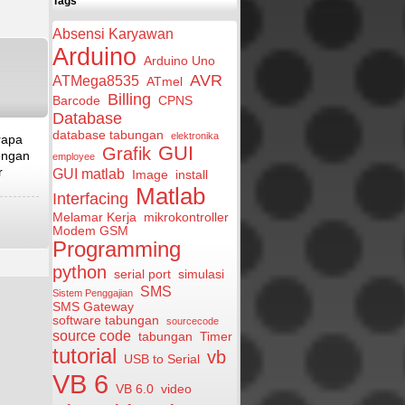
Tags
Absensi Karyawan
Arduino
Arduino Uno
AVR
ATMega8535
ATmel
Billing
Barcode
CPNS
Database
database tabungan
elektronika
rapa
GUI
Grafik
dengan
employee
r
GUI matlab
Image
install
Matlab
Interfacing
Melamar Kerja
mikrokontroller
Modem GSM
Programming
python
serial port
simulasi
SMS
Sistem Penggajian
SMS Gateway
software tabungan
sourcecode
source code
tabungan
Timer
tutorial
vb
USB to Serial
VB 6
VB 6.0
video