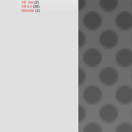
VB .Net
(2)
VB 6.0
(36)
Website
(1)