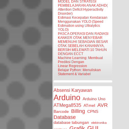
MODEL DAN STRATEGI
PEMBELAJARAN ANAK ADHD(
Attention Deficit Hyperactivity
Disorder)
Estimasi Kecepatan Kendaraan
Menggunakan YOLO (Speed
Estimation using Ultralytics
YOLO)
PASCA OPERASI DAN RADIASI
KANKER OTAK MENYEBAR
MEMENUHI SEBAGIAN BESAR
OTAK SEBELAH KANANNYA,
BERSIH MELEWATI 10 TAHUN
DENGAN ECCT
Machine Learning: Membuat
Prediksi Dengan
Linear Regression
Belajar Python: Menuliskan
Statement & Variabel
Absensi Karyawan
Arduino
Arduino Uno
AVR
ATMega8535
ATmel
Billing
Barcode
CPNS
Database
database tabungan
elektronika
GUI
Grafik