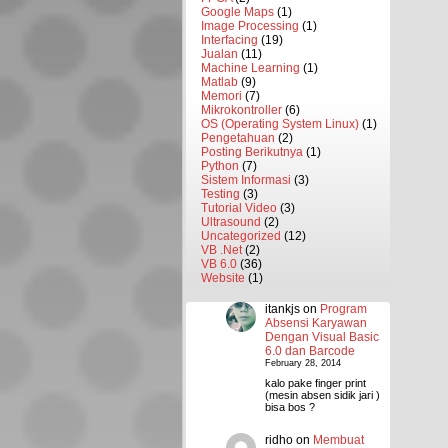
Google Maps
(1)
Image Processing
(1)
Interfacing
(19)
Jualan
(11)
Machine Learning
(1)
Matlab
(9)
Memori
(7)
Mikrokontroller
(6)
OS (Operating System Linux)
(1)
Pengetahuan
(2)
Posting Berikutnya
(1)
Python
(7)
Sistem Informasi
(3)
Testing
(3)
Tutorial Video
(3)
Ultrasound
(2)
Uncategorized
(12)
VB .Net
(2)
VB 6.0
(36)
Website
(1)
itankjs
on
Program
Absensi Karyawan
Dengan Visual Basic
6.0 dan Barcode
February 28, 2014
kalo pake finger print
(mesin absen sidik jari )
bisa bos ?
ridho
on
Membuat