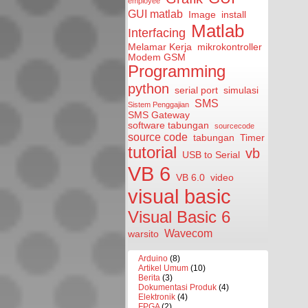
employee
GUI matlab
Image
install
Matlab
Interfacing
Melamar Kerja
mikrokontroller
Modem GSM
Programming
python
serial port
simulasi
SMS
Sistem Penggajian
SMS Gateway
software tabungan
sourcecode
source code
tabungan
Timer
tutorial
vb
USB to Serial
VB 6
VB 6.0
video
visual basic
Visual Basic 6
Wavecom
warsito
Arduino
(8)
Artikel Umum
(10)
Berita
(3)
Dokumentasi Produk
(4)
Elektronik
(4)
FPGA
(2)