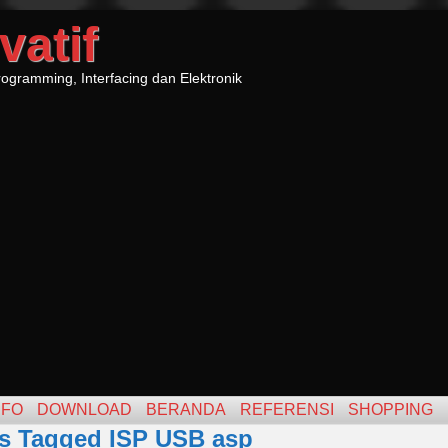
vatif
ogramming, Interfacing dan Elektronik
NFO
DOWNLOAD
BERANDA
REFERENSI
SHOPPING
s Tagged ISP USB asp