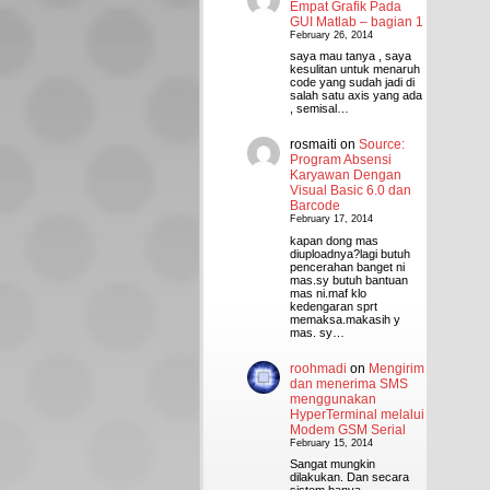
Empat Grafik Pada
GUI Matlab – bagian 1
February 26, 2014
saya mau tanya , saya
kesulitan untuk menaruh
code yang sudah jadi di
salah satu axis yang ada
, semisal…
rosmaiti
on
Source:
Program Absensi
Karyawan Dengan
Visual Basic 6.0 dan
Barcode
February 17, 2014
kapan dong mas
diuploadnya?lagi butuh
pencerahan banget ni
mas.sy butuh bantuan
mas ni.maf klo
kedengaran sprt
memaksa.makasih y
mas. sy…
roohmadi
on
Mengirim
dan menerima SMS
menggunakan
HyperTerminal melalui
Modem GSM Serial
February 15, 2014
Sangat mungkin
dilakukan. Dan secara