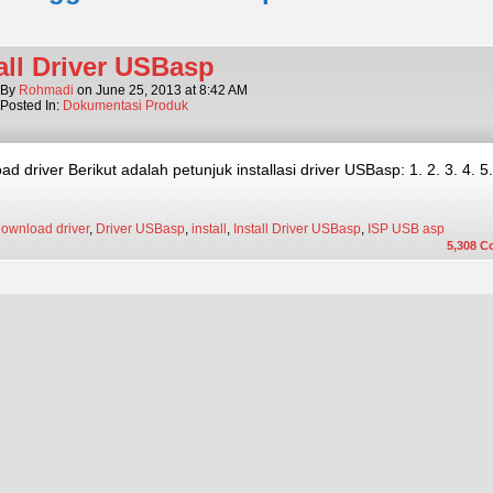
all Driver USBasp
By
Rohmadi
on
June 25, 2013
at
8:42 AM
Posted In:
Dokumentasi Produk
d driver Berikut adalah petunjuk installasi driver USBasp: 1. 2. 3. 4. 5.
ownload driver
,
Driver USBasp
,
install
,
Install Driver USBasp
,
ISP USB asp
5,308
C