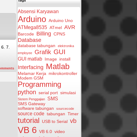
Tags
Absensi Karyawan
Arduino
Arduino Uno
AVR
ATMega8535
ATmel
Billing
Barcode
CPNS
Database
database tabungan
elektronika
 6. 7.
GUI
Grafik
employee
GUI matlab
Image
install
Matlab
Interfacing
omments
Melamar Kerja
mikrokontroller
Modem GSM
Programming
python
serial port
simulasi
SMS
Sistem Penggajian
SMS Gateway
software tabungan
sourcecode
source code
tabungan
Timer
tutorial
vb
USB to Serial
VB 6
VB 6.0
video