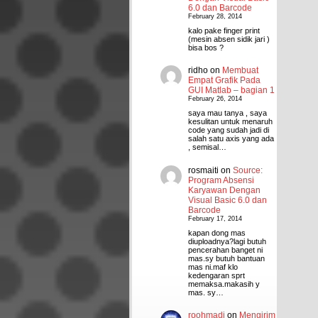
6.0 dan Barcode
February 28, 2014
kalo pake finger print
(mesin absen sidik jari )
bisa bos ?
ridho
on
Membuat
Empat Grafik Pada
GUI Matlab – bagian 1
February 26, 2014
saya mau tanya , saya
kesulitan untuk menaruh
code yang sudah jadi di
salah satu axis yang ada
, semisal…
rosmaiti
on
Source:
Program Absensi
Karyawan Dengan
Visual Basic 6.0 dan
Barcode
February 17, 2014
kapan dong mas
diuploadnya?lagi butuh
pencerahan banget ni
mas.sy butuh bantuan
mas ni.maf klo
kedengaran sprt
memaksa.makasih y
mas. sy…
roohmadi
on
Mengirim