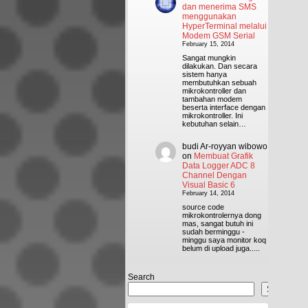
dan menerima SMS
menggunakan
HyperTerminal melalui
Modem GSM Serial
February 15, 2014
Sangat mungkin
dilakukan. Dan secara
sistem hanya
membutuhkan sebuah
mikrokontroller dan
tambahan modem
beserta interface dengan
mikrokontroller. Ini
kebutuhan selain…
budi Ar-royyan wibowo
on
Membuat Grafik
Data Logger ADC 8
Channel Dengan
Visual Basic 6
February 14, 2014
source code
mikrokontrolernya dong
mas, sangat butuh ini
sudah berminggu -
minggu saya monitor koq
belum di upload juga.....
Search
Search