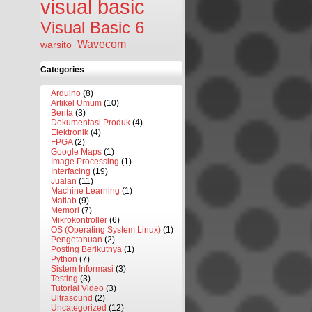
visual basic
Visual Basic 6
Wavecom
warsito
Categories
Arduino
(8)
Artikel Umum
(10)
Berita
(3)
Dokumentasi Produk
(4)
Elektronik
(4)
FPGA
(2)
Google Maps
(1)
Image Processing
(1)
Interfacing
(19)
Jualan
(11)
Machine Learning
(1)
Matlab
(9)
Memori
(7)
Mikrokontroller
(6)
OS (Operating System Linux)
(1)
Pengetahuan
(2)
Posting Berikutnya
(1)
Python
(7)
Sistem Informasi
(3)
Testing
(3)
Tutorial Video
(3)
Ultrasound
(2)
Uncategorized
(12)