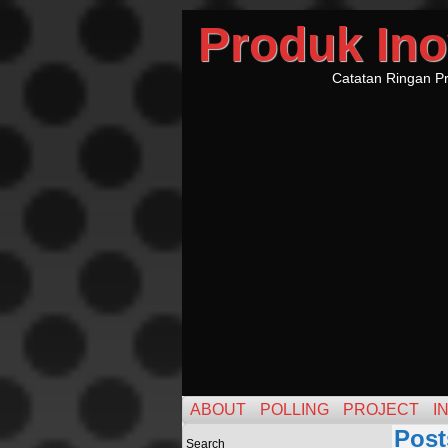
Produk Ino
Catatan Ringan Pr
ABOUT
POLLING
PROJECT
I
Post
Search