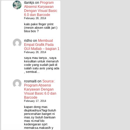
itankjs
on
Program
Absensi Karyawan
Dengan Visual Basic
6.0 dan Barcode
February 28, 2014
kalo pake finger print
(mesin absen sidik jari )
bisa bos ?
ridho
on
Membuat
Empat Grafik Pada
GUI Matlab – bagian 1
February 26, 2014
saya mau tanya , saya
kesulitan untuk menaruh
code yang sudah jadi di
salah satu axis yang ada
, semisal…
rosmaiti
on
Source:
Program Absensi
Karyawan Dengan
Visual Basic 6.0 dan
Barcode
February 17, 2014
kapan dong mas
diuploadnya?lagi butuh
pencerahan banget ni
mas.sy butuh bantuan
mas ni.maf klo
kedengaran sprt
memaksa.makasih y