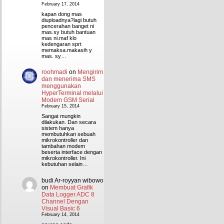
February 17, 2014
kapan dong mas
diuploadnya?lagi butuh
pencerahan banget ni
mas.sy butuh bantuan
mas ni.maf klo
kedengaran sprt
memaksa.makasih y
mas. sy…
roohmadi
on
Mengirim
dan menerima SMS
menggunakan
HyperTerminal melalui
Modem GSM Serial
February 15, 2014
Sangat mungkin
dilakukan. Dan secara
sistem hanya
membutuhkan sebuah
mikrokontroller dan
tambahan modem
beserta interface dengan
mikrokontroller. Ini
kebutuhan selain…
budi Ar-royyan wibowo
on
Membuat Grafik
Data Logger ADC 8
Channel Dengan
Visual Basic 6
February 14, 2014