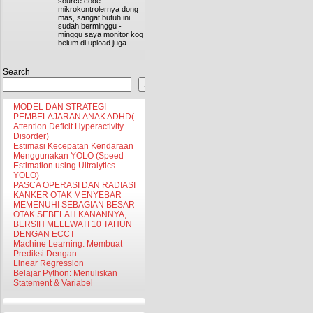
source code
mikrokontrolernya dong
mas, sangat butuh ini
sudah berminggu -
minggu saya monitor koq
belum di upload juga.....
Search
Search
MODEL DAN STRATEGI
PEMBELAJARAN ANAK ADHD(
Attention Deficit Hyperactivity
Disorder)
Estimasi Kecepatan Kendaraan
Menggunakan YOLO (Speed
Estimation using Ultralytics
YOLO)
PASCA OPERASI DAN RADIASI
KANKER OTAK MENYEBAR
MEMENUHI SEBAGIAN BESAR
OTAK SEBELAH KANANNYA,
BERSIH MELEWATI 10 TAHUN
DENGAN ECCT
Machine Learning: Membuat
Prediksi Dengan
Linear Regression
Belajar Python: Menuliskan
Statement & Variabel