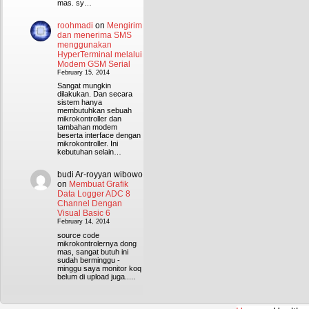
mas. sy…
roohmadi
on
Mengirim
dan menerima SMS
menggunakan
HyperTerminal melalui
Modem GSM Serial
February 15, 2014
Sangat mungkin
dilakukan. Dan secara
sistem hanya
membutuhkan sebuah
mikrokontroller dan
tambahan modem
beserta interface dengan
mikrokontroller. Ini
kebutuhan selain…
budi Ar-royyan wibowo
on
Membuat Grafik
Data Logger ADC 8
Channel Dengan
Visual Basic 6
February 14, 2014
source code
mikrokontrolernya dong
mas, sangat butuh ini
sudah berminggu -
minggu saya monitor koq
belum di upload juga.....