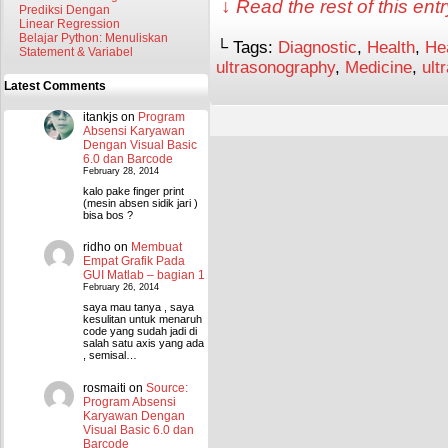
↓ Read the rest of this en
Prediksi Dengan
Linear Regression
Belajar Python: Menuliskan
└ Tags:
Diagnostic
,
Health
,
He
Statement & Variabel
ultrasonography
,
Medicine
,
ult
Latest Comments
itankjs
on
Program
Absensi Karyawan
Dengan Visual Basic
6.0 dan Barcode
February 28, 2014
kalo pake finger print
(mesin absen sidik jari )
bisa bos ?
ridho
on
Membuat
Empat Grafik Pada
GUI Matlab – bagian 1
February 26, 2014
saya mau tanya , saya
kesulitan untuk menaruh
code yang sudah jadi di
salah satu axis yang ada
, semisal…
rosmaiti
on
Source:
Program Absensi
Karyawan Dengan
Visual Basic 6.0 dan
Barcode