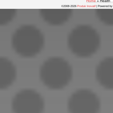
Home
»
Health
©2008-2026
Produk Inovatif
|
Powered b