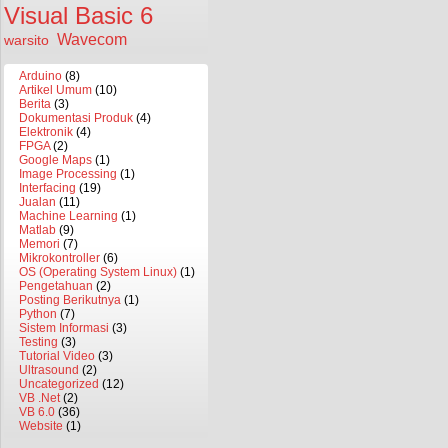
Visual Basic 6
Wavecom
warsito
Arduino
(8)
Artikel Umum
(10)
Berita
(3)
Dokumentasi Produk
(4)
Elektronik
(4)
FPGA
(2)
Google Maps
(1)
Image Processing
(1)
Interfacing
(19)
Jualan
(11)
Machine Learning
(1)
Matlab
(9)
Memori
(7)
Mikrokontroller
(6)
OS (Operating System Linux)
(1)
Pengetahuan
(2)
Posting Berikutnya
(1)
Python
(7)
Sistem Informasi
(3)
Testing
(3)
Tutorial Video
(3)
Ultrasound
(2)
Uncategorized
(12)
VB .Net
(2)
VB 6.0
(36)
Website
(1)