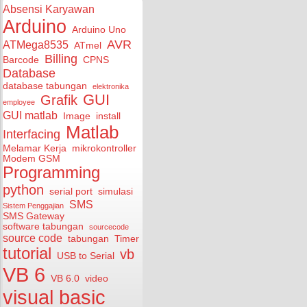
Absensi Karyawan
Arduino
Arduino Uno
AVR
ATMega8535
ATmel
Billing
Barcode
CPNS
Database
database tabungan
elektronika
GUI
Grafik
employee
GUI matlab
Image
install
Matlab
Interfacing
Melamar Kerja
mikrokontroller
Modem GSM
Programming
python
serial port
simulasi
SMS
Sistem Penggajian
SMS Gateway
software tabungan
sourcecode
source code
tabungan
Timer
tutorial
vb
USB to Serial
VB 6
VB 6.0
video
visual basic