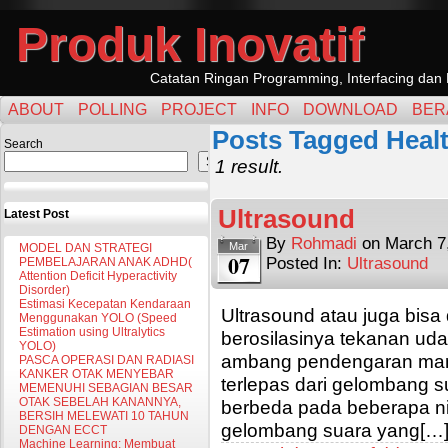
Produk Inovatif
Catatan Ringan Programming, Interfacing dan 
ABOUT
POLLING
PROJECT
INFO
DOWNLOAD
BER
Posts Tagged Heal
Search
Search
1 result.
Ultrasound
Latest Post
By
Rohmadi
on
March 7
Mar
MODEL DAN STRATEGI
07
Posted In:
Ultrasound
PEMBELAJARAN ANAK ADHD(
Attention Deficit Hyperactivity
Disorder)
Estimasi Kecepatan Kendaraan
Ultrasound atau juga bisa 
Menggunakan YOLO (Speed
Estimation using Ultralytics
berosilasinya tekanan uda
YOLO)
ambang pendengaran manu
PASCA OPERASI DAN RADIASI
KANKER OTAK MENYEBAR
terlepas dari gelombang
MEMENUHI SEBAGIAN BESAR
OTAK SEBELAH KANANNYA,
berbeda pada beberapa nil
BERSIH MELEWATI 10 TAHUN
gelombang suara yang[…
DENGAN ECCT
Machine Learning: Membuat