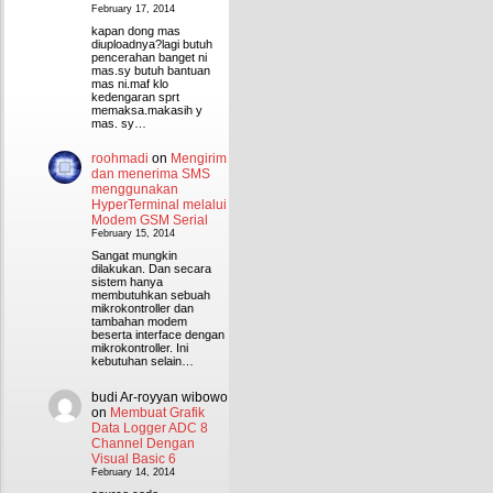
February 17, 2014
kapan dong mas
diuploadnya?lagi butuh
pencerahan banget ni
mas.sy butuh bantuan
mas ni.maf klo
kedengaran sprt
memaksa.makasih y
mas. sy…
roohmadi
on
Mengirim
dan menerima SMS
menggunakan
HyperTerminal melalui
Modem GSM Serial
February 15, 2014
Sangat mungkin
dilakukan. Dan secara
sistem hanya
membutuhkan sebuah
mikrokontroller dan
tambahan modem
beserta interface dengan
mikrokontroller. Ini
kebutuhan selain…
budi Ar-royyan wibowo
on
Membuat Grafik
Data Logger ADC 8
Channel Dengan
Visual Basic 6
February 14, 2014