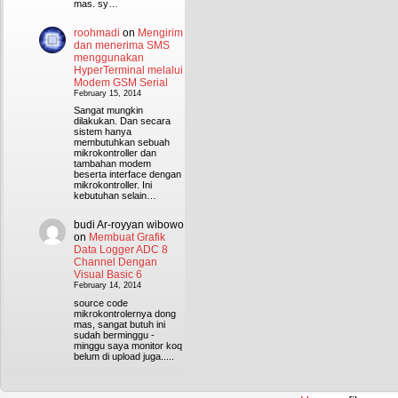
mas. sy…
roohmadi
on
Mengirim
dan menerima SMS
menggunakan
HyperTerminal melalui
Modem GSM Serial
February 15, 2014
Sangat mungkin
dilakukan. Dan secara
sistem hanya
membutuhkan sebuah
mikrokontroller dan
tambahan modem
beserta interface dengan
mikrokontroller. Ini
kebutuhan selain…
budi Ar-royyan wibowo
on
Membuat Grafik
Data Logger ADC 8
Channel Dengan
Visual Basic 6
February 14, 2014
source code
mikrokontrolernya dong
mas, sangat butuh ini
sudah berminggu -
minggu saya monitor koq
belum di upload juga.....