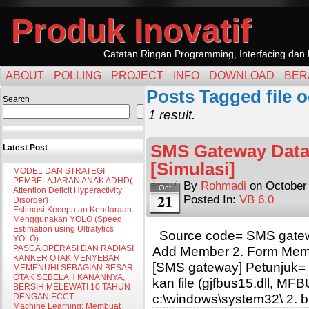
Produk Inovatif
Catatan Ringan Programming, Interfacing dan 
ABOUT
POLLING
PROJECT
INFO
DOWNLOAD
BER
Posts Tagged file 
Search
Search
1 result.
SMS Gateway Datab
Latest Post
[Simulasi]
MODEL DAN STRATEGI
PEMBELAJARAN ANAK ADHD(
By
Rohmadi
on
October
Oct
Attention Deficit Hyperactivity
21
Posted In:
VB 6.0
Disorder)
Estimasi Kecepatan Kendaraan
Menggunakan YOLO (Speed
Estimation using Ultralytics
Source code= SMS gateway
YOLO)
PASCA OPERASI DAN RADIASI
Add Member 2. Form Memb
KANKER OTAK MENYEBAR
[SMS gateway] Petunjuk= un
MEMENUHI SEBAGIAN BESAR
OTAK SEBELAH KANANNYA,
kan file (gjfbus15.dll, 
BERSIH MELEWATI 10 TAHUN
c:\windows\system32\ 2. b
DENGAN ECCT
Machine Learning: Membuat