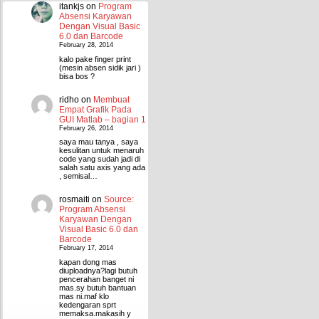
itankjs
on
Program
Absensi Karyawan
Dengan Visual Basic
6.0 dan Barcode
February 28, 2014
kalo pake finger print
(mesin absen sidik jari )
bisa bos ?
ridho
on
Membuat
Empat Grafik Pada
GUI Matlab – bagian 1
February 26, 2014
saya mau tanya , saya
kesulitan untuk menaruh
code yang sudah jadi di
salah satu axis yang ada
, semisal…
rosmaiti
on
Source:
Program Absensi
Karyawan Dengan
Visual Basic 6.0 dan
Barcode
February 17, 2014
kapan dong mas
diuploadnya?lagi butuh
pencerahan banget ni
mas.sy butuh bantuan
mas ni.maf klo
kedengaran sprt
memaksa.makasih y