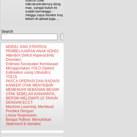
source code
mikrokontrolernya dong
mas, sangat butuh ini
sudah berminggu -
minggu saya monitor koq
belum di upload juga.....
Search
Search
MODEL DAN STRATEGI
PEMBELAJARAN ANAK ADHD(
Attention Deficit Hyperactivity
Disorder)
Estimasi Kecepatan Kendaraan
Menggunakan YOLO (Speed
Estimation using Ultralytics
YOLO)
PASCA OPERASI DAN RADIASI
KANKER OTAK MENYEBAR
MEMENUHI SEBAGIAN BESAR
OTAK SEBELAH KANANNYA,
BERSIH MELEWATI 10 TAHUN
DENGAN ECCT
Machine Learning: Membuat
Prediksi Dengan
Linear Regression
Belajar Python: Menuliskan
Statement & Variabel