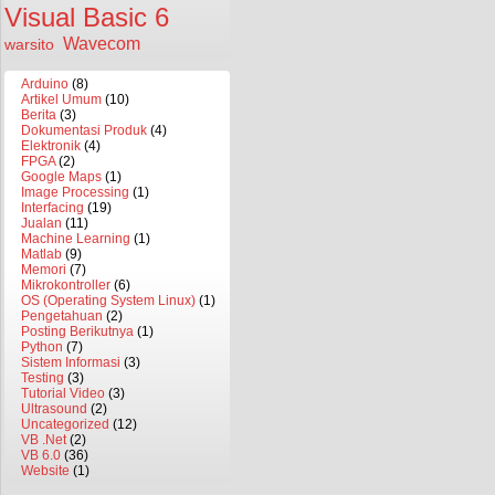
Visual Basic 6
Wavecom
warsito
Arduino
(8)
Artikel Umum
(10)
Berita
(3)
Dokumentasi Produk
(4)
Elektronik
(4)
FPGA
(2)
Google Maps
(1)
Image Processing
(1)
Interfacing
(19)
Jualan
(11)
Machine Learning
(1)
Matlab
(9)
Memori
(7)
Mikrokontroller
(6)
OS (Operating System Linux)
(1)
Pengetahuan
(2)
Posting Berikutnya
(1)
Python
(7)
Sistem Informasi
(3)
Testing
(3)
Tutorial Video
(3)
Ultrasound
(2)
Uncategorized
(12)
VB .Net
(2)
VB 6.0
(36)
Website
(1)