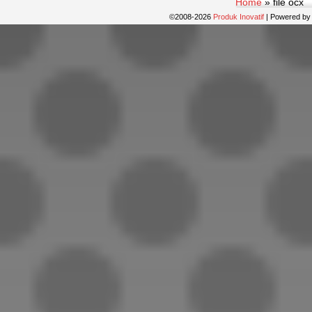
Home
»
file ocx
©2008-2026
Produk Inovatif
|
Powered b