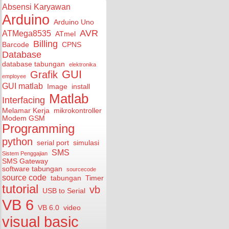
Absensi Karyawan
Arduino
Arduino Uno
AVR
ATMega8535
ATmel
Billing
Barcode
CPNS
Database
database tabungan
elektronika
GUI
Grafik
employee
GUI matlab
Image
install
Matlab
Interfacing
Melamar Kerja
mikrokontroller
Modem GSM
Programming
python
serial port
simulasi
SMS
Sistem Penggajian
SMS Gateway
software tabungan
sourcecode
source code
tabungan
Timer
tutorial
vb
USB to Serial
VB 6
VB 6.0
video
visual basic