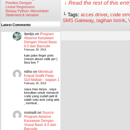
↓ Read the rest of this en
Prediksi Dengan
Linear Regression
Belajar Python: Menuliskan
└ Tags:
acces driver
,
code sm
Statement & Variabel
SMS Gateway
,
tagihan listrik
,
Latest Comments
itankjs
on
Program
Absensi Karyawan
Dengan Visual Basic
6.0 dan Barcode
February 28, 2014
kalo pake finger print
(mesin absen sidik jari )
bisa bos ?
ridho
on
Membuat
Empat Grafik Pada
GUI Matlab – bagian 1
February 26, 2014
saya mau tanya , saya
kesulitan untuk menaruh
code yang sudah jadi di
salah satu axis yang ada
, semisal…
rosmaiti
on
Source:
Program Absensi
Karyawan Dengan
Visual Basic 6.0 dan
Barcode