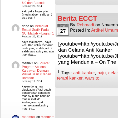
6.0 dan Barcode
February 28, 2014
kalo pake finger print
(mesin absen sidik jari )
Berita ECCT
bisa bos ?
By
Rohmadi
on
Novembe
Nov
ridho
on
Membuat
27
Posted In:
Artikel Umum
Empat Grafik Pada
GUI Matlab – bagian 1
February 26, 2014
saya mau tanya , saya
[youtube=http://youtu.be/
kesulitan untuk menaruh
code yang sudah jadi di
dan Celana Anti Kanker
salah satu axis yang ada
[youtube=http://youtu.be/
, semisal…
yang Mendunia – On The 
rosmaiti
on
Source:
Program Absensi
Karyawan Dengan
└ Tags:
anti kanker
,
baju
,
cela
Visual Basic 6.0 dan
terapi kanker
,
warsito
Barcode
February 17, 2014
kapan dong mas
diuploadnya?lagi butuh
pencerahan banget ni
mas.sy butuh bantuan
mas ni.maf klo
kedengaran sprt
memaksa.makasih y
mas. sy…
roohmadi
on
Mengirim