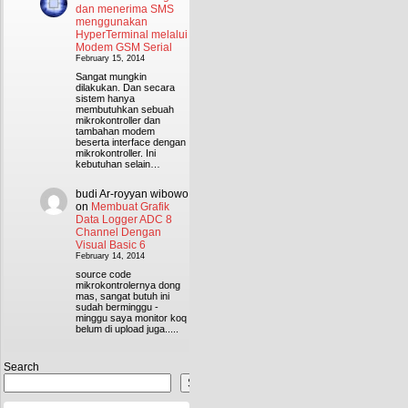
dan menerima SMS
menggunakan
HyperTerminal melalui
Modem GSM Serial
February 15, 2014
Sangat mungkin
dilakukan. Dan secara
sistem hanya
membutuhkan sebuah
mikrokontroller dan
tambahan modem
beserta interface dengan
mikrokontroller. Ini
kebutuhan selain…
budi Ar-royyan wibowo
on
Membuat Grafik
Data Logger ADC 8
Channel Dengan
Visual Basic 6
February 14, 2014
source code
mikrokontrolernya dong
mas, sangat butuh ini
sudah berminggu -
minggu saya monitor koq
belum di upload juga.....
Search
Search