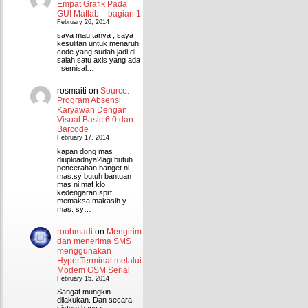
Empat Grafik Pada
GUI Matlab – bagian 1
February 26, 2014
saya mau tanya , saya
kesulitan untuk menaruh
code yang sudah jadi di
salah satu axis yang ada
, semisal…
rosmaiti
on
Source:
Program Absensi
Karyawan Dengan
Visual Basic 6.0 dan
Barcode
February 17, 2014
kapan dong mas
diuploadnya?lagi butuh
pencerahan banget ni
mas.sy butuh bantuan
mas ni.maf klo
kedengaran sprt
memaksa.makasih y
mas. sy…
roohmadi
on
Mengirim
dan menerima SMS
menggunakan
HyperTerminal melalui
Modem GSM Serial
February 15, 2014
Sangat mungkin
dilakukan. Dan secara