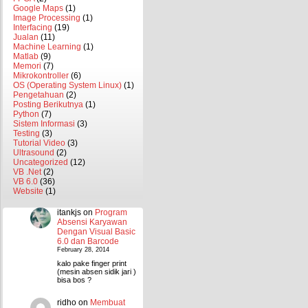
Google Maps
(1)
Image Processing
(1)
Interfacing
(19)
Jualan
(11)
Machine Learning
(1)
Matlab
(9)
Memori
(7)
Mikrokontroller
(6)
OS (Operating System Linux)
(1)
Pengetahuan
(2)
Posting Berikutnya
(1)
Python
(7)
Sistem Informasi
(3)
Testing
(3)
Tutorial Video
(3)
Ultrasound
(2)
Uncategorized
(12)
VB .Net
(2)
VB 6.0
(36)
Website
(1)
itankjs
on
Program
Absensi Karyawan
Dengan Visual Basic
6.0 dan Barcode
February 28, 2014
kalo pake finger print
(mesin absen sidik jari )
bisa bos ?
ridho
on
Membuat