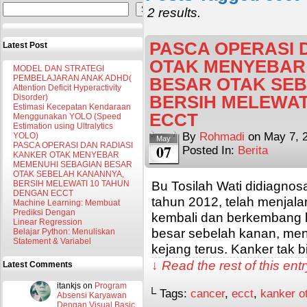
Search
2 results.
PASCA OPERASI 
Latest Post
OTAK MENYEBAR
MODEL DAN STRATEGI
PEMBELAJARAN ANAK ADHD(
BESAR OTAK SE
Attention Deficit Hyperactivity
BERSIH MELEWAT
Disorder)
Estimasi Kecepatan Kendaraan
ECCT
Menggunakan YOLO (Speed
Estimation using Ultralytics
By
Rohmadi
on
May 7, 
YOLO)
May
PASCA OPERASI DAN RADIASI
07
Posted In:
Berita
KANKER OTAK MENYEBAR
MEMENUHI SEBAGIAN BESAR
OTAK SEBELAH KANANNYA,
Bu Tosilah Wati didiagnos
BERSIH MELEWATI 10 TAHUN
DENGAN ECCT
tahun 2012, telah menjalan
Machine Learning: Membuat
Prediksi Dengan
kembali dan berkembang lu
Linear Regression
besar sebelah kanan, me
Belajar Python: Menuliskan
Statement & Variabel
kejang terus. Kanker tak 
↓ Read the rest of this en
Latest Comments
itankjs
on
Program
└ Tags:
cancer
,
ecct
,
kanker o
Absensi Karyawan
Dengan Visual Basic