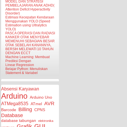
MODEL DAN STRATEGI
PEMBELAJARAN ANAK ADHD(
Attention Deficit Hyperactivity
Disorder)
Estimasi Kecepatan Kendaraan
Menggunakan YOLO (Speed
Estimation using Ultralytics
YOLO)
PASCA OPERASI DAN RADIASI
KANKER OTAK MENYEBAR
MEMENUHI SEBAGIAN BESAR
OTAK SEBELAH KANANNYA,
BERSIH MELEWATI 10 TAHUN
DENGAN ECCT
Machine Learning: Membuat
Prediksi Dengan
Linear Regression
Belajar Python: Menuliskan
Statement & Variabel
Absensi Karyawan
Arduino
Arduino Uno
AVR
ATMega8535
ATmel
Billing
Barcode
CPNS
Database
database tabungan
elektronika
GUI
Grafik