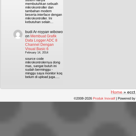
sistem hanya
membutuhkan sebuah
mikrokontroller dan
tambahan modem
beserta interface dengan
mikrokontroller. Ini
kebutuhan selain…
budi Ar-royyan wibowo
on
Membuat Grafik
Data Logger ADC 8
Channel Dengan
Visual Basic 6
February 14, 2014
source code
mikrokontrolernya dong
mas, sangat butuh ini
sudah berminggu -
minggu saya monitor koq
belum di upload juga.....
Home
»
ecct
©2008-2026
Produk Inovatif
|
Powered b