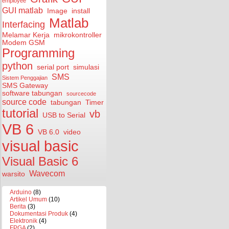
employee
GUI matlab
Image
install
Matlab
Interfacing
Melamar Kerja
mikrokontroller
Modem GSM
Programming
python
serial port
simulasi
SMS
Sistem Penggajian
SMS Gateway
software tabungan
sourcecode
source code
tabungan
Timer
tutorial
vb
USB to Serial
VB 6
VB 6.0
video
visual basic
Visual Basic 6
Wavecom
warsito
Arduino
(8)
Artikel Umum
(10)
Berita
(3)
Dokumentasi Produk
(4)
Elektronik
(4)
FPGA
(2)