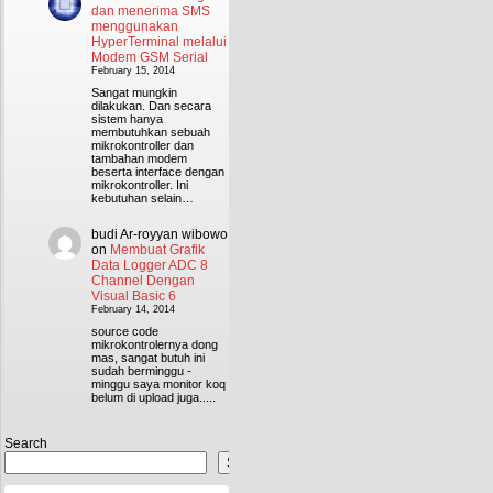
dan menerima SMS
menggunakan
HyperTerminal melalui
Modem GSM Serial
February 15, 2014
Sangat mungkin
dilakukan. Dan secara
sistem hanya
membutuhkan sebuah
mikrokontroller dan
tambahan modem
beserta interface dengan
mikrokontroller. Ini
kebutuhan selain…
budi Ar-royyan wibowo
on
Membuat Grafik
Data Logger ADC 8
Channel Dengan
Visual Basic 6
February 14, 2014
source code
mikrokontrolernya dong
mas, sangat butuh ini
sudah berminggu -
minggu saya monitor koq
belum di upload juga.....
Search
Search