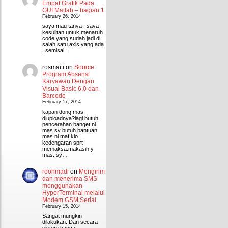
Empat Grafik Pada
GUI Matlab – bagian 1
February 26, 2014
saya mau tanya , saya
kesulitan untuk menaruh
code yang sudah jadi di
salah satu axis yang ada
, semisal…
rosmaiti
on
Source:
Program Absensi
Karyawan Dengan
Visual Basic 6.0 dan
Barcode
February 17, 2014
kapan dong mas
diuploadnya?lagi butuh
pencerahan banget ni
mas.sy butuh bantuan
mas ni.maf klo
kedengaran sprt
memaksa.makasih y
mas. sy…
roohmadi
on
Mengirim
dan menerima SMS
menggunakan
HyperTerminal melalui
Modem GSM Serial
February 15, 2014
Sangat mungkin
dilakukan. Dan secara