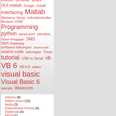
employee
GUI matlab
Image
install
Matlab
Interfacing
Melamar Kerja
mikrokontroller
Modem GSM
Programming
python
serial port
simulasi
SMS
Sistem Penggajian
SMS Gateway
software tabungan
sourcecode
source code
tabungan
Timer
tutorial
vb
USB to Serial
VB 6
VB 6.0
video
visual basic
Visual Basic 6
Wavecom
warsito
Arduino
(8)
Artikel Umum
(10)
Berita
(3)
Dokumentasi Produk
(4)
Elektronik
(4)
FPGA
(2)