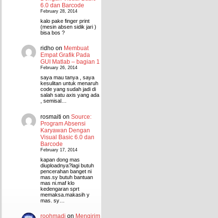
6.0 dan Barcode
February 28, 2014
kalo pake finger print
(mesin absen sidik jari )
bisa bos ?
ridho
on
Membuat
Empat Grafik Pada
GUI Matlab – bagian 1
February 26, 2014
saya mau tanya , saya
kesulitan untuk menaruh
code yang sudah jadi di
salah satu axis yang ada
, semisal…
rosmaiti
on
Source:
Program Absensi
Karyawan Dengan
Visual Basic 6.0 dan
Barcode
February 17, 2014
kapan dong mas
diuploadnya?lagi butuh
pencerahan banget ni
mas.sy butuh bantuan
mas ni.maf klo
kedengaran sprt
memaksa.makasih y
mas. sy…
roohmadi
on
Mengirim