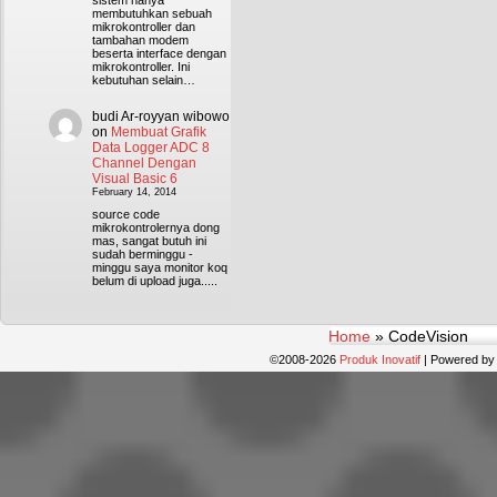
sistem hanya
membutuhkan sebuah
mikrokontroller dan
tambahan modem
beserta interface dengan
mikrokontroller. Ini
kebutuhan selain…
budi Ar-royyan wibowo
on
Membuat Grafik
Data Logger ADC 8
Channel Dengan
Visual Basic 6
February 14, 2014
source code
mikrokontrolernya dong
mas, sangat butuh ini
sudah berminggu -
minggu saya monitor koq
belum di upload juga.....
Home
»
CodeVision
©2008-2026
Produk Inovatif
|
Powered b