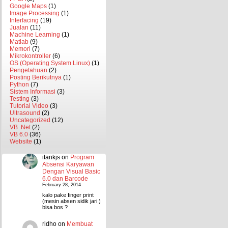
Google Maps
(1)
Image Processing
(1)
Interfacing
(19)
Jualan
(11)
Machine Learning
(1)
Matlab
(9)
Memori
(7)
Mikrokontroller
(6)
OS (Operating System Linux)
(1)
Pengetahuan
(2)
Posting Berikutnya
(1)
Python
(7)
Sistem Informasi
(3)
Testing
(3)
Tutorial Video
(3)
Ultrasound
(2)
Uncategorized
(12)
VB .Net
(2)
VB 6.0
(36)
Website
(1)
itankjs
on
Program
Absensi Karyawan
Dengan Visual Basic
6.0 dan Barcode
February 28, 2014
kalo pake finger print
(mesin absen sidik jari )
bisa bos ?
ridho
on
Membuat