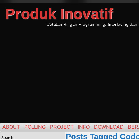
Produk Inovatif
Catatan Ringan Programming, Interfacing dan 
ABOUT
POLLING
PROJECT
INFO
DOWNLOAD
BER
Posts Tagged Code
Search