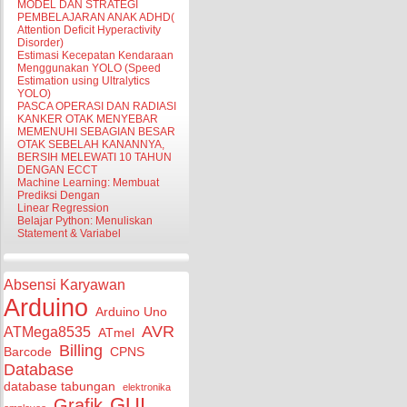
MODEL DAN STRATEGI
PEMBELAJARAN ANAK ADHD(
Attention Deficit Hyperactivity
Disorder)
Estimasi Kecepatan Kendaraan
Menggunakan YOLO (Speed
Estimation using Ultralytics
YOLO)
PASCA OPERASI DAN RADIASI
KANKER OTAK MENYEBAR
MEMENUHI SEBAGIAN BESAR
OTAK SEBELAH KANANNYA,
BERSIH MELEWATI 10 TAHUN
DENGAN ECCT
Machine Learning: Membuat
Prediksi Dengan
Linear Regression
Belajar Python: Menuliskan
Statement & Variabel
Absensi Karyawan
Arduino
Arduino Uno
AVR
ATMega8535
ATmel
Billing
Barcode
CPNS
Database
database tabungan
elektronika
GUI
Grafik