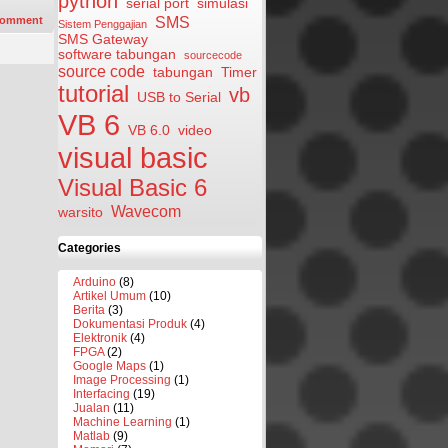
python
serial port
simulasi
SMS
omment
Sistem Penggajian
SMS Gateway
software tabungan
sourcecode
source code
tabungan
Timer
tutorial
vb
USB to Serial
VB 6
VB 6.0
video
visual basic
Visual Basic 6
Wavecom
warsito
Categories
Arduino
(8)
Artikel Umum
(10)
Berita
(3)
Dokumentasi Produk
(4)
Elektronik
(4)
FPGA
(2)
Google Maps
(1)
Image Processing
(1)
Interfacing
(19)
Jualan
(11)
Machine Learning
(1)
Matlab
(9)