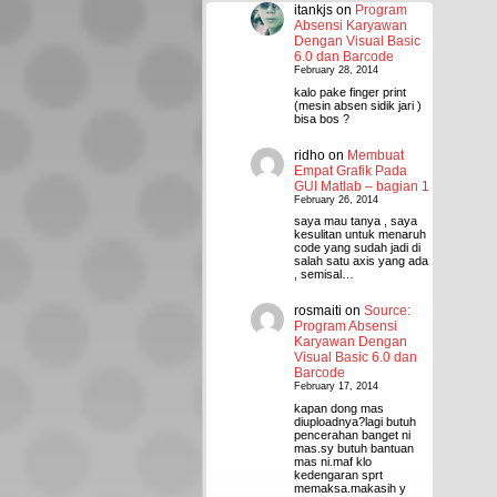
itankjs
on
Program
Absensi Karyawan
Dengan Visual Basic
6.0 dan Barcode
February 28, 2014
kalo pake finger print
(mesin absen sidik jari )
bisa bos ?
ridho
on
Membuat
Empat Grafik Pada
GUI Matlab – bagian 1
February 26, 2014
saya mau tanya , saya
kesulitan untuk menaruh
code yang sudah jadi di
salah satu axis yang ada
, semisal…
rosmaiti
on
Source:
Program Absensi
Karyawan Dengan
Visual Basic 6.0 dan
Barcode
February 17, 2014
kapan dong mas
diuploadnya?lagi butuh
pencerahan banget ni
mas.sy butuh bantuan
mas ni.maf klo
kedengaran sprt
memaksa.makasih y