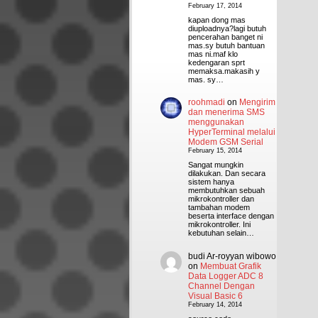
February 17, 2014
kapan dong mas
diuploadnya?lagi butuh
pencerahan banget ni
mas.sy butuh bantuan
mas ni.maf klo
kedengaran sprt
memaksa.makasih y
mas. sy…
roohmadi
on
Mengirim
dan menerima SMS
menggunakan
HyperTerminal melalui
Modem GSM Serial
February 15, 2014
Sangat mungkin
dilakukan. Dan secara
sistem hanya
membutuhkan sebuah
mikrokontroller dan
tambahan modem
beserta interface dengan
mikrokontroller. Ini
kebutuhan selain…
budi Ar-royyan wibowo
on
Membuat Grafik
Data Logger ADC 8
Channel Dengan
Visual Basic 6
February 14, 2014