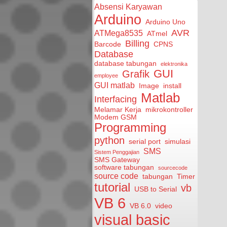
Absensi Karyawan
Arduino
Arduino Uno
AVR
ATMega8535
ATmel
Billing
Barcode
CPNS
Database
database tabungan
elektronika
GUI
Grafik
employee
GUI matlab
Image
install
Matlab
Interfacing
Melamar Kerja
mikrokontroller
Modem GSM
Programming
python
serial port
simulasi
SMS
Sistem Penggajian
SMS Gateway
software tabungan
sourcecode
source code
tabungan
Timer
tutorial
vb
USB to Serial
VB 6
VB 6.0
video
visual basic