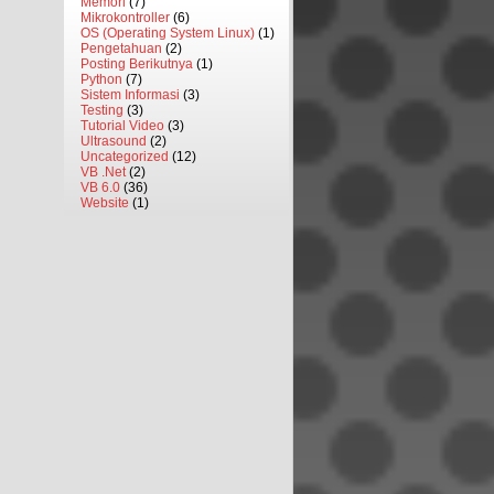
Memori
(7)
Mikrokontroller
(6)
OS (Operating System Linux)
(1)
Pengetahuan
(2)
Posting Berikutnya
(1)
Python
(7)
Sistem Informasi
(3)
Testing
(3)
Tutorial Video
(3)
Ultrasound
(2)
Uncategorized
(12)
VB .Net
(2)
VB 6.0
(36)
Website
(1)