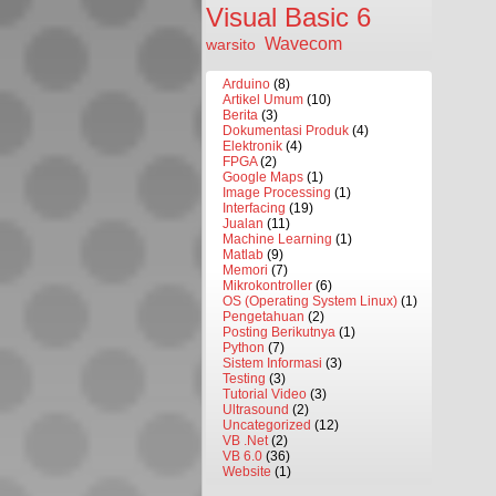
Visual Basic 6
Wavecom
warsito
Arduino
(8)
Artikel Umum
(10)
Berita
(3)
Dokumentasi Produk
(4)
Elektronik
(4)
FPGA
(2)
Google Maps
(1)
Image Processing
(1)
Interfacing
(19)
Jualan
(11)
Machine Learning
(1)
Matlab
(9)
Memori
(7)
Mikrokontroller
(6)
OS (Operating System Linux)
(1)
Pengetahuan
(2)
Posting Berikutnya
(1)
Python
(7)
Sistem Informasi
(3)
Testing
(3)
Tutorial Video
(3)
Ultrasound
(2)
Uncategorized
(12)
VB .Net
(2)
VB 6.0
(36)
Website
(1)