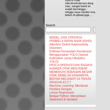
source code
mikrokontrolernya dong
mas, sangat butuh ini
sudah berminggu -
minggu saya monitor koq
belum di upload juga.....
Search
Search
MODEL DAN STRATEGI
PEMBELAJARAN ANAK ADHD(
Attention Deficit Hyperactivity
Disorder)
Estimasi Kecepatan Kendaraan
Menggunakan YOLO (Speed
Estimation using Ultralytics
YOLO)
PASCA OPERASI DAN RADIASI
KANKER OTAK MENYEBAR
MEMENUHI SEBAGIAN BESAR
OTAK SEBELAH KANANNYA,
BERSIH MELEWATI 10 TAHUN
DENGAN ECCT
Machine Learning: Membuat
Prediksi Dengan
Linear Regression
Belajar Python: Menuliskan
Statement & Variabel