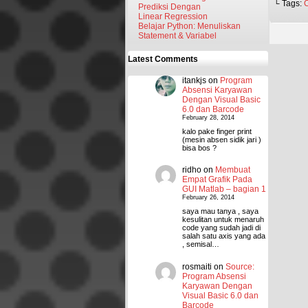
└ Tags:
Prediksi Dengan
Linear Regression
Belajar Python: Menuliskan
Statement & Variabel
Latest Comments
itankjs
on
Program
Absensi Karyawan
Dengan Visual Basic
6.0 dan Barcode
February 28, 2014
kalo pake finger print
(mesin absen sidik jari )
bisa bos ?
ridho
on
Membuat
Empat Grafik Pada
GUI Matlab – bagian 1
February 26, 2014
saya mau tanya , saya
kesulitan untuk menaruh
code yang sudah jadi di
salah satu axis yang ada
, semisal…
rosmaiti
on
Source:
Program Absensi
Karyawan Dengan
Visual Basic 6.0 dan
Barcode