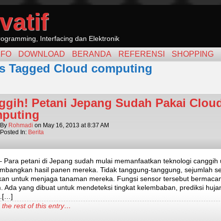
vatif
ogramming, Interfacing dan Elektronik
NFO
DOWNLOAD
BERANDA
REFERENSI
SHOPPING
s Tagged Cloud computing
ggih! Petani Jepang Sudah Pakai Clou
puting
By
Rohmadi
on
May 16, 2013
at
8:37 AM
Posted In:
Berita
– Para petani di Jepang sudah mulai memanfaatkan teknologi canggih 
bangkan hasil panen mereka. Tidak tanggung-tanggung, sejumlah s
kkan untuk menjaga tanaman mereka. Fungsi sensor tersebut bermaca
 Ada yang dibuat untuk mendeteksi tingkat kelembaban, prediksi huja
a.[…]
the rest of this entry…