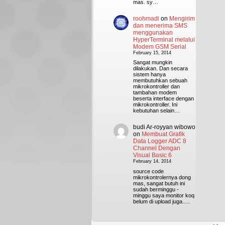
mas. sy…
roohmadi
on
Mengirim
dan menerima SMS
menggunakan
HyperTerminal melalui
Modem GSM Serial
February 15, 2014
Sangat mungkin
dilakukan. Dan secara
sistem hanya
membutuhkan sebuah
mikrokontroller dan
tambahan modem
beserta interface dengan
mikrokontroller. Ini
kebutuhan selain…
budi Ar-royyan wibowo
on
Membuat Grafik
Data Logger ADC 8
Channel Dengan
Visual Basic 6
February 14, 2014
source code
mikrokontrolernya dong
mas, sangat butuh ini
sudah berminggu -
minggu saya monitor koq
belum di upload juga.....