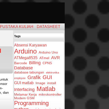
PUSTAKA KULIAH
DATASHEET
Tags
Absensi Karyawan
d
Arduino
Arduino Uno
AVR
ATMega8535
ATmel
Billing
Barcode
CPNS
Database
database tabungan
elektronika
GUI
Grafik
employee
untuk
GUI matlab
Image
install
ensor
Matlab
m-
Interfacing
n, dan
Melamar Kerja
mikrokontroller
Modem GSM
Programming