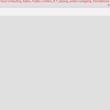
Cloud computing
,
fujitsu
,
Fujitsu Limited
,
ICT
,
jepang
,
petani cangging
,
Smartphone
C