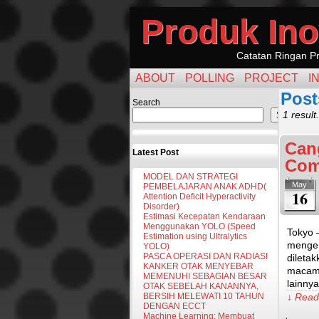
Produk Ino
Catatan Ringan Pr
ABOUT
POLLING
PROJECT
I
Post
Search
1 result.
Search
Can
Latest Post
Com
MODEL DAN STRATEGI
May
PEMBELAJARAN ANAK ADHD(
16
Attention Deficit Hyperactivity
Disorder)
Estimasi Kecepatan Kendaraan
Menggunakan YOLO (Speed
Tokyo 
Estimation using Ultralytics
mengem
YOLO)
PASCA OPERASI DAN RADIASI
dileta
KANKER OTAK MENYEBAR
macam.
MEMENUHI SEBAGIAN BESAR
lainny
OTAK SEBELAH KANANNYA,
BERSIH MELEWATI 10 TAHUN
↓ Read 
DENGAN ECCT
Machine Learning: Membuat