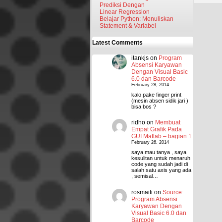
Prediksi Dengan
Linear Regression
Belajar Python: Menuliskan
Statement & Variabel
Latest Comments
itankjs
on
Program
Absensi Karyawan
Dengan Visual Basic
6.0 dan Barcode
February 28, 2014
kalo pake finger print
(mesin absen sidik jari )
bisa bos ?
ridho
on
Membuat
Empat Grafik Pada
GUI Matlab – bagian 1
February 26, 2014
saya mau tanya , saya
kesulitan untuk menaruh
code yang sudah jadi di
salah satu axis yang ada
, semisal…
rosmaiti
on
Source:
Program Absensi
Karyawan Dengan
Visual Basic 6.0 dan
Barcode