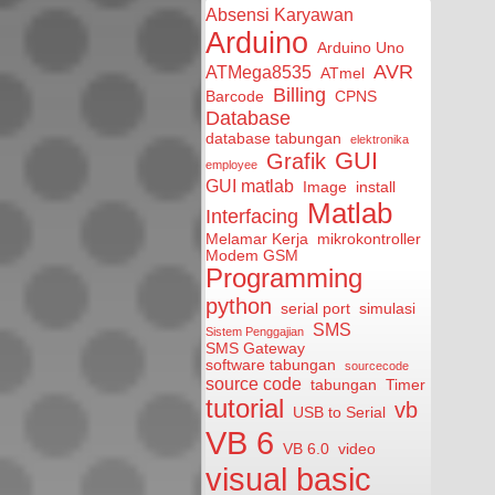
Absensi Karyawan
Arduino
Arduino Uno
AVR
ATMega8535
ATmel
Billing
Barcode
CPNS
Database
database tabungan
elektronika
GUI
Grafik
employee
GUI matlab
Image
install
Matlab
Interfacing
Melamar Kerja
mikrokontroller
Modem GSM
Programming
python
serial port
simulasi
SMS
Sistem Penggajian
SMS Gateway
software tabungan
sourcecode
source code
tabungan
Timer
tutorial
vb
USB to Serial
VB 6
VB 6.0
video
visual basic