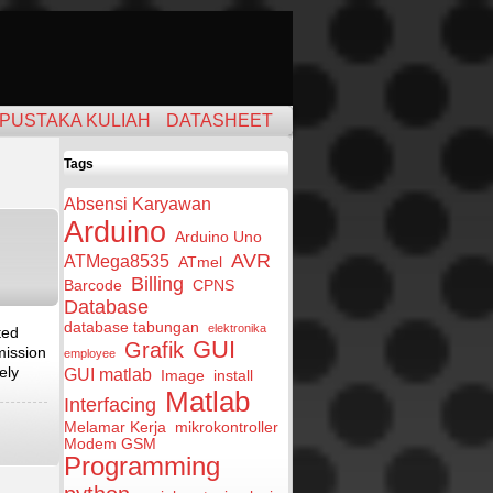
PUSTAKA KULIAH
DATASHEET
Tags
Absensi Karyawan
Arduino
Arduino Uno
AVR
ATMega8535
ATmel
Billing
Barcode
CPNS
Database
database tabungan
elektronika
ted
GUI
Grafik
mission
employee
ely
GUI matlab
Image
install
Matlab
Interfacing
Melamar Kerja
mikrokontroller
Modem GSM
Programming