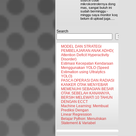
source code
mikrokontrolernya dong
mas, sangat butuh ini
sudah berminggu -
minggu saya monitor koq
belum di upload juga.....
Search
Search
MODEL DAN STRATEGI
PEMBELAJARAN ANAK ADHD(
Attention Deficit Hyperactivity
Disorder)
Estimasi Kecepatan Kendaraan
Menggunakan YOLO (Speed
Estimation using Ultralytics
YOLO)
PASCA OPERASI DAN RADIASI
KANKER OTAK MENYEBAR
MEMENUHI SEBAGIAN BESAR
OTAK SEBELAH KANANNYA,
BERSIH MELEWATI 10 TAHUN
DENGAN ECCT
Machine Learning: Membuat
Prediksi Dengan
Linear Regression
Belajar Python: Menuliskan
Statement & Variabel