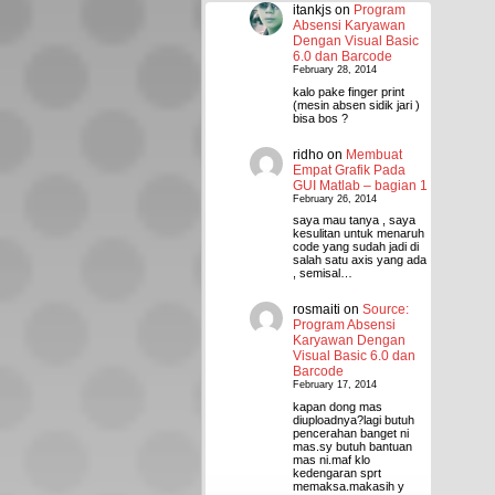
itankjs
on
Program
Absensi Karyawan
Dengan Visual Basic
6.0 dan Barcode
February 28, 2014
kalo pake finger print
(mesin absen sidik jari )
bisa bos ?
ridho
on
Membuat
Empat Grafik Pada
GUI Matlab – bagian 1
February 26, 2014
saya mau tanya , saya
kesulitan untuk menaruh
code yang sudah jadi di
salah satu axis yang ada
, semisal…
rosmaiti
on
Source:
Program Absensi
Karyawan Dengan
Visual Basic 6.0 dan
Barcode
February 17, 2014
kapan dong mas
diuploadnya?lagi butuh
pencerahan banget ni
mas.sy butuh bantuan
mas ni.maf klo
kedengaran sprt
memaksa.makasih y