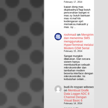
February 17, 2014
kapan dong mas
diuploadnya?lagi butuh
pencerahan banget ni
mas.sy butuh bantuan
mas ni.maf klo
kedengaran sprt
memaksa.makasih y
mas. sy…
roohmadi
on
Mengirim
dan menerima SMS
menggunakan
HyperTerminal melalui
Modem GSM Serial
February 15, 2014
Sangat mungkin
dilakukan. Dan secara
sistem hanya
membutuhkan sebuah
mikrokontroller dan
tambahan modem
beserta interface dengan
mikrokontroller. Ini
kebutuhan selain…
budi Ar-royyan wibowo
on
Membuat Grafik
Data Logger ADC 8
Channel Dengan
Visual Basic 6
February 14, 2014