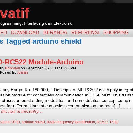
vatif
ogramming, Interfacing dan Elektronik
NFO
DOWNLOAD
BERANDA
REFERENSI
SHOPPING
s Tagged arduino shield
D-RC522 Module-Arduino
By
Rohmadi
on
December 8, 2013
at
10:23 PM
Posted In:
Jualan
Ready Harga: Rp. 180.000,- Description: MF RC522 is a highly integra
ission module for contactless communication at 13.56 MHz. This trans
 utilises an outstanding modulation and demodulation concept complet
ted for different kinds of contactless communication methods[…]
the rest of this entry…
arduino RFID
,
arduino shield
,
Radio-frequency identification
,
RC522
,
RFID