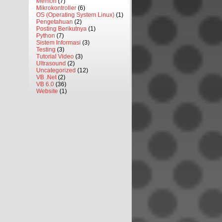
Memori
(7)
Mikrokontroller
(6)
OS (Operating System Linux)
(1)
Pengetahuan
(2)
Posting Berikutnya
(1)
Python
(7)
Sistem Informasi
(3)
Testing
(3)
Tutorial Video
(3)
Ultrasound
(2)
Uncategorized
(12)
VB .Net
(2)
VB 6.0
(36)
Website
(1)