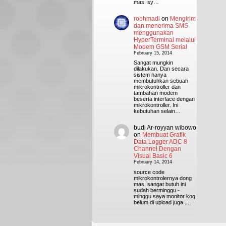
mas. sy…
roohmadi
on
Mengirim
dan menerima SMS
menggunakan
HyperTerminal melalui
Modem GSM Serial
February 15, 2014
Sangat mungkin
dilakukan. Dan secara
sistem hanya
membutuhkan sebuah
mikrokontroller dan
tambahan modem
beserta interface dengan
mikrokontroller. Ini
kebutuhan selain…
budi Ar-royyan wibowo
on
Membuat Grafik
Data Logger ADC 8
Channel Dengan
Visual Basic 6
February 14, 2014
source code
mikrokontrolernya dong
mas, sangat butuh ini
sudah berminggu -
minggu saya monitor koq
belum di upload juga.....