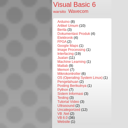
Visual Basic 6
Wavecom
warsito
Arduino
(8)
Artikel Umum
(10)
Berita
(3)
Dokumentasi Produk
(4)
Elektronik
(4)
FPGA
(2)
Google Maps
(1)
Image Processing
(1)
Interfacing
(19)
Jualan
(11)
Machine Learning
(1)
Matlab
(9)
Memori
(7)
Mikrokontroller
(6)
OS (Operating System Linux)
(1)
Pengetahuan
(2)
Posting Berikutnya
(1)
Python
(7)
Sistem Informasi
(3)
Testing
(3)
Tutorial Video
(3)
Ultrasound
(2)
Uncategorized
(12)
VB .Net
(2)
VB 6.0
(36)
Website
(1)