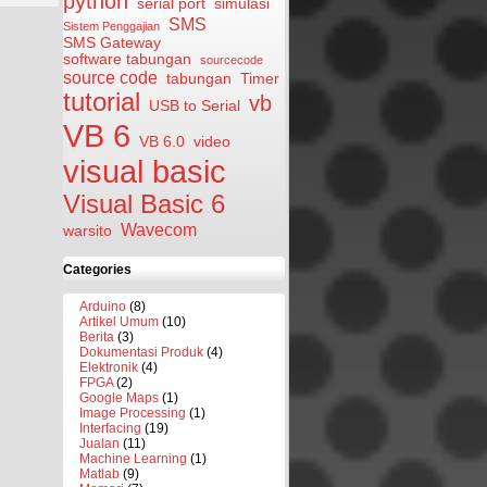
python
serial port
simulasi
SMS
Sistem Penggajian
SMS Gateway
software tabungan
sourcecode
source code
tabungan
Timer
tutorial
vb
USB to Serial
VB 6
VB 6.0
video
visual basic
Visual Basic 6
Wavecom
warsito
Categories
Arduino
(8)
Artikel Umum
(10)
Berita
(3)
Dokumentasi Produk
(4)
Elektronik
(4)
FPGA
(2)
Google Maps
(1)
Image Processing
(1)
Interfacing
(19)
Jualan
(11)
Machine Learning
(1)
Matlab
(9)