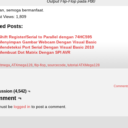
Output Flip-Flop pada PB0
an, semoga bermanfaat.
t Views:
1,809
ed Posts:
Shift Register/Serial to Parallel dengan 74HC595
Menyimpan Gambar Webcam Dengan Visual Basic
Mendeteksi Port Serial Dengan Visual Basic 2010
Membuat Dot Matrix Dengan SPI AVR
atmega
,
ATXmega128
,
flip-flop
,
sourcecode
,
tutorial ATXMega128
Comment
ussion (4,542) ¬
mment ¬
must be
logged in
to post a comment.