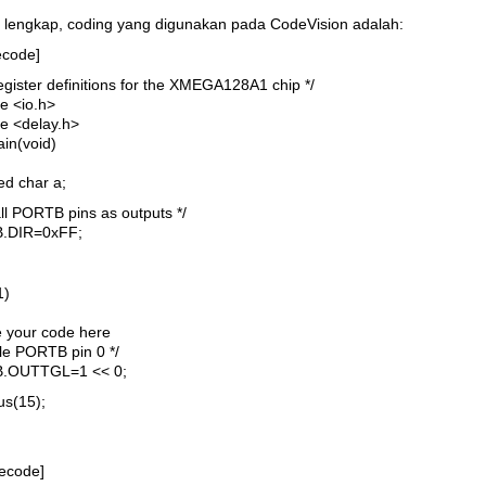
 lengkap, coding yang digunakan pada CodeVision adalah:
ecode]
register definitions for the XMEGA128A1 chip */
e <io.h>
de <delay.h>
ain(void)
ed char a;
all PORTB pins as outputs */
.DIR=0xFF;
1)
e your code here
gle PORTB pin 0 */
.OUTTGL=1 << 0;
us(15);
cecode]