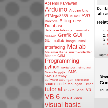
Absensi Karyawan
Arduino
Demiki
Arduino Uno
Pos
AVR
ATMega8535
ATmel
Billing
Barcode
CPNS
Relat
Database
database tabungan
elektronika
GUI
Grafik
employee
GUI matlab
Image
install
Matlab
Interfacing
Melamar Kerja
mikrokontroller
└ Tags:
Modem GSM
Programming
python
serial port
simulasi
SMS
Sistem Penggajian
SMS Gateway
Disc
software tabungan
sourcecode
Co
source code
tabungan
Timer
tutorial
vb
You 
USB to Serial
VB 6
VB 6.0
video
visual basic