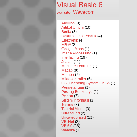
Visual Basic 6
Wavecom
warsito
Arduino
(8)
Artikel Umum
(10)
Berita
(3)
Dokumentasi Produk
(4)
Elektronik
(4)
FPGA
(2)
Google Maps
(1)
Image Processing
(1)
Interfacing
(19)
Jualan
(11)
Machine Learning
(1)
Matlab
(9)
Memori
(7)
Mikrokontroller
(6)
OS (Operating System Linux)
(1)
Pengetahuan
(2)
Posting Berikutnya
(1)
Python
(7)
Sistem Informasi
(3)
Testing
(3)
Tutorial Video
(3)
Ultrasound
(2)
Uncategorized
(12)
VB .Net
(2)
VB 6.0
(36)
Website
(1)