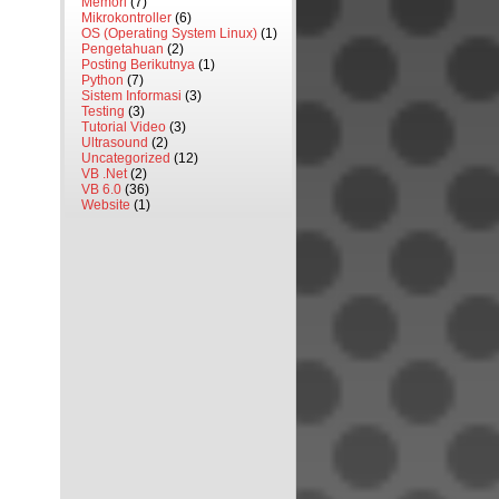
Memori
(7)
Mikrokontroller
(6)
OS (Operating System Linux)
(1)
Pengetahuan
(2)
Posting Berikutnya
(1)
Python
(7)
Sistem Informasi
(3)
Testing
(3)
Tutorial Video
(3)
Ultrasound
(2)
Uncategorized
(12)
VB .Net
(2)
VB 6.0
(36)
Website
(1)