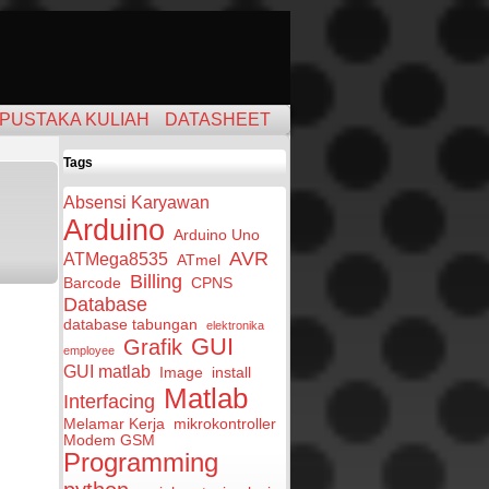
PUSTAKA KULIAH
DATASHEET
Tags
Absensi Karyawan
Arduino
Arduino Uno
AVR
ATMega8535
ATmel
Billing
Barcode
CPNS
Database
database tabungan
elektronika
GUI
Grafik
employee
GUI matlab
Image
install
Matlab
Interfacing
Melamar Kerja
mikrokontroller
Modem GSM
Programming