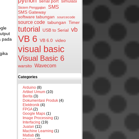
python
serial port
simulasi
SMS
Sistem Penggajian
SMS Gateway
software tabungan
sourcecode
source code
tabungan
Timer
tutorial
ogle
vb
USB to Serial
utput
VB 6
a pada
VB 6.0
video
visual basic
gika
Visual Basic 6
Wavecom
warsito
Categories
Arduino
(8)
Artikel Umum
(10)
Berita
(3)
Dokumentasi Produk
(4)
Elektronik
(4)
FPGA
(2)
Google Maps
(1)
Image Processing
(1)
Interfacing
(19)
Jualan
(11)
Machine Learning
(1)
Matlab
(9)