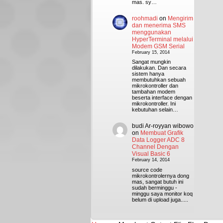
mas. sy…
roohmadi
on
Mengirim
dan menerima SMS
menggunakan
HyperTerminal melalui
Modem GSM Serial
February 15, 2014
Sangat mungkin
dilakukan. Dan secara
sistem hanya
membutuhkan sebuah
mikrokontroller dan
tambahan modem
beserta interface dengan
mikrokontroller. Ini
kebutuhan selain…
budi Ar-royyan wibowo
on
Membuat Grafik
Data Logger ADC 8
Channel Dengan
Visual Basic 6
February 14, 2014
source code
mikrokontrolernya dong
mas, sangat butuh ini
sudah berminggu -
minggu saya monitor koq
belum di upload juga.....