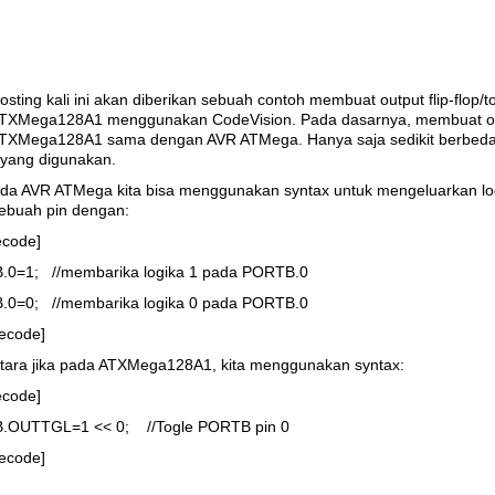
sting kali ini akan diberikan sebuah contoh membuat output flip-flop/t
TXMega128A1 menggunakan CodeVision. Pada dasarnya, membuat o
TXMega128A1 sama dengan AVR ATMega. Hanya saja sedikit berbed
 yang digunakan.
ada AVR ATMega kita bisa menggunakan syntax untuk mengeluarkan lo
ebuah pin dengan:
ecode]
0=1; //membarika logika 1 pada PORTB.0
0=0; //membarika logika 0 pada PORTB.0
cecode]
ara jika pada ATXMega128A1, kita menggunakan syntax:
ecode]
.OUTTGL=1 << 0; //Togle PORTB pin 0
cecode]