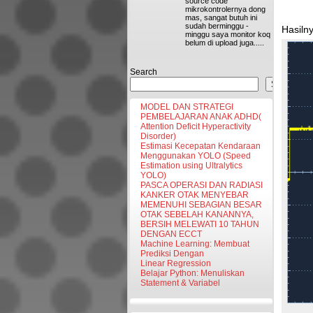
source code
mikrokontrolernya dong
mas, sangat butuh ini
sudah berminggu -
Hasiln
minggu saya monitor koq
belum di upload juga.....
Search
Search
MODEL DAN STRATEGI
PEMBELAJARAN ANAK ADHD(
Attention Deficit Hyperactivity
Disorder)
Estimasi Kecepatan Kendaraan
Menggunakan YOLO (Speed
Estimation using Ultralytics
YOLO)
PASCA OPERASI DAN RADIASI
KANKER OTAK MENYEBAR
MEMENUHI SEBAGIAN BESAR
OTAK SEBELAH KANANNYA,
BERSIH MELEWATI 10 TAHUN
DENGAN ECCT
Machine Learning: Membuat
Prediksi Dengan
Linear Regression
Belajar Python: Menuliskan
Statement & Variabel