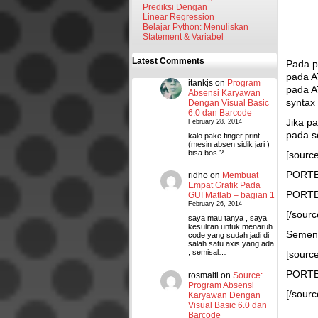
Prediksi Dengan
Linear Regression
Belajar Python: Menuliskan
Statement & Variabel
Latest Comments
Pada po
pada A
itankjs
on
Program
pada A
Absensi Karyawan
syntax
Dengan Visual Basic
6.0 dan Barcode
Jika p
February 28, 2014
pada s
kalo pake finger print
(mesin absen sidik jari )
bisa bos ?
[sourc
PORTB.
ridho
on
Membuat
Empat Grafik Pada
PORTB.
GUI Matlab – bagian 1
February 26, 2014
[/sour
saya mau tanya , saya
kesulitan untuk menaruh
Sement
code yang sudah jadi di
salah satu axis yang ada
, semisal…
[sourc
PORTB
rosmaiti
on
Source:
Program Absensi
[/sour
Karyawan Dengan
Visual Basic 6.0 dan
Barcode