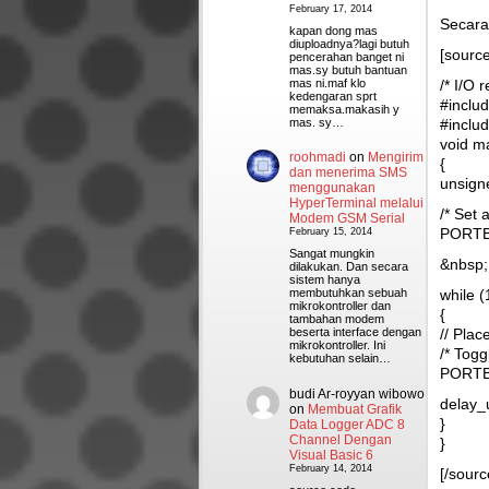
February 17, 2014
Secara
kapan dong mas
diuploadnya?lagi butuh
[sourc
pencerahan banget ni
mas.sy butuh bantuan
mas ni.maf klo
/* I/O 
kedengaran sprt
#includ
memaksa.makasih y
mas. sy…
#inclu
void m
roohmadi
on
Mengirim
{
dan menerima SMS
unsign
menggunakan
HyperTerminal melalui
/* Set 
Modem GSM Serial
PORTB
February 15, 2014
Sangat mungkin
&nbsp;
dilakukan. Dan secara
sistem hanya
while (
membutuhkan sebuah
mikrokontroller dan
{
tambahan modem
// Plac
beserta interface dengan
mikrokontroller. Ini
/* Tog
kebutuhan selain…
PORTB
budi Ar-royyan wibowo
delay_
on
Membuat Grafik
}
Data Logger ADC 8
Channel Dengan
}
Visual Basic 6
February 14, 2014
[/sour