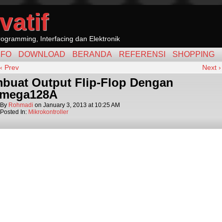
vatif
ogramming, Interfacing dan Elektronik
NFO
DOWNLOAD
BERANDA
REFERENSI
SHOPPING
‹ Prev
Next ›
buat Output Flip-Flop Dengan
mega128A
By
Rohmadi
on
January 3, 2013
at
10:25 AM
Posted In:
Mikrokontroller