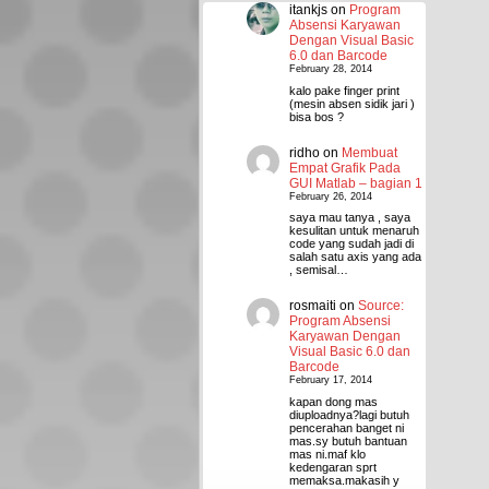
itankjs
on
Program
Absensi Karyawan
Dengan Visual Basic
6.0 dan Barcode
February 28, 2014
kalo pake finger print
(mesin absen sidik jari )
bisa bos ?
ridho
on
Membuat
Empat Grafik Pada
GUI Matlab – bagian 1
February 26, 2014
saya mau tanya , saya
kesulitan untuk menaruh
code yang sudah jadi di
salah satu axis yang ada
, semisal…
rosmaiti
on
Source:
Program Absensi
Karyawan Dengan
Visual Basic 6.0 dan
Barcode
February 17, 2014
kapan dong mas
diuploadnya?lagi butuh
pencerahan banget ni
mas.sy butuh bantuan
mas ni.maf klo
kedengaran sprt
memaksa.makasih y