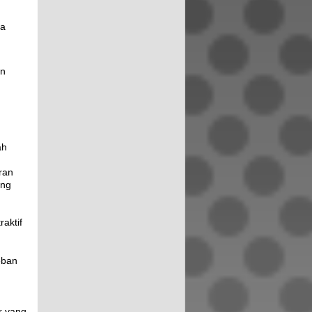
ya
an
ah
ran
ing
aktif
eban
r yang