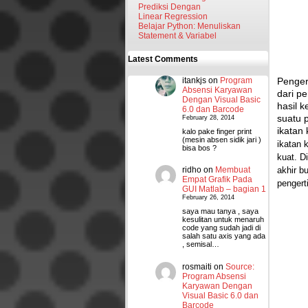
Prediksi Dengan
Linear Regression
Belajar Python: Menuliskan
Statement & Variabel
Latest Comments
itankjs
on
Program
Penger
Absensi Karyawan
dari p
Dengan Visual Basic
hasil k
6.0 dan Barcode
suatu 
February 28, 2014
ikatan
kalo pake finger print
(mesin absen sidik jari )
ikatan 
bisa bos ?
kuat. D
akhir b
ridho
on
Membuat
Empat Grafik Pada
pengert
GUI Matlab – bagian 1
February 26, 2014
saya mau tanya , saya
kesulitan untuk menaruh
code yang sudah jadi di
salah satu axis yang ada
, semisal…
rosmaiti
on
Source:
Program Absensi
Karyawan Dengan
Visual Basic 6.0 dan
Barcode