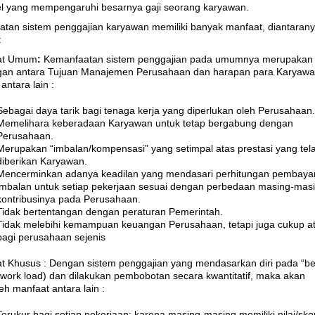
el yang mempengaruhi besarnya gaji seorang karyawan.
tan sistem penggajian karyawan memiliki banyak manfaat, diantaran
:
at Umum
:
Kemanfaatan sistem penggajian pada umumnya merupakan
an antara Tujuan Manajemen Perusahaan dan harapan para Karyaw
 antara lain :
Sebagai daya tarik bagi tenaga kerja yang diperlukan oleh Perusahaan.
Memelihara keberadaan Karyawan untuk tetap bergabung dengan
Perusahaan.
Merupakan “imbalan/kompensasi” yang setimpal atas prestasi yang tel
diberikan Karyawan.
Mencerminkan adanya keadilan yang mendasari perhitungan pembaya
imbalan untuk setiap pekerjaan sesuai dengan perbedaan masing-mas
kontribusinya pada Perusahaan.
Tidak bertentangan dengan peraturan Pemerintah.
Tidak melebihi kemampuan keuangan Perusahaan, tetapi juga cukup atr
bagi perusahaan sejenis
t Khusus : Dengan sistem penggajian yang mendasarkan diri pada “b
 (work load) dan dilakukan pembobotan secara kwantitatif, maka akan
eh manfaat antara lain :
Terukur bagi setiap pekerjaan; karena masing-masing memiliki nilai/sko