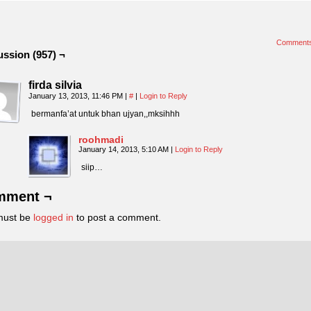
Comment
ussion (957) ¬
firda silvia
January 13, 2013, 11:46 PM
|
#
|
Login to Reply
bermanfa’at untuk bhan ujyan,,mksihhh
roohmadi
January 14, 2013, 5:10 AM
|
Login to Reply
siip…
mment ¬
must be
logged in
to post a comment.