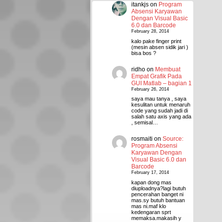
itankjs
on
Program
Absensi Karyawan
Dengan Visual Basic
6.0 dan Barcode
February 28, 2014
kalo pake finger print
(mesin absen sidik jari )
bisa bos ?
ridho
on
Membuat
Empat Grafik Pada
GUI Matlab – bagian 1
February 26, 2014
saya mau tanya , saya
kesulitan untuk menaruh
code yang sudah jadi di
salah satu axis yang ada
, semisal…
rosmaiti
on
Source:
Program Absensi
Karyawan Dengan
Visual Basic 6.0 dan
Barcode
February 17, 2014
kapan dong mas
diuploadnya?lagi butuh
pencerahan banget ni
mas.sy butuh bantuan
mas ni.maf klo
kedengaran sprt
memaksa.makasih y