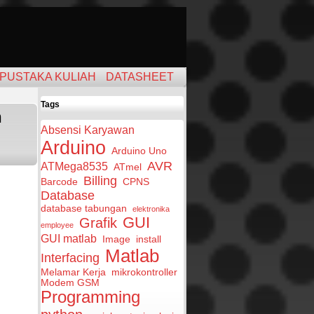
PUSTAKA KULIAH
DATASHEET
Tags
n
Absensi Karyawan
Arduino
Arduino Uno
AVR
ATMega8535
ATmel
Billing
Barcode
CPNS
Database
database tabungan
elektronika
GUI
Grafik
employee
GUI matlab
Image
install
Matlab
Interfacing
Melamar Kerja
mikrokontroller
Modem GSM
Programming