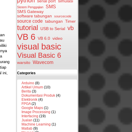
python
serial port
simulasi
SMS
Sistem Penggajian
SMS Gateway
software tabungan
sourcecode
source code
tabungan
Timer
tutorial
vb
USB to Serial
VB 6
aan
VB 6.0
video
tau
visual basic
liki
tnya
Visual Basic 6
la
kurang
Wavecom
warsito
tiap
 ini,
Categories
Arduino
(8)
Artikel Umum
(10)
Berita
(3)
Dokumentasi Produk
(4)
Elektronik
(4)
FPGA
(2)
Google Maps
(1)
Image Processing
(1)
Interfacing
(19)
Jualan
(11)
Machine Learning
(1)
Matlab
(9)