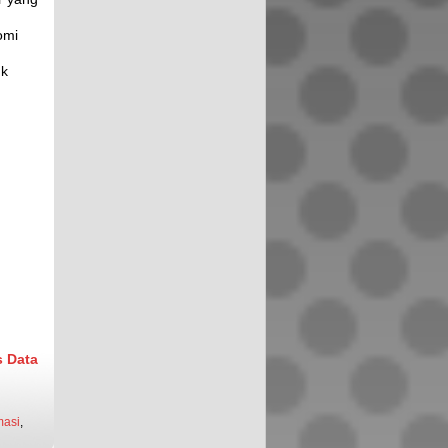
omi
uk
 Data
masi
,