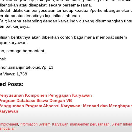
ditentukan atau disepakati secara bersama-sama.
Mudah dilakukan penyesuaian terhadap keadaan/perkembangan ekon
terutama atas terjadinya laju inflasi tahunan.
Fair; karena sebanding dengan karya individu yang disumbangkan unt
tempat kerjanya.
ulisan berikutnya akan diberikan contoh bagaimana membuat sistem
jian karyawan.
an, semoga bermanfaat.
nsi:
gihon.simanjuntak.or.id/?p=13
t Views:
1,768
ed Posts:
Penyusunan Komponen Penggajian Karyawan
Program Database Siswa Dengan VB
Penggunaan Program Absensi Karyawan: Mencari dan Menghapus
Karyawan
employment
,
information System
,
Karyawan
,
manajemen perusahaan
,
Sistem Infor
enggajian