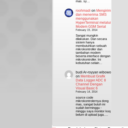
mas. sy…
roohmadi
on
Mengirim
dan menerima SMS
menggunakan
HyperTerminal melalui
Modem GSM Serial
February 15, 2014
Sangat mungkin
dilakukan. Dan secara
sistem hanya
membutuhkan sebuah
mikrokontroller dan
tambahan modem
beserta interface dengan
mikrokontroller. Ini
kebutuhan selain…
budi Ar-royyan wibowo
on
Membuat Grafik
Data Logger ADC 8
Channel Dengan
Visual Basic 6
February 14, 2014
source code
mikrokontrolernya dong
mas, sangat butuh ini
sudah berminggu -
minggu saya monitor koq
belum di upload juga.....