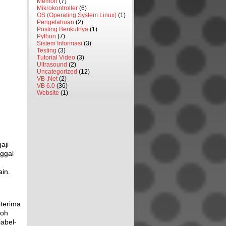
Memori
(7)
Mikrokontroller
(6)
OS (Operating System Linux)
(1)
Pengetahuan
(2)
Posting Berikutnya
(1)
Python
(7)
Sistem Informasi
(3)
Testing
(3)
Tutorial Video
(3)
Ultrasound
(2)
Uncategorized
(12)
VB .Net
(2)
VB 6.0
(36)
Website
(1)
aji
nggal
in.
iterima
toh
abel-