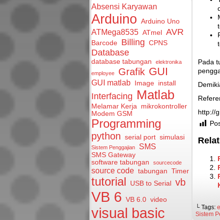
Absensi Karyawan
Arduino
Arduino Uno
AVR
ATMega8535
ATmel
Billing
Barcode
CPNS
Database
database tabungan
Pada t
elektronika
GUI
Grafik
pengga
employee
GUI matlab
Image
install
Demiki
Matlab
Interfacing
Refere
Melamar Kerja
mikrokontroller
http://
Modem GSM
Programming
Pos
python
serial port
simulasi
Relat
SMS
Sistem Penggajian
SMS Gateway
software tabungan
sourcecode
source code
tabungan
Timer
tutorial
vb
USB to Serial
VB 6
VB 6.0
video
└ Tags:
visual basic
Sistem P