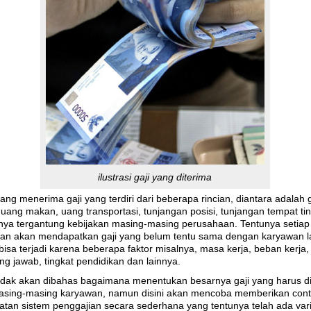
ilustrasi gaji yang diterima
ng menerima gaji yang terdiri dari beberapa rincian, diantara adalah g
 uang makan, uang transportasi, tunjangan posisi, tunjangan tempat ti
inya tergantung kebijakan masing-masing perusahaan. Tentunya setiap
an akan mendapatkan gaji yang belum tentu sama dengan karyawan la
 bisa terjadi karena beberapa faktor misalnya, masa kerja, beban kerja,
ng jawab, tingkat pendidikan dan lainnya.
 tidak akan dibahas bagaimana menentukan besarnya gaji yang harus d
asing-masing karyawan, namun disini akan mencoba memberikan con
tan sistem penggajian secara sederhana yang tentunya telah ada vari