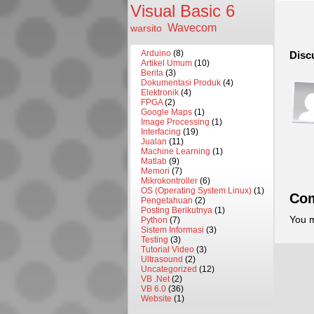
Visual Basic 6
Wavecom
warsito
Arduino
(8)
Disc
Artikel Umum
(10)
Berita
(3)
Dokumentasi Produk
(4)
Elektronik
(4)
FPGA
(2)
Google Maps
(1)
Image Processing
(1)
Interfacing
(19)
Jualan
(11)
Machine Learning
(1)
Matlab
(9)
Memori
(7)
Mikrokontroller
(6)
OS (Operating System Linux)
(1)
Co
Pengetahuan
(2)
Posting Berikutnya
(1)
You 
Python
(7)
Sistem Informasi
(3)
Testing
(3)
Tutorial Video
(3)
Ultrasound
(2)
Uncategorized
(12)
VB .Net
(2)
VB 6.0
(36)
Website
(1)