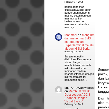
February 17, 2014
kapan dong mas
diuploadnya?lagi butuh
pencerahan banget ni
mas.sy butuh bantuan
mas ni.maf klo
kedengaran sprt
memaksa.makasih y
mas. sy…
roohmadi
on
Mengirim
dan menerima SMS
menggunakan
HyperTerminal melalui
Modem GSM Serial
February 15, 2014
Sangat mungkin
dilakukan. Dan secara
sistem hanya
membutuhkan sebuah
mikrokontroller dan
Seseora
tambahan modem
pokok,
beserta interface dengan
mikrokontroller. Ini
dan la
kebutuhan selain…
karyaw
Hal ini
budi Ar-royyan wibowo
on
Membuat Grafik
tanggu
Data Logger ADC 8
Channel Dengan
Disini
Visual Basic 6
oleh m
February 14, 2014
pembua