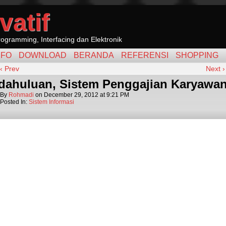
vatif
ogramming, Interfacing dan Elektronik
NFO
DOWNLOAD
BERANDA
REFERENSI
SHOPPING
‹ Prev
Next ›
dahuluan, Sistem Penggajian Karyawa
By
Rohmadi
on
December 29, 2012
at
9:21 PM
Posted In:
Sistem Informasi