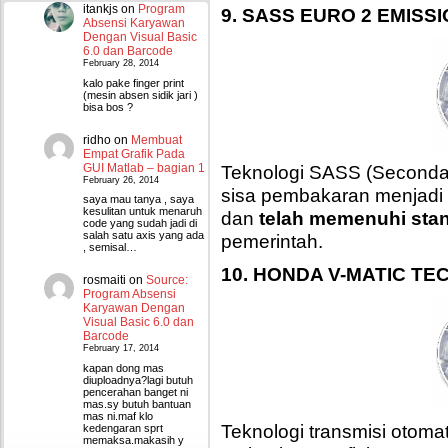
itankjs
on
Program
9. SASS EURO 2 EMISS
Absensi Karyawan
Dengan Visual Basic
6.0 dan Barcode
February 28, 2014
kalo pake finger print
(mesin absen sidik jari )
bisa bos ?
ridho
on
Membuat
Empat Grafik Pada
GUI Matlab – bagian 1
Teknologi SASS (Seconda
February 26, 2014
sisa pembakaran menjadi
saya mau tanya , saya
kesulitan untuk menaruh
dan
telah memenuhi sta
code yang sudah jadi di
salah satu axis yang ada
pemerintah.
, semisal…
10. HONDA V-MATIC T
rosmaiti
on
Source:
Program Absensi
Karyawan Dengan
Visual Basic 6.0 dan
Barcode
February 17, 2014
kapan dong mas
diuploadnya?lagi butuh
pencerahan banget ni
mas.sy butuh bantuan
mas ni.maf klo
Teknologi transmisi otom
kedengaran sprt
memaksa.makasih y