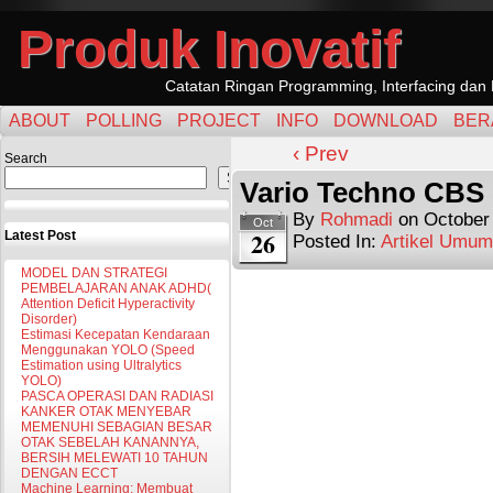
Produk Inovatif
Catatan Ringan Programming, Interfacing dan 
ABOUT
POLLING
PROJECT
INFO
DOWNLOAD
BER
‹ Prev
Search
Search
Vario Techno CBS
By
Rohmadi
on
October
Oct
26
Latest Post
Posted In:
Artikel Umum
MODEL DAN STRATEGI
PEMBELAJARAN ANAK ADHD(
Attention Deficit Hyperactivity
Disorder)
Estimasi Kecepatan Kendaraan
Menggunakan YOLO (Speed
Estimation using Ultralytics
YOLO)
PASCA OPERASI DAN RADIASI
KANKER OTAK MENYEBAR
MEMENUHI SEBAGIAN BESAR
OTAK SEBELAH KANANNYA,
BERSIH MELEWATI 10 TAHUN
DENGAN ECCT
Machine Learning: Membuat