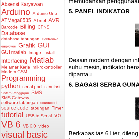
memudahkan penggunaan 
Absensi Karyawan
Arduino
5. PANEL INDIKATOR
Arduino Uno
AVR
ATMega8535
ATmel
Billing
Barcode
CPNS
Database
database tabungan
elektronika
GUI
Grafik
employee
GUI matlab
Image
install
Matlab
Desain modern dengan inf
Interfacing
suhu mesin, indikator be
Melamar Kerja
mikrokontroller
Modem GSM
dipantau.
Programming
6. BAGASI SERBA GU
python
serial port
simulasi
SMS
Sistem Penggajian
SMS Gateway
software tabungan
sourcecode
source code
tabungan
Timer
tutorial
vb
USB to Serial
VB 6
VB 6.0
video
Berkapasitas 6 liter, dil
visual basic