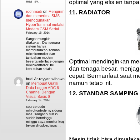
optimal yang efisien tanpa
mas. sy…
11. RADIATOR
roohmadi
on
Mengirim
dan menerima SMS
menggunakan
HyperTerminal melalui
Modem GSM Serial
February 15, 2014
Sangat mungkin
dilakukan. Dan secara
sistem hanya
membutuhkan sebuah
mikrokontroller dan
tambahan modem
Optimal mendinginkan mes
beserta interface dengan
mikrokontroller. Ini
dan tenaga besar, menjaga
kebutuhan selain…
cepat. Bermanfaat saat m
budi Ar-royyan wibowo
namun tetap irit.
on
Membuat Grafik
Data Logger ADC 8
12. STANDAR SAMPING
Channel Dengan
Visual Basic 6
February 14, 2014
source code
mikrokontrolernya dong
mas, sangat butuh ini
sudah berminggu -
minggu saya monitor koq
belum di upload juga.....
Mesin tidak bisa dinyalak