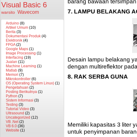
barang bawaan tersimpan r
Visual Basic 6
7. LAMPU BELAKANG 
Wavecom
warsito
Arduino
(8)
Artikel Umum
(10)
Berita
(3)
Dokumentasi Produk
(4)
Elektronik
(4)
FPGA
(2)
Google Maps
(1)
Image Processing
(1)
Interfacing
(19)
Desain lampu belakang yang
Jualan
(11)
dengan multireflektor pad
Machine Learning
(1)
Matlab
(9)
Memori
(7)
8. RAK SERBA GUNA
Mikrokontroller
(6)
OS (Operating System Linux)
(1)
Pengetahuan
(2)
Posting Berikutnya
(1)
Python
(7)
Sistem Informasi
(3)
Testing
(3)
Tutorial Video
(3)
Ultrasound
(2)
Uncategorized
(12)
VB .Net
(2)
Memiliki kapasitas 3 liter y
VB 6.0
(36)
untuk penyimpanan baran
Website
(1)