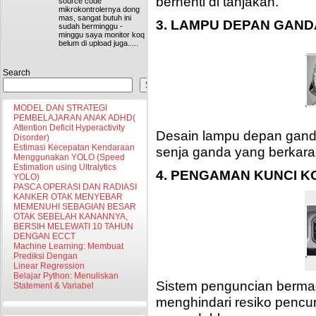
berhenti di tanjakan.
source code
mikrokontrolernya dong
mas, sangat butuh ini
3. LAMPU DEPAN GAN
sudah berminggu -
minggu saya monitor koq
belum di upload juga.....
Search
Search
MODEL DAN STRATEGI
PEMBELAJARAN ANAK ADHD(
Attention Deficit Hyperactivity
Desain lampu depan ganda
Disorder)
Estimasi Kecepatan Kendaraan
senja ganda yang berkarak
Menggunakan YOLO (Speed
Estimation using Ultralytics
4. PENGAMAN KUNCI 
YOLO)
PASCA OPERASI DAN RADIASI
KANKER OTAK MENYEBAR
MEMENUHI SEBAGIAN BESAR
OTAK SEBELAH KANANNYA,
BERSIH MELEWATI 10 TAHUN
DENGAN ECCT
Machine Learning: Membuat
Prediksi Dengan
Linear Regression
Belajar Python: Menuliskan
Sistem penguncian bermag
Statement & Variabel
menghindari resiko pencuri