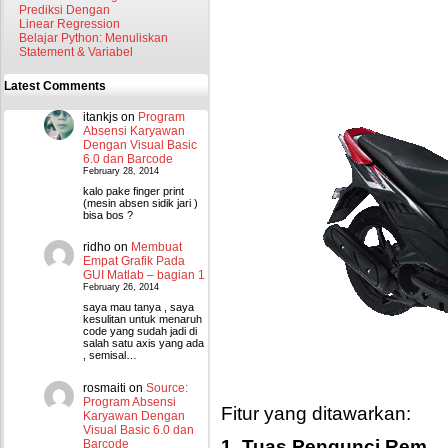
Prediksi Dengan
Linear Regression
Belajar Python: Menuliskan
Statement & Variabel
Latest Comments
itankjs
on
Program
Absensi Karyawan
Dengan Visual Basic
6.0 dan Barcode
February 28, 2014
kalo pake finger print
(mesin absen sidik jari )
bisa bos ?
ridho
on
Membuat
Empat Grafik Pada
GUI Matlab – bagian 1
February 26, 2014
saya mau tanya , saya
kesulitan untuk menaruh
code yang sudah jadi di
salah satu axis yang ada
, semisal…
rosmaiti
on
Source:
Program Absensi
Fitur yang ditawarkan:
Karyawan Dengan
Visual Basic 6.0 dan
1. Tuas Pengunci Rem
Barcode