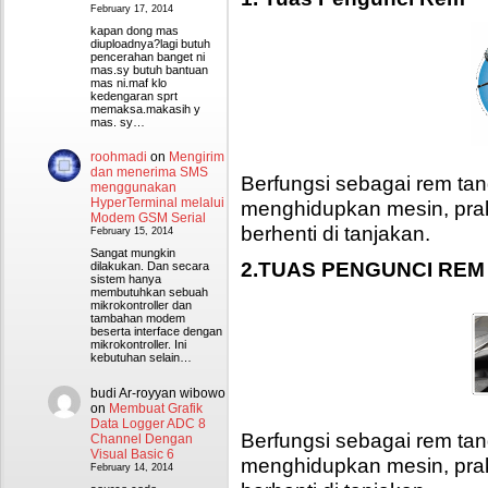
February 17, 2014
kapan dong mas
diuploadnya?lagi butuh
pencerahan banget ni
mas.sy butuh bantuan
mas ni.maf klo
kedengaran sprt
memaksa.makasih y
mas. sy…
roohmadi
on
Mengirim
dan menerima SMS
Berfungsi sebagai rem ta
menggunakan
HyperTerminal melalui
menghidupkan mesin, prak
Modem GSM Serial
berhenti di tanjakan.
February 15, 2014
Sangat mungkin
2.TUAS PENGUNCI RE
dilakukan. Dan secara
sistem hanya
membutuhkan sebuah
mikrokontroller dan
tambahan modem
beserta interface dengan
mikrokontroller. Ini
kebutuhan selain…
budi Ar-royyan wibowo
on
Membuat Grafik
Data Logger ADC 8
Berfungsi sebagai rem ta
Channel Dengan
Visual Basic 6
menghidupkan mesin, prak
February 14, 2014