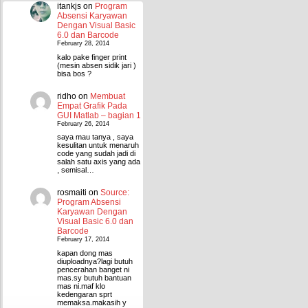
itankjs
on
Program
Absensi Karyawan
Dengan Visual Basic
6.0 dan Barcode
February 28, 2014
kalo pake finger print
(mesin absen sidik jari )
bisa bos ?
ridho
on
Membuat
Empat Grafik Pada
GUI Matlab – bagian 1
February 26, 2014
saya mau tanya , saya
kesulitan untuk menaruh
code yang sudah jadi di
salah satu axis yang ada
, semisal…
rosmaiti
on
Source:
Program Absensi
Karyawan Dengan
Visual Basic 6.0 dan
Barcode
February 17, 2014
kapan dong mas
diuploadnya?lagi butuh
pencerahan banget ni
mas.sy butuh bantuan
mas ni.maf klo
kedengaran sprt
memaksa.makasih y