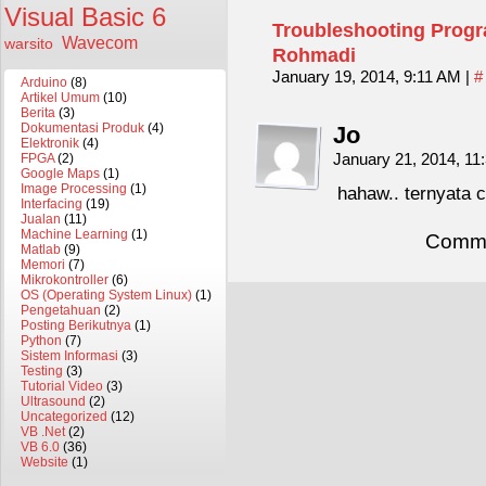
Visual Basic 6
Troubleshooting Prog
Wavecom
warsito
Rohmadi
January 19, 2014, 9:11 AM
|
#
Arduino
(8)
Artikel Umum
(10)
Berita
(3)
Dokumentasi Produk
(4)
Jo
Elektronik
(4)
January 21, 2014, 1
FPGA
(2)
Google Maps
(1)
Image Processing
(1)
hahaw.. ternyata 
Interfacing
(19)
Jualan
(11)
Machine Learning
(1)
Comme
Matlab
(9)
Memori
(7)
Mikrokontroller
(6)
OS (Operating System Linux)
(1)
Pengetahuan
(2)
Posting Berikutnya
(1)
Python
(7)
Sistem Informasi
(3)
Testing
(3)
Tutorial Video
(3)
Ultrasound
(2)
Uncategorized
(12)
VB .Net
(2)
VB 6.0
(36)
Website
(1)