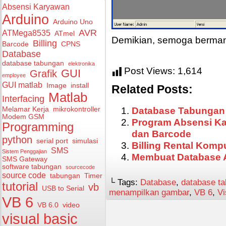
Absensi Karyawan
Arduino
Arduino Uno
AVR
ATMega8535
ATmel
Demikian, semoga berman
Billing
Barcode
CPNS
Database
database tabungan
elektronika
Post Views:
1,614
GUI
Grafik
employee
GUI matlab
Image
install
Related Posts:
Matlab
Interfacing
Database Tabungan
Melamar Kerja
mikrokontroller
Modem GSM
Program Absensi Ka
Programming
dan Barcode
python
serial port
simulasi
Billing Rental Komp
SMS
Sistem Penggajian
Membuat Database 
SMS Gateway
software tabungan
sourcecode
source code
tabungan
Timer
└ Tags:
Database
,
database t
tutorial
vb
USB to Serial
menampilkan gambar
,
VB 6
,
Vi
VB 6
VB 6.0
video
visual basic