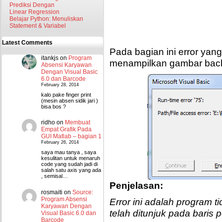
Prediksi Dengan
Linear Regression
Belajar Python: Menuliskan
Statement & Variabel
Latest Comments
Pada bagian ini error yang
itankjs
on
Program
menampilkan gambar bac
Absensi Karyawan
Dengan Visual Basic
6.0 dan Barcode
February 28, 2014
kalo pake finger print
(mesin absen sidik jari )
bisa bos ?
ridho
on
Membuat
Empat Grafik Pada
GUI Matlab – bagian 1
February 26, 2014
saya mau tanya , saya
kesulitan untuk menaruh
code yang sudah jadi di
salah satu axis yang ada
, semisal…
Penjelasan:
rosmaiti
on
Source:
Program Absensi
Error ini adalah program 
Karyawan Dengan
telah ditunjuk pada baris 
Visual Basic 6.0 dan
Barcode