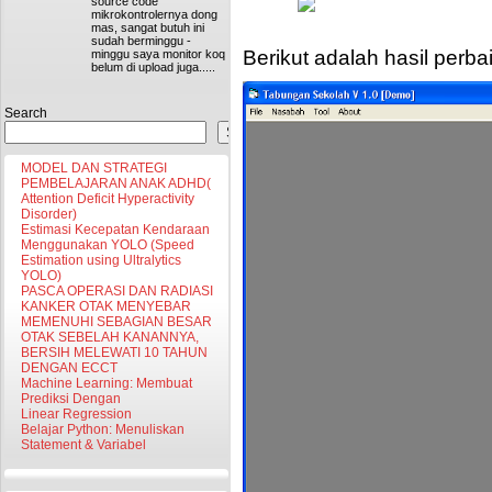
source code
mikrokontrolernya dong
mas, sangat butuh ini
sudah berminggu -
Berikut adalah hasil perb
minggu saya monitor koq
belum di upload juga.....
Search
Search
MODEL DAN STRATEGI
PEMBELAJARAN ANAK ADHD(
Attention Deficit Hyperactivity
Disorder)
Estimasi Kecepatan Kendaraan
Menggunakan YOLO (Speed
Estimation using Ultralytics
YOLO)
PASCA OPERASI DAN RADIASI
KANKER OTAK MENYEBAR
MEMENUHI SEBAGIAN BESAR
OTAK SEBELAH KANANNYA,
BERSIH MELEWATI 10 TAHUN
DENGAN ECCT
Machine Learning: Membuat
Prediksi Dengan
Linear Regression
Belajar Python: Menuliskan
Statement & Variabel