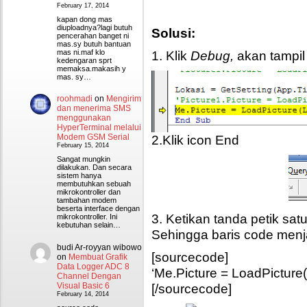
February 17, 2014
kapan dong mas
diuploadnya?lagi butuh
Solusi:
pencerahan banget ni
mas.sy butuh bantuan
mas ni.maf klo
1. Klik
Debug,
akan tampil 
kedengaran sprt
memaksa.makasih y
mas. sy…
roohmadi
on
Mengirim
dan menerima SMS
menggunakan
HyperTerminal melalui
2.Klik icon End
Modem GSM Serial
February 15, 2014
Sangat mungkin
dilakukan. Dan secara
sistem hanya
membutuhkan sebuah
mikrokontroller dan
tambahan modem
beserta interface dengan
3. Ketikan tanda petik sat
mikrokontroller. Ini
kebutuhan selain…
Sehingga baris code menja
budi Ar-royyan wibowo
[sourcecode]
on
Membuat Grafik
Data Logger ADC 8
‘Me.Picture = LoadPicture
Channel Dengan
Visual Basic 6
[/sourcecode]
February 14, 2014