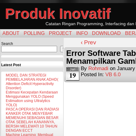
Produk Inovatif
Catatan Ringan Programming, Interfacing dan 
ABOUT
POLLING
PROJECT
INFO
DOWNLOAD
BER
‹ Prev
Search
Search
Error Software Ta
Menampilkan Gam
Latest Post
By
Rohmadi
on
January
Jan
19
Posted In:
VB 6.0
MODEL DAN STRATEGI
PEMBELAJARAN ANAK ADHD(
Attention Deficit Hyperactivity
Disorder)
Estimasi Kecepatan Kendaraan
Menggunakan YOLO (Speed
Estimation using Ultralytics
YOLO)
PASCA OPERASI DAN RADIASI
KANKER OTAK MENYEBAR
MEMENUHI SEBAGIAN BESAR
OTAK SEBELAH KANANNYA,
BERSIH MELEWATI 10 TAHUN
DENGAN ECCT
Machine Learning: Membuat