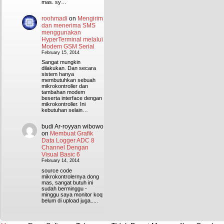
mas. sy…
roohmadi
on
Mengirim
dan menerima SMS
menggunakan
HyperTerminal melalui
Modem GSM Serial
February 15, 2014
Sangat mungkin
dilakukan. Dan secara
sistem hanya
membutuhkan sebuah
mikrokontroller dan
tambahan modem
beserta interface dengan
mikrokontroller. Ini
kebutuhan selain…
budi Ar-royyan wibowo
on
Membuat Grafik
Data Logger ADC 8
Channel Dengan
Visual Basic 6
February 14, 2014
source code
mikrokontrolernya dong
mas, sangat butuh ini
sudah berminggu -
minggu saya monitor koq
belum di upload juga.....