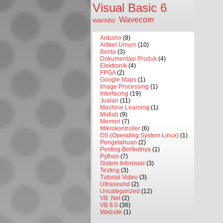
Visual Basic 6
Wavecom
warsito
Arduino
(8)
Artikel Umum
(10)
Berita
(3)
Dokumentasi Produk
(4)
Elektronik
(4)
FPGA
(2)
Google Maps
(1)
Image Processing
(1)
Interfacing
(19)
Jualan
(11)
Machine Learning
(1)
Matlab
(9)
Memori
(7)
Mikrokontroller
(6)
OS (Operating System Linux)
(1)
Pengetahuan
(2)
Posting Berikutnya
(1)
Python
(7)
Sistem Informasi
(3)
Testing
(3)
Tutorial Video
(3)
Ultrasound
(2)
Uncategorized
(12)
VB .Net
(2)
VB 6.0
(36)
Website
(1)