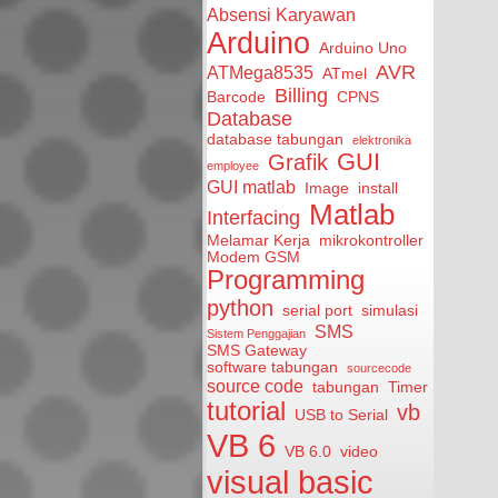
Absensi Karyawan
Arduino
Arduino Uno
AVR
ATMega8535
ATmel
Billing
Barcode
CPNS
Database
database tabungan
elektronika
GUI
Grafik
employee
GUI matlab
Image
install
Matlab
Interfacing
Melamar Kerja
mikrokontroller
Modem GSM
Programming
python
serial port
simulasi
SMS
Sistem Penggajian
SMS Gateway
software tabungan
sourcecode
source code
tabungan
Timer
tutorial
vb
USB to Serial
VB 6
VB 6.0
video
visual basic