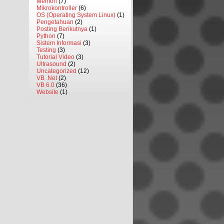
Memori
(7)
Mikrokontroller
(6)
OS (Operating System Linux)
(1)
Pengetahuan
(2)
Posting Berikutnya
(1)
Python
(7)
Sistem Informasi
(3)
Testing
(3)
Tutorial Video
(3)
Ultrasound
(2)
Uncategorized
(12)
VB .Net
(2)
VB 6.0
(36)
Website
(1)