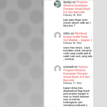
itankjs
on
Program
Absensi Karyawan
Dengan Visual Basic
6.0 dan Barcode
February 28, 2014
kalo pake finger print
(mesin absen sidik jari )
bisa bos ?
ridho
on
Membuat
Empat Grafik Pada
GUI Matlab – bagian 1
February 26, 2014
saya mau tanya , saya
kesulitan untuk menaruh
code yang sudah jadi di
salah satu axis yang ada
, semisal…
rosmaiti
on
Source:
Program Absensi
Karyawan Dengan
Visual Basic 6.0 dan
Barcode
February 17, 2014
kapan dong mas
diuploadnya?lagi butuh
pencerahan banget ni
mas.sy butuh bantuan
mas ni.maf klo
kedengaran sprt
memaksa.makasih y