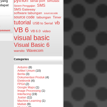
python
 yang
serial port
simulasi
 dapat
SMS
Sistem Penggajian
SMS Gateway
software tabungan
sourcecode
source code
tabungan
Timer
tutorial
vb
USB to Serial
r
VB 6
omment
VB 6.0
video
visual basic
Visual Basic 6
Wavecom
warsito
Categories
Arduino
(8)
Artikel Umum
(10)
Berita
(3)
Dokumentasi Produk
(4)
Elektronik
(4)
FPGA
(2)
Google Maps
(1)
Image Processing
(1)
Interfacing
(19)
Jualan
(11)
Machine Learning
(1)
Matlab
(9)