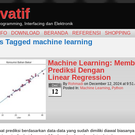
vatif
ogramming, Interfacing dan Elektronik
NFO
DOWNLOAD
BERANDA
REFERENSI
SHOPPING
s Tagged machine learning
Machine Learning: Memb
Prediksi Dengan
Linear Regression
By
Rohmadi
on
December 12, 2024
at
9:51
Dec
Posted In:
Machine Learning
,
Python
12
t prediksi berdasarkan data-data yang sudah dimiliki diawal biasany