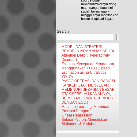
source code
mikrokontrolernya dong
mas, sangat butuh ini
sudah berminggu -
minggu saya monitor koq
belum di upload juga.....
Search
Search
MODEL DAN STRATEGI
PEMBELAJARAN ANAK ADHD(
Attention Deficit Hyperactivity
Disorder)
Estimasi Kecepatan Kendaraan
Menggunakan YOLO (Speed
Estimation using Ultralytics
YOLO)
PASCA OPERASI DAN RADIASI
KANKER OTAK MENYEBAR
MEMENUHI SEBAGIAN BESAR
OTAK SEBELAH KANANNYA,
BERSIH MELEWATI 10 TAHUN
DENGAN ECCT
Machine Learning: Membuat
Prediksi Dengan
Linear Regression
Belajar Python: Menuliskan
Statement & Variabel