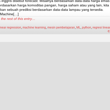
 inggris disebut forecast. Misalnya berdasarkan data-data harga emas
erdasarkan harga komoditas pangan, harga saham atau yang lain, kita
kan sebuah prediksi berdasarkan data-data lampau yang tersedia.
 Machine[…]
the rest of this entry…
inear regression
,
machine learning
,
mesin pembelajaran
,
ML
,
python
,
regresi linea
C