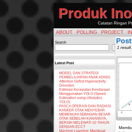
Produk Ino
Catatan Ringan Pr
ABOUT
POLLING
PROJECT
I
Post
Search
1 result.
Search
Latest Post
MODEL DAN STRATEGI
PEMBELAJARAN ANAK ADHD(
Attention Deficit Hyperactivity
Disorder)
Estimasi Kecepatan Kendaraan
Menggunakan YOLO (Speed
Estimation using Ultralytics
YOLO)
PASCA OPERASI DAN RADIASI
KANKER OTAK MENYEBAR
MEMENUHI SEBAGIAN BESAR
OTAK SEBELAH KANANNYA,
BERSIH MELEWATI 10 TAHUN
DENGAN ECCT
Membua
Machine Learning: Membuat