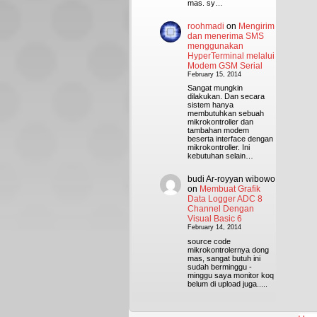
mas. sy…
roohmadi
on
Mengirim
dan menerima SMS
menggunakan
HyperTerminal melalui
Modem GSM Serial
February 15, 2014
Sangat mungkin
dilakukan. Dan secara
sistem hanya
membutuhkan sebuah
mikrokontroller dan
tambahan modem
beserta interface dengan
mikrokontroller. Ini
kebutuhan selain…
budi Ar-royyan wibowo
on
Membuat Grafik
Data Logger ADC 8
Channel Dengan
Visual Basic 6
February 14, 2014
source code
mikrokontrolernya dong
mas, sangat butuh ini
sudah berminggu -
minggu saya monitor koq
belum di upload juga.....