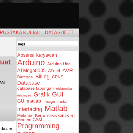
PUSTAKA KULIAH
DATASHEET
Tags
Absensi Karyawan
uat
Arduino
Arduino Uno
AVR
ATMega8535
ATmel
Billing
Barcode
CPNS
Database
 AM
database tabungan
elektronika
GUI
Grafik
employee
GUI matlab
Image
install
Matlab
Interfacing
Melamar Kerja
mikrokontroller
Modem GSM
Programming
a dalam