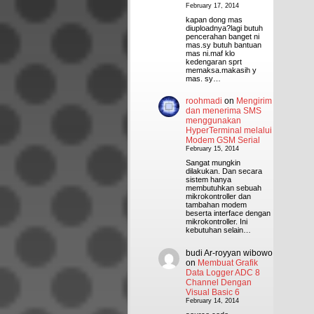
February 17, 2014
kapan dong mas
diuploadnya?lagi butuh
pencerahan banget ni
mas.sy butuh bantuan
mas ni.maf klo
kedengaran sprt
memaksa.makasih y
mas. sy…
roohmadi
on
Mengirim
dan menerima SMS
menggunakan
HyperTerminal melalui
Modem GSM Serial
February 15, 2014
Sangat mungkin
dilakukan. Dan secara
sistem hanya
membutuhkan sebuah
mikrokontroller dan
tambahan modem
beserta interface dengan
mikrokontroller. Ini
kebutuhan selain…
budi Ar-royyan wibowo
on
Membuat Grafik
Data Logger ADC 8
Channel Dengan
Visual Basic 6
February 14, 2014