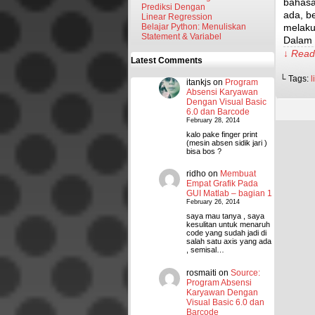
bahasa
Prediksi Dengan
ada, b
Linear Regression
Belajar Python: Menuliskan
melaku
Statement & Variabel
Dalam
↓ Read 
Latest Comments
└ Tags:
l
itankjs
on
Program
Absensi Karyawan
Dengan Visual Basic
6.0 dan Barcode
February 28, 2014
kalo pake finger print
(mesin absen sidik jari )
bisa bos ?
ridho
on
Membuat
Empat Grafik Pada
GUI Matlab – bagian 1
February 26, 2014
saya mau tanya , saya
kesulitan untuk menaruh
code yang sudah jadi di
salah satu axis yang ada
, semisal…
rosmaiti
on
Source:
Program Absensi
Karyawan Dengan
Visual Basic 6.0 dan
Barcode